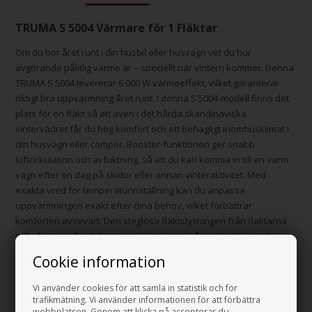
TRUMA S 5004 Värmare för 1 Fläktar
Om du bor året runt i din husbil eller husvagn vet du hur
avgörande pålitlig värme är – speciellt när vintern kommer. Denna
TRUMA S 5004 levererar 6 000 W värmeeffekt, vilket garanterar
riktigt bra uppvärmning året runt. I denna S 5004-modell finns det
plats för en fläkt så att även i det hårda skandinaviska
vintervädret får du hög komfort och ett behagligt inomhusklimat i
din husvagn eller camper. Booster-funktionen ger snabb
luftcirkulation och avfuktning, så att du kan komma in till en varm
vagn efter en dag på skidor eller annan vinteraktivitet. Med
exakta vred för temperaturinställning kan du anpassa
uppvärmningen exakt efter dina behov, vilket förbättrar
komforten avsevärt. Den steglösa fläktstyrningen från fläktarna
(tillbehör) ger flexibilitet i uppvärmningsnivåer och säkerställer
optimal luftcirkulation, oavsett om du behöver tyst drift på natten
Cookie information
eller kraftig uppvärmning. Den effektiva bränsleförbrukningen
från 60 g/h håller de löpande kostnaderna nere och gör det
Vi använder cookies för att samla in statistik och för
ekonomiskt hållbart att bo i fordonet. Den platsbesparande
trafikmätning. Vi använder informationen för att förbättra
webbplatsen. Genom att klicka på accepterar du