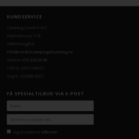
KUNDSERVICE
Camping Comfort A/S
Hejreskovvej 11-B
3490 Kvistgård
info@nordiskcampingutrustning.se
Telefon
072-226 62 96
CVR-nr. DK31744237
Org.nr. 502080-8357
FÅ SPESIALTILBUD VIA E-POST
Jag accepterar
villkoren