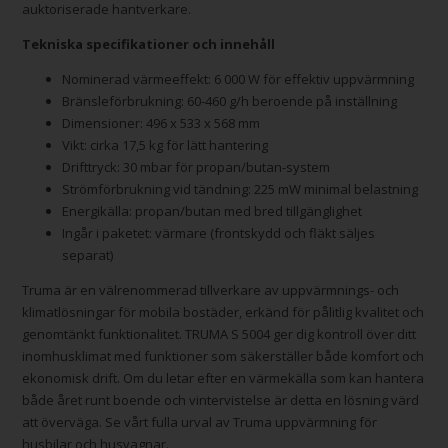
auktoriserade hantverkare.
Tekniska specifikationer och innehåll
Nominerad värmeeffekt: 6 000 W för effektiv uppvärmning
Bränsleförbrukning: 60-460 g/h beroende på inställning
Dimensioner: 496 x 533 x 568 mm
Vikt: cirka 17,5 kg för lätt hantering
Drifttryck: 30 mbar för propan/butan-system
Strömförbrukning vid tändning: 225 mW minimal belastning
Energikälla: propan/butan med bred tillgänglighet
Ingår i paketet: värmare (frontskydd och fläkt säljes
separat)
Truma är en välrenommerad tillverkare av uppvärmnings- och
klimatlösningar för mobila bostäder, erkänd för pålitlig kvalitet och
genomtänkt funktionalitet. TRUMA S 5004 ger dig kontroll över ditt
inomhusklimat med funktioner som säkerställer både komfort och
ekonomisk drift. Om du letar efter en värmekälla som kan hantera
både året runt boende och vintervistelse är detta en lösning värd
att överväga. Se vårt fulla urval av Truma uppvärmning för
husbilar och husvagnar.