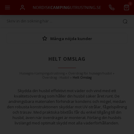
0
Många nöjda kunder
HELT OMSLAG
Husvagns-/campingutrustning
»
Överdrag för husvagn/husbil
»
Överdrag - Husbil
»
Helt Omslag
Skydda din husbil effektivt mot väder och vind med ett
kvalitetsöverdrag som håller din husbil säker året runt. De
andningsbara materialen förhindrar kondens och mögel, medan
den robusta konstruktionen skyddar mot UV-strålar, fågelspillning
och träsav. Med praktiska blixtlås får du enkel tillgång till din
husbil, även när överdraget är monterat. Förläng din husbils
livslängd med optimalt skydd mot alla väderförhållanden.