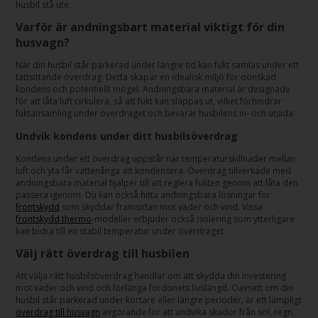
husbil stå ute.
Varför är andningsbart material viktigt för din
husvagn?
När din husbil står parkerad under längre tid kan fukt samlas under ett
tättsittande överdrag. Detta skapar en idealisk miljö för oönskad
kondens och potentiellt mögel. Andningsbara material är designade
för att låta luft cirkulera, så att fukt kan släppas ut, vilket förhindrar
fuktansamling under överdraget och bevarar husbilens in- och utsida.
Undvik kondens under ditt husbilsöverdrag
Kondens under ett överdrag uppstår när temperaturskillnader mellan
luft och yta får vattenånga att kondensera. Överdrag tillverkade med
andningsbara material hjälper till att reglera fukten genom att låta den
passera igenom. Du kan också hitta andningsbara lösningar för
frontskydd
som skyddar framsidan mot väder och vind. Vissa
frontskydd thermo
-modeller erbjuder också isolering som ytterligare
kan bidra till en stabil temperatur under överdraget.
Välj rätt överdrag till husbilen
Att välja rätt husbilsöverdrag handlar om att skydda din investering
mot väder och vind och förlänga fordonets livslängd. Oavsett om din
husbil står parkerad under kortare eller längre perioder, är ett lämpligt
överdrag till husvagn
avgörande för att undvika skador från sol, regn,