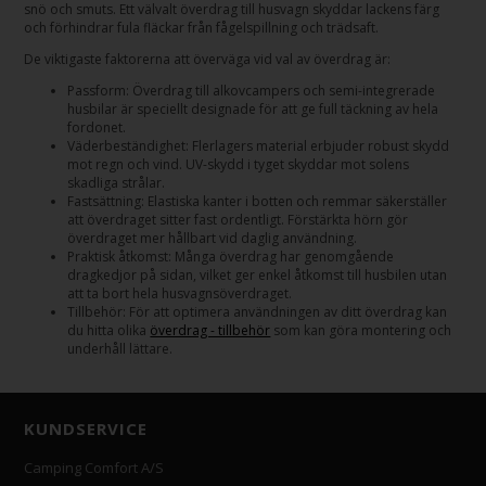
snö och smuts. Ett välvalt överdrag till husvagn skyddar lackens färg
och förhindrar fula fläckar från fågelspillning och trädsaft.
De viktigaste faktorerna att överväga vid val av överdrag är:
Passform: Överdrag till alkovcampers och semi-integrerade
husbilar är speciellt designade för att ge full täckning av hela
fordonet.
Väderbeständighet: Flerlagers material erbjuder robust skydd
mot regn och vind. UV-skydd i tyget skyddar mot solens
skadliga strålar.
Fastsättning: Elastiska kanter i botten och remmar säkerställer
att överdraget sitter fast ordentligt. Förstärkta hörn gör
överdraget mer hållbart vid daglig användning.
Praktisk åtkomst: Många överdrag har genomgående
dragkedjor på sidan, vilket ger enkel åtkomst till husbilen utan
att ta bort hela husvagnsöverdraget.
Tillbehör: För att optimera användningen av ditt överdrag kan
du hitta olika
överdrag - tillbehör
som kan göra montering och
underhåll lättare.
KUNDSERVICE
Camping Comfort A/S