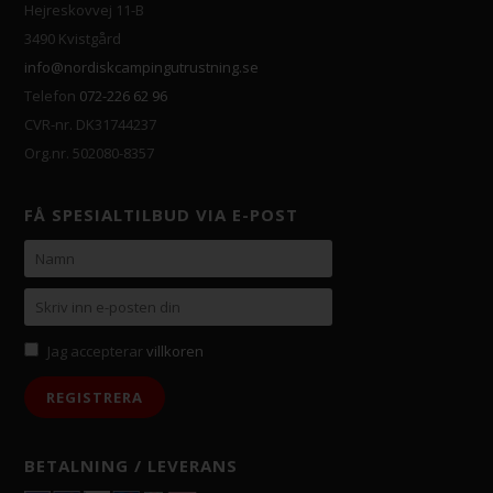
Hejreskovvej 11-B
3490 Kvistgård
info@nordiskcampingutrustning.se
Telefon
072-226 62 96
CVR-nr. DK31744237
Org.nr. 502080-8357
FÅ SPESIALTILBUD VIA E-POST
Jag accepterar
villkoren
BETALNING / LEVERANS