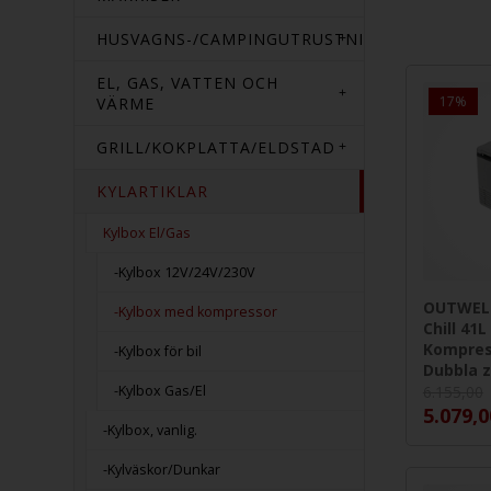
HUSVAGNS-/CAMPINGUTRUSTNING
EL, GAS, VATTEN OCH
17%
VÄRME
GRILL/KOKPLATTA/ELDSTAD
KYLARTIKLAR
Kylbox El/Gas
-Kylbox 12V/24V/230V
OUTWELL
-Kylbox med kompressor
Chill 41L
Kompres
-Kylbox för bil
Dubbla 
-Kylbox Gas/El
6.155,00
5.079,0
-Kylbox, vanlig.
-Kylväskor/Dunkar