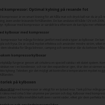
d kompressor: Optimal kylning på resande fot
 kompressor är en smart lösning för att hålla mat och dryck kall när du är på r
ylning, även under krävande förhållanden. De kan anslutas till både 12V och 230V
r. Kylboxar med kompressor är särskilt bra eftersom de kan kyla mer effektivt 
med kylboxar med kompressor
kompressor har många fördelar jämfört med andra typer av kylboxar. De kan kyla 
la och frysa. De är också mycket effektiva och använder mindre ström, vilket inn
r dem idealiska för långa bilresor, camping och semestrar där du behöver hålla 
bakom kompressorkylboxar
rkylskåp fungerar genom att cirkulera en speciell vätska i ett slutet system. K
 vätskan ner i en kondensor, och när den expanderar igen, drar den ut värmen u
ektiv kylning. Tekniken gör det möjligt att kontrollera temperaturen mycket noggr
rhållanden.
 storlek på kylboxen
ylbox till bil
med kompressor är viktigt för en lyckad resa. Tänk på hur många pers
tt räkna med cirka 5 liter utrymme per person och dag. Kylboxar med kompressor ä
äkert. De kan hålla innehållet kallt även i varmt väder, vilket gör dem perfekta
storlekar och användningsområden