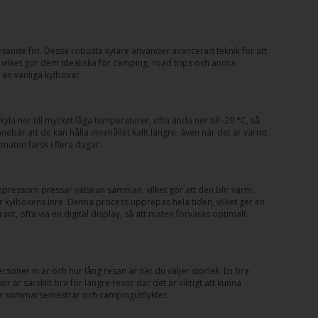
esande fot. Dessa robusta kylare använder avancerad teknik för att
, vilket gör dem idealiska för camping, road trips och andra
än vanliga kylboxar.
ner till mycket låga temperaturer, ofta ända ner till -20 °C, så
ebär att de kan hålla innehållet kallt längre, även när det är varmt
maten färsk i flera dagar.
ompressorn pressar vätskan samman, vilket gör att den blir varm.
r kylboxens inre. Denna process upprepas hela tiden, vilket ger en
ant, ofta via en digital display, så att maten förvaras optimalt
oner ni är och hur lång resan är när du väljer storlek. En bra
r särskilt bra för längre resor där det är viktigt att kunna
 för sommarsemestrar och campingutflykter.