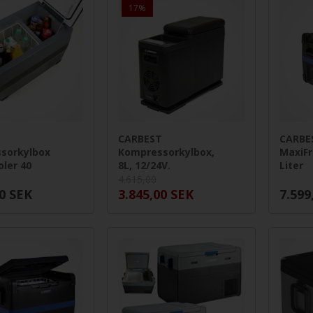
17%
T
CARBEST
CARBE
sorkylbox
Kompressorkylbox,
MaxiFr
ler 40
8L, 12/24V.
Liter
4.615,00
0
SEK
3.845,00
SEK
7.599