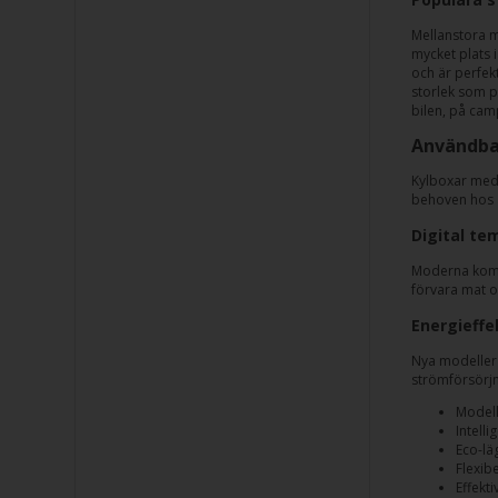
Mellanstora mo
mycket plats i
och är perfek
storlek som p
bilen, på camp
Användba
Kylboxar med 
behoven hos a
Digital te
Moderna kompr
förvara mat oc
Energieffe
Nya modeller 
strömförsörjn
Modell
Intell
Eco-lä
Flexib
Effekti