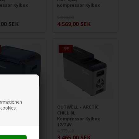
essor Kylbox
Kompressor Kylbox
5.079,00
,00
SEK
4.569,00
SEK
15%
nformationen
LL - ARCTIC
OUTWELL - ARCTIC
 cookies.
40L
CHILL 8L
essor Kylbox 12V
Kompressor Kylbox
.
12/24V.
00
4.079,00
,00
SEK
3.465,00
SEK