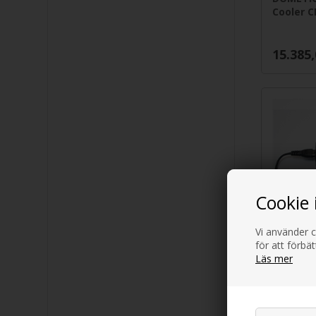
Cooler C
15.385
Cookie 
Vi använder c
FMT-omv
för att förbä
230V till
Läs mer
615,00