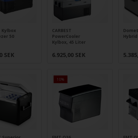
 Kylbox
CARBEST
Dometi
zer 50
PowerCooler
Hybrid
Kylbox, 45 Liter
0
SEK
6.925,00
SEK
5.385
10%
 Superior
FMT Q36,
FMT Q