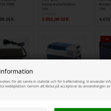
FX3 55IM
Kompressorkylbox,
Kompr
12V
12V
6.615,00
,00
SEK
5.955,00
SEK
4.615
13%
information
ookies för att samla in statistik och för trafikmätning. Vi använder i
andlare
MOBICOOL FR40 38 L
OUTWE
ttra webbplatsen. Genom att klicka på accepterar du användningen av
 12V
Kompressor Kylbox
CHILL 
12/24V / 100-240 V
Kompr
& 230V
5.309,
SEK
5.539,00
SEK
4.615