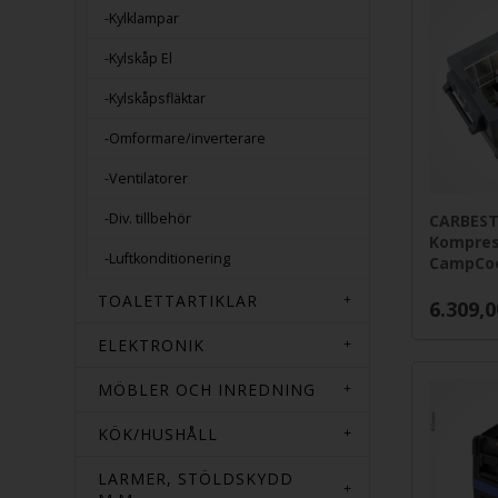
-Kylklampar
-Kylskåp El
-Kylskåpsfläktar
-Omformare/inverterare
-Ventilatorer
-Div. tillbehör
CARBES
Kompres
-Luftkonditionering
CampCoo
TOALETTARTIKLAR
6.309,0
ELEKTRONIK
MÖBLER OCH INREDNING
KÖK/HUSHÅLL
LARMER, STÖLDSKYDD