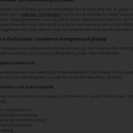
deller på 30-50 liter är bra för helgutflykter för en liten familj eller en grupp v
 bilen. Större
kylboxar 12V/24V/230V
över 50 liter är idealiska för längre semes
ta för campingsemestrar. Kom ihåg att en större kylbox med kompressor ger me
assar dina behov men som också är praktisk med hänsyn till vikt och strömförb
ingplatsen eller båda delarna. Detta kan påverka ditt val av storlek och funktio
ra funktioner i moderna kompressorkylskåp
kompressor har många smarta funktioner som gör dem idealiska för camping, r
ktiva användare som behöver pålitlig kylning under olika förhållanden.
mperaturkontroll
essorkylboxar har exakt digital temperaturkontroll. Det betyder att du enkelt ka
h dryck vid rätt temperatur, oavsett hur varmt eller kallt det är utomhus.
ktivitet och batteriskydd
har smarta funktioner som sparar på strömmen och skyddar bilens batteri. Det
ing.
er i energiklass A++
igent batteriövervakning
ge för låg strömförbrukning
el strömförsörjning
v kylning