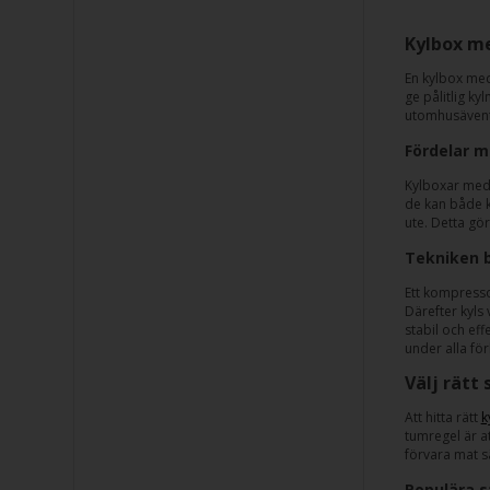
Kylbox me
En kylbox med
ge pålitlig k
utomhusäventy
Fördelar 
Kylboxar med 
de kan både ky
ute. Detta gö
Tekniken 
Ett kompresso
Därefter kyls
stabil och eff
under alla fö
Välj rätt
Att hitta rätt
k
tumregel är a
förvara mat s
Populära 