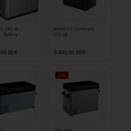
c CK2 45
DOMETIC Coolfreze
 - Kylbox
CFX 28
,00
SEK
9.845,00
SEK
10%
55,
FMT Q65,