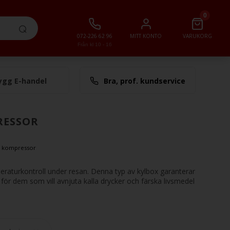
0
072-226 62 96
MITT KONTO
VARUKORG
Från kl 10 - 16
ygg E-handel
Bra, prof. kundservice
lt
0,00 SEK
RESSOR
 kompressor
eraturkontroll under resan. Denna typ av kylbox garanterar
l för dem som vill avnjuta kalla drycker och färska livsmedel