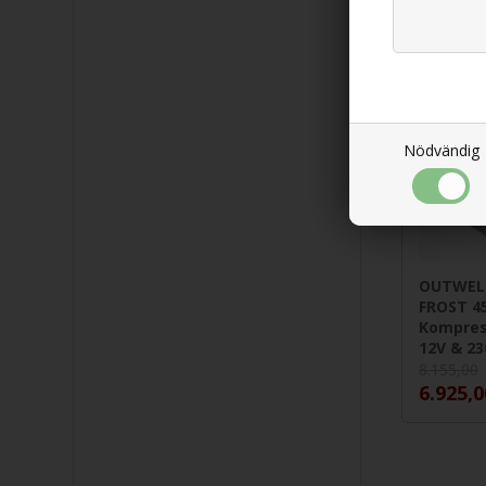
15%
Nödvändig
OUTWELL
FROST 4
Kompres
12V & 23
8.155,00
6.925,0