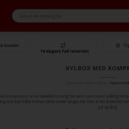
a kunder
Tr
Tota
14 dagars full returrätt
KYLBOX MED KOMP
Kylartiklar
»
Kylbox El/Gas
»
Kylbox med
ed kompressor är en idealisk lösning för dem som söker pålitlig temp
ning och kan hålla maten färsk under längre tid. Det är ett praktiskt va
på språng.