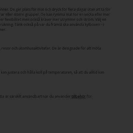
änner. De ger plats för mat och dryck för flera dagar utan att ta för
trar eller större grupper. De kan rymma mat för en vecka eller mer
r flexibilitet men också kräver mer utrymme och ström. Välj en
rukning. Tänk också på var du främst ska använda kylboxen - i
ner.
esor och utomhusaktiviteter. De är designade för att möta
n justera och hålla koll på temperaturen, så att du alltid kan
ta är särskilt användbart när du använder
tillbehör
för