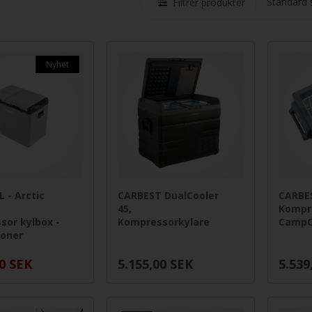
Filtrer produkter
Nyhet
 - Arctic
CARBEST DualCooler
CARBE
45,
Kompr
sor kylbox -
Kompressorkylare
CampC
zoner
0
SEK
5.155,00
SEK
5.539