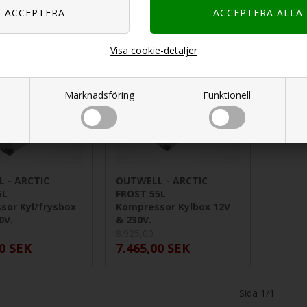
Visa cookie-detaljer
16%
Marknadsföring
Funktionell
 - ARCTIC
OUTWELL - ARCTIC
5L
FROST 55L
sor Kyl/frysbox
Kompressor Kylbox 12V
0V.
& 230V.
8.925,00
0
SEK
7.465,00
SEK
Sida 1/1