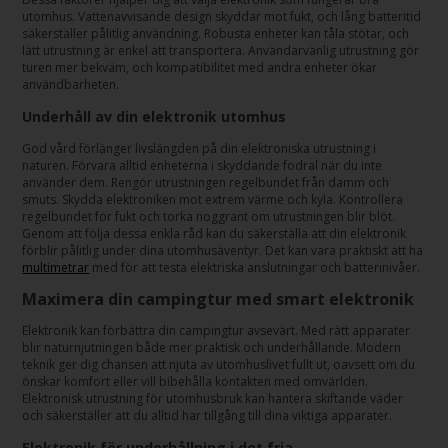
utomhus. Vattenavvisande design skyddar mot fukt, och lång batteritid
säkerställer pålitlig användning. Robusta enheter kan tåla stötar, och
lätt utrustning är enkel att transportera. Användarvänlig utrustning gör
turen mer bekväm, och kompatibilitet med andra enheter ökar
användbarheten.
Underhåll av din elektronik utomhus
God vård förlänger livslängden på din elektroniska utrustning i
naturen. Förvara alltid enheterna i skyddande fodral när du inte
använder dem. Rengör utrustningen regelbundet från damm och
smuts. Skydda elektroniken mot extrem värme och kyla. Kontrollera
regelbundet för fukt och torka noggrant om utrustningen blir blöt.
Genom att följa dessa enkla råd kan du säkerställa att din elektronik
förblir pålitlig under dina utomhusäventyr. Det kan vara praktiskt att ha
multimetrar
med för att testa elektriska anslutningar och batterinivåer.
Maximera din campingtur med smart elektronik
Elektronik kan förbättra din campingtur avsevärt. Med rätt apparater
blir naturnjutningen både mer praktisk och underhållande. Modern
teknik ger dig chansen att njuta av utomhuslivet fullt ut, oavsett om du
önskar komfort eller vill bibehålla kontakten med omvärlden.
Elektronisk utrustning för utomhusbruk kan hantera skiftande väder
och säkerställer att du alltid har tillgång till dina viktiga apparater.
Elektronik för underhållning i det fria