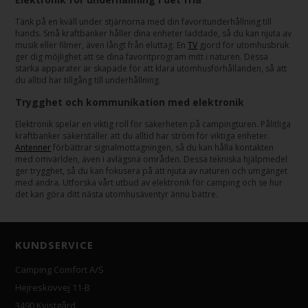
Tänk på en kväll under stjärnorna med din favoritunderhållning till
hands. Små kraftbanker håller dina enheter laddade, så du kan njuta av
musik eller filmer, även långt från eluttag. En
TV
gjord för utomhusbruk
ger dig möjlighet att se dina favoritprogram mitt i naturen. Dessa
starka apparater är skapade för att klara utomhusförhållanden, så att
du alltid har tillgång till underhållning.
Trygghet och kommunikation med elektronik
Elektronik spelar en viktig roll för säkerheten på campingturen. Pålitliga
kraftbanker säkerställer att du alltid har ström för viktiga enheter.
Antenner
förbättrar signalmottagningen, så du kan hålla kontakten
med omvärlden, även i avlägsna områden. Dessa tekniska hjälpmedel
ger trygghet, så du kan fokusera på att njuta av naturen och umgänget
med andra. Utforska vårt utbud av elektronik för camping och se hur
det kan göra ditt nästa utomhusäventyr ännu bättre.
KUNDSERVICE
Camping Comfort A/S
Hejreskovvej 11-B
3490 Kvistgård