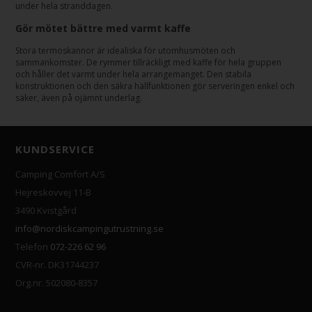
under hela stranddagen.
Gör mötet bättre med varmt kaffe
Stora termoskannor är idealiska för utomhusmöten och
sammankomster. De rymmer tillräckligt med kaffe för hela gruppen
och håller det varmt under hela arrangemanget. Den stabila
konstruktionen och den säkra hällfunktionen gör serveringen enkel och
säker, även på ojämnt underlag.
KUNDSERVICE
Camping Comfort A/S
Hejreskovvej 11-B
3490 Kvistgård
info@nordiskcampingutrustning.se
Telefon
072-226 62 96
CVR-nr. DK31744237
Org.nr. 502080-8357