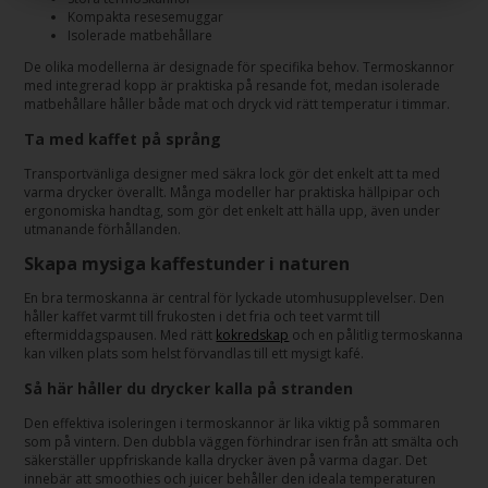
Kompakta resesemuggar
Isolerade matbehållare
De olika modellerna är designade för specifika behov. Termoskannor
med integrerad kopp är praktiska på resande fot, medan isolerade
matbehållare håller både mat och dryck vid rätt temperatur i timmar.
Ta med kaffet på språng
Transportvänliga designer med säkra lock gör det enkelt att ta med
varma drycker överallt. Många modeller har praktiska hällpipar och
ergonomiska handtag, som gör det enkelt att hälla upp, även under
utmanande förhållanden.
Skapa mysiga kaffestunder i naturen
En bra termoskanna är central för lyckade utomhusupplevelser. Den
håller kaffet varmt till frukosten i det fria och teet varmt till
eftermiddagspausen. Med rätt
kokredskap
och en pålitlig termoskanna
kan vilken plats som helst förvandlas till ett mysigt kafé.
Så här håller du drycker kalla på stranden
Den effektiva isoleringen i termoskannor är lika viktig på sommaren
som på vintern. Den dubbla väggen förhindrar isen från att smälta och
säkerställer uppfriskande kalla drycker även på varma dagar. Det
innebär att smoothies och juicer behåller den ideala temperaturen