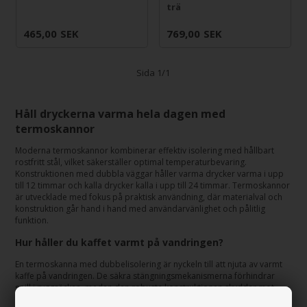
trä
465,00
SEK
769,00
SEK
Sida 1/1
Håll dryckerna varma hela dagen med
termoskannor
Moderna termoskannor kombinerar effektiv isolering med hållbart
rostfritt stål, vilket säkerställer optimal temperaturbevaring.
Konstruktionen med dubbla väggar håller varma drycker varma i upp
till 12 timmar och kalla drycker kalla i upp till 24 timmar. Termoskannor
är utvecklade med fokus på praktisk användning, där materialval och
konstruktion går hand i hand med användarvänlighet och pålitlig
funktion.
Hur håller du kaffet varmt på vandringen?
En termoskanna med dubbelisolering är nyckeln till att njuta av varmt
kaffe på vandringen. De säkra stängningsmekanismerna förhindrar
spill i ryggsäcken, medan den robusta konstruktionen skyddar mot
stötar och slag under vägen. För optimal värmebevaring är det viktigt