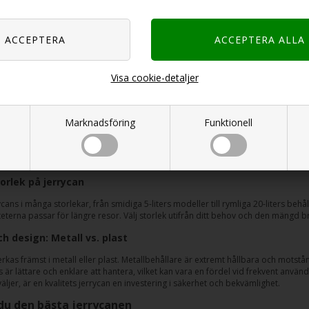
SEK
465,00
SEK
415,0
Sida 1/1
Visa cookie-detaljer
 för alla dina bränslebehov
Marknadsföring
Funktionell
väsentliga för säker förvaring och transport av bränsle. Dessa robusta behållare
r designade för att förvara och transportera bränsle säkert, vare sig det är för 
 alla som regelbundet hanterar bränsle.
torlek på jerrycan
ycans i många storlekar, från smidiga 5-liters modeller till rymliga 20-liters beh
teterna passar för längre resor. Välj storlek utifrån ditt behov och den mängd b
h design: Metall vs. plast
verkas främst i metall eller plast. Metallbehållare är extremt hållbara och motst
s är lättare och enklare att hantera, vilket kan vara en fördel vid frekvent anvä
väljer, är en kvalitets jerrycan en investering i säkerhet och bekvämlighet.
 du den bästa jerrycanen