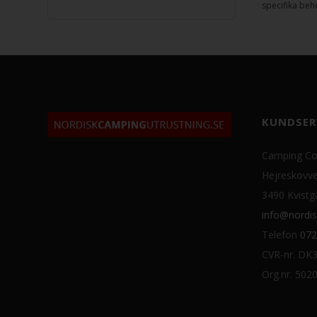
specifika beh
KUNDSER
Camping Co
Hejreskovve
3490 Kvistg
info@nordis
Telefon
072
CVR-nr. DK
Org.nr. 502