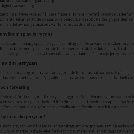
ibilitet med campingutrustning
dighet i användning
 camping är tillverkade av hållbara material som kan motstå växlande väderförhål
 större storlekar, så att de passar olika behov. Deras robusta design gör dem 
om en del av
nödhjälpsprodukter
för oförutsedda situationer.
l användning av jerrycans
ella sammanhang spelar jerrycans en viktig roll. De används för säker förvari
ofta utrustade med specialiserade funktioner som täta förslutningar och robusta
tser. Jerrycans finns också i specialiserade varianter, såsom olje jerrycans, s
 av din jerrycan
håll och förvaring av jerrycans är avgörande för deras hållbarhet och pålitligh
ndas när du behöver den. Välj alltid en jerrycan som passar dina individuella
och förvaring
vändning bör du rengöra din jerrycan noggrant. Skölj den med varmt vatten och mi
på en sval och torr plats, skyddad från direkt solljus. Undvik att stapla tunga 
 förslutningar är viktig för att säkerställa att de förblir täta och funktionella.
 byta ut din jerrycan?
lskött jerrycan kan hålla länge, är det viktigt att vara uppmärksam på tecken på
. Om du märker läckage eller försvagning av materialet, är det dags att överväg