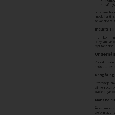
Kompat
Mångsi
Jerrycans för
modeller till
användbara s
Industriel
Inom kommersi
jerrycans är 
byggarbetspla
Underhåll
Korrekt under
redo att anvä
Rengöring 
Efter varje an
din jerrycan 
packningar och
När ska du
Även om en vä
deformationer