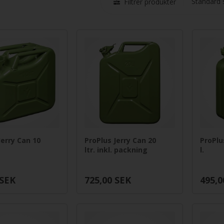
Filtrer produkter
Jerry Can 10
ProPlus Jerry Can 20
ProPlu
ltr. inkl. packning
l.
SEK
725,00
SEK
495,0