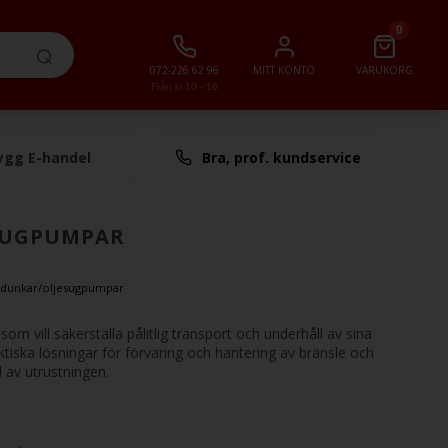
0
072-226 62 96
MITT KONTO
VARUKORG
Från kl 10 - 16
ygg E-handel
Bra, prof. kundservice
lt
0,00 SEK
SUGPUMPAR
edunkar/oljesugpumpar
m vill säkerställa pålitlig transport och underhåll av sina
tiska lösningar för förvaring och hantering av bränsle och
l av utrustningen.