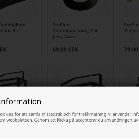
Dubbhållare
ProPlus
ProPlu
 Cans 5 L
Gummipackning Till
Till Je
Jerry Cans
EK
69,00
SEK
79,00
information
ookies för att samla in statistik och för trafikmätning. Vi använder i
ttra webbplatsen. Genom att klicka på accepterar du användningen av
PROPLU
Metallfäste
ProPlus metallfäste
ltr
indunk 20L.
för Benzindunk 10L.