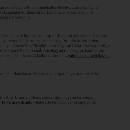
an ska inte bara förvara innehållet effektivt, utan också göra
 lösningen för dina behov. Det finns olika storlekar, från
oende på användning.
rhindrar spill och läckage. Var uppmärksam på godkännanden som
överväga. Stål är robust och lämpligt för tuffa förhållanden,
na specifika behov. Tillbehör som jerry can-hållare kan vara nyttiga
ade för specifika ändamål. Kom ihåg att rätt jerrycan handlar om
 vätskor, kan du också kolla in utbudet av
vattendunkar och flaskor
.
ett ändamålet är det viktigt att välja rätt typ och storlek för
 alltid har bränsle till hands under utomhusäventyr. Dessa
ör
förvaring och auto
-relaterade behov under campingturer.