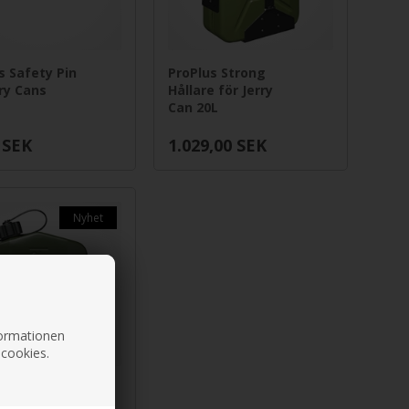
s Safety Pin
ProPlus Strong
rry Cans
Hållare för Jerry
Can 20L
SEK
1.029,00
SEK
Nyhet
nformationen
 cookies.
S Jerry Can 2