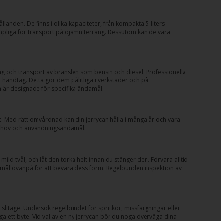
landen. De finns i olika kapaciteter, från kompakta 5-liters
lämpliga för transport på ojämn terräng. Dessutom kan de vara
ng och transport av bränslen som bensin och diesel. Professionella
 handtag. Detta gör dem pålitliga i verkstäder och på
om är designade för specifika ändamål.
et. Med rätt omvårdnad kan din jerrycan hålla i många år och vara
 behov och användningsändamål.
ld tvål, och låt den torka helt innan du stänger den. Förvara alltid
föremål ovanpå för att bevara dess form. Regelbunden inspektion av
 slitage. Undersök regelbundet för sprickor, missfärgningar eller
a ett byte. Vid val av en ny jerrycan bör du noga överväga dina