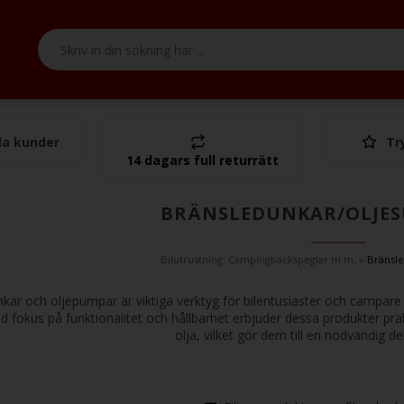
a kunder
Tr
Tota
14 dagars full returrätt
BRÄNSLEDUNKAR/OLJE
Bilutrustning. Campingbackspeglar m.m.
»
Bränsl
kar och oljepumpar är viktiga verktyg för bilentusiaster och campare so
 fokus på funktionalitet och hållbarhet erbjuder dessa produkter prak
olja, vilket gör dem till en nödvändig de