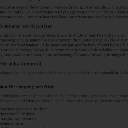
 jerrycan är avgörande för säker förvaring och transport av bränsle. En bra jerryc
nkel och säker. Genom att fokusera på rätt egenskaper kan du hitta den optimala
ters modeller till större 20-liters behållare, var och en med sina fördelar ber
unktioner att titta efter
 en jerrycan är säkerhet avgörande. Leta efter modeller med täta lock som fö
märkning, som garanterar hög säkerhetsstandard. Materialet är också viktigt att 
 är lättare att hantera. Båda materialen har sina fördelar, så valet beror på di
nsport och förvaring. För särskilda behov finns specialiserade behållare design
t, funktionalitet och säkerhet vid användning. För andra förvaringslösningar för
 för olika ändamål
många användningsområden, från camping och fritid till professionellt bruk. Oavs
kar för camping och fritid
väsentliga för campingentusiaster och friluftsmänniskor. De säkerställer att man
designade med fokus på säkerhet och funktionalitet, vilket gör dem idealiska f
arna med kompakta storlekar
rhet i utomhusmiljöer
transport och förvaring
et under resor