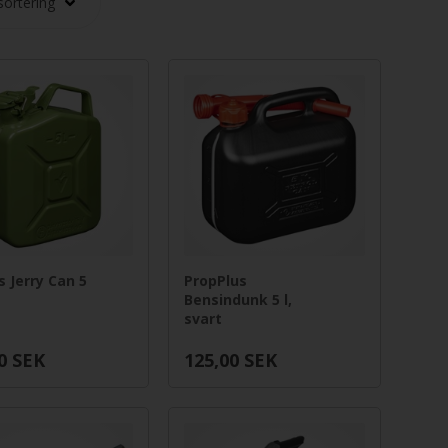
s Jerry Can 5
PropPlus
Bensindunk 5 l,
svart
0
SEK
125,00
SEK