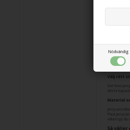
579,00
Jerrycans
Nödvändig
Jerrycans är 
material. De ä
nödvändig för
Välj rätt s
Det finns jerr
större kapaci
Material oc
Jerrycans till
Plast jerrycan
vilken typ du 
Så väljer