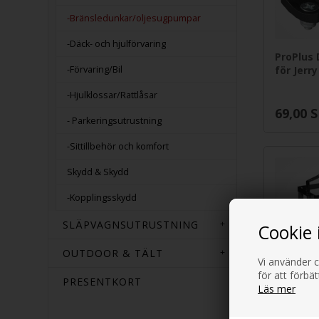
-Bränsledunkar/oljesugpumpar
-Däck- och hjulförvaring
ProPlus 
-Förvaring/Bil
för Jerry
-Hjulklossar/Rattlåsar
69,00
S
- Parkeringsutrustning
-Sittillbehör och komfort
Skydd & Skydd
-Kopplingsskydd
SLÄPVAGNSUTRUSTNING
Cookie 
OUTDOOR & TÄLT
Vi använder c
för att förbä
PRESENTKORT
Läs mer
ProPlus 
för Bens