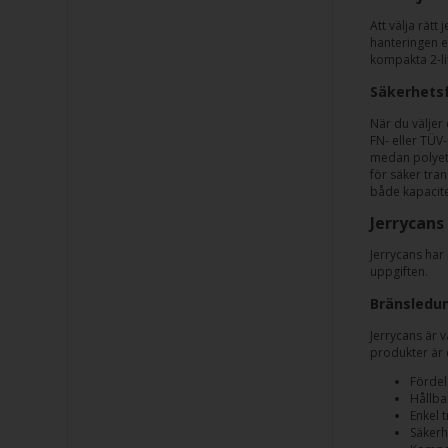
Att välja rätt
hanteringen e
kompakta 2-li
Säkerhetsf
När du väljer
FN- eller TÜV-
medan polyeten
för säker tra
både kapacite
Jerrycans
Jerrycans har 
uppgiften.
Bränsledun
Jerrycans är 
produkter är 
Fördel
Hållba
Enkel 
Säkerh