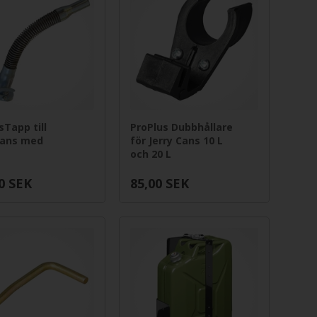
sTapp till
ProPlus Dubbhållare
Cans med
för Jerry Cans 10 L
och 20 L
0
SEK
85,00
SEK