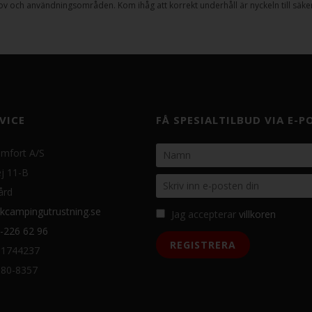
ov och användningsområden. Kom ihåg att korrekt underhåll är nyckeln till säker 
VICE
FÅ SPESIALTILBUD VIA E-P
mfort A/S
j 11-B
ård
kcampingutrustning.se
Jag accepterar
villkoren
-226 62 96
31744237
080-8357