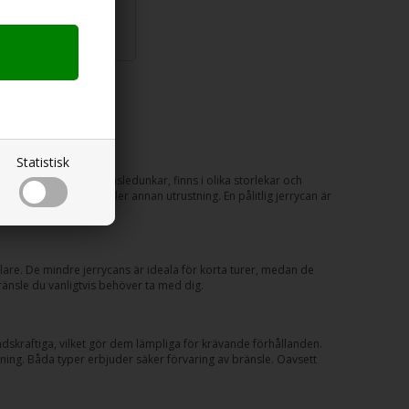
0
SEK
Statistisk
, även kända som bränsledunkar, finns i olika storlekar och
fordon, generatorer eller annan utrustning. En pålitlig jerrycan är
ållare. De mindre jerrycans är ideala för korta turer, medan de
ränsle du vanligtvis behöver ta med dig.
åndskraftiga, vilket gör dem lämpliga för krävande förhållanden.
ndning. Båda typer erbjuder säker förvaring av bränsle. Oavsett