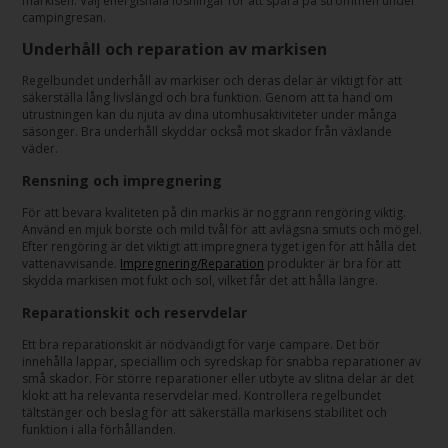
markisen. Välj energisnåla lösningar för att spara på strömmen under
campingresan.
Underhåll och reparation av markisen
Regelbundet underhåll av markiser och deras delar är viktigt för att
säkerställa lång livslängd och bra funktion. Genom att ta hand om
utrustningen kan du njuta av dina utomhusaktiviteter under många
säsonger. Bra underhåll skyddar också mot skador från växlande
väder.
Rensning och impregnering
För att bevara kvaliteten på din markis är noggrann rengöring viktig.
Använd en mjuk borste och mild tvål för att avlägsna smuts och mögel.
Efter rengöring är det viktigt att impregnera tyget igen för att hålla det
vattenavvisande.
Impregnering/Reparation
produkter är bra för att
skydda markisen mot fukt och sol, vilket får det att hålla längre.
Reparationskit och reservdelar
Ett bra reparationskit är nödvändigt för varje campare. Det bör
innehålla lappar, speciallim och syredskap för snabba reparationer av
små skador. För större reparationer eller utbyte av slitna delar är det
klokt att ha relevanta reservdelar med. Kontrollera regelbundet
tältstänger och beslag för att säkerställa markisens stabilitet och
funktion i alla förhållanden.