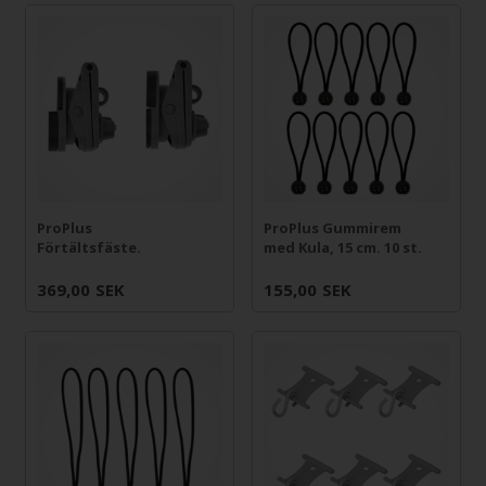
ProPlus
ProPlus Gummirem
Förtältsfäste.
med Kula, 15 cm. 10 st.
369,00
SEK
155,00
SEK