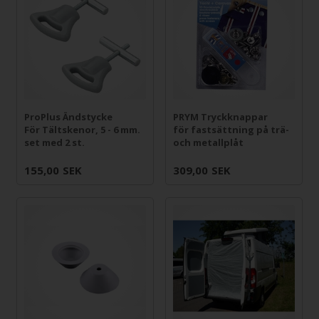
ProPlus Ändstycke
PRYM Tryckknappar
För Tältskenor, 5 - 6 mm.
för fastsättning på trä-
set med 2 st.
och metallplåt
155,00
SEK
309,00
SEK