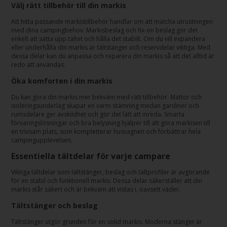
Välj rätt tillbehör till din markis
Att hitta passande markistillbehör handlar om att matcha utrustningen
med dina campingbehov. Markisbeslag och fix-on beslag gör det
enkelt att sätta upp tältet och hålla det stabilt. Om du vill expandera
eller underhålla din markis är tältstänger och reservdelar viktiga. Med
dessa delar kan du anpassa och reparera din markis så att det alltid är
redo att användas.
Öka komforten i din markis
Du kan göra din markis mer bekväm med rätt tillbehör. Mattor och
isoleringsunderlag skapar en varm stämning medan gardiner och
rumsdelare ger avskildhet och gör det lätt att inreda. Smarta
förvaringslösningar och bra belysning hjälper till att göra markisen till
en trivsam plats, som kompletterar husvagnen och förbättrar hela
campingupplevelsen.
Essentiella tältdelar för varje campare
Viktiga tältdelar som tältstänger, beslag och tältprofiler är avgörande
för en stabil och funktionell markis. Dessa delar säkerställer att din
markis står säkert och är bekväm att vistas i, oavsett väder.
Tältstänger och beslag
Tältstänger utgör grunden för en solid markis. Moderna stänger är