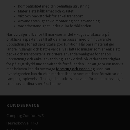
Kompatibilitet med din befintliga utrustning
Materialets hållbarhet och kvalitet
Vikt och packstorlek för enkel transport
Användarvänlighet vid montering och användning
Väderbeständighet under olika förhållanden
När du väljer tillbehör till markiser är det viktigt att fokusera på
praktiska aspekter. Se till att delarna passar med din nuvarande
uppsättning för att säkerställa god funktion. Hållbara material ger
längre livslängd och bättre värde. Välj lätta lösningar som är enkla att
packa och transportera. Prioritera användarvänlighet för snabb
uppsättning och enkel användning. Tänk också på väderbeständighet
för pålitligt skydd under skiftande förhållanden. För att göra din markis
mer bekväm kan du överväga
förvaring och inredning
. Med rätt
överväganden kan du välja markistillbehör som markant förbättrar din
campingupplevelse. Ta dig tid att utforska urvalet för att hitta lösningar
som passar dina specifika behov.
KUNDSERVICE
Camping Comfort A/S
Hejreskovvej 11-B