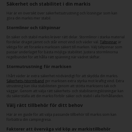
Säkerhet och stabilitet i din markis
Här är en översikt över säkerhetsutrustning och lösningar som kan
göra din markis mer stabil.
Stormlinor och tältpinnar
En säker och stabil markis kräver rätt delar. Stormlinor i starka material
fördelar draget jämnt och står emot vind och väder väl.
Tältpinnar
är
viktiga för att förankra markisen säkert till marken. Välj tältpinnar som
passar underlaget för bästa möjliga stabilitet. Justera stormlinorna
regelbundet för att hålla rätt spänning när vädret skiftar.
Stormutrustning för markisen
I hårt väder är extra säkerhet nödvändigt för att skydda din markis.
Säkerhets-/stormband
ger markisen extra styrka mot kraftig vind. Extra
utrustning kan öka stabiliteten genom att stötta markisens tak och
väggar. Genom att välja rätt säkerhets- och stabiliseringslösningar kan
du säkerställa att din markis förblir säker och stabil i alla förhållanden.
Välj rätt tillbehör för ditt behov
Här är en guide för att välja passande tillbehör till markis som kan
förbättra din campingresa.
Faktorer att överväga vid köp av markistillbehör