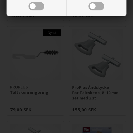
med krok, 4 st.
7 - 5 mm
465,00
SEK
79,00
SEK
Nyhet
PROPLUS
ProPlus Ändstycke
Tältskenrengöring
För Tältskena, 8 -10 mm.
set med 2 st
79,00
SEK
155,00
SEK