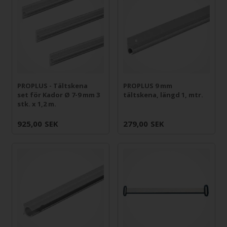
PROPLUS - Tältskena
PROPLUS 9 mm
set för Kador Ø 7-9 mm 3
tältskena, längd 1, mtr.
stk. x 1,2 m.
925,00
SEK
279,00
SEK