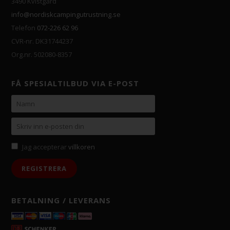
3490 Kvistgård
info@nordiskcampingutrustning.se
Telefon
072-226 62 96
CVR-nr. DK31744237
Org.nr. 502080-8357
FÅ SPESIALTILBUD VIA E-POST
Jag accepterar
villkoren
BETALNING / LEVERANS