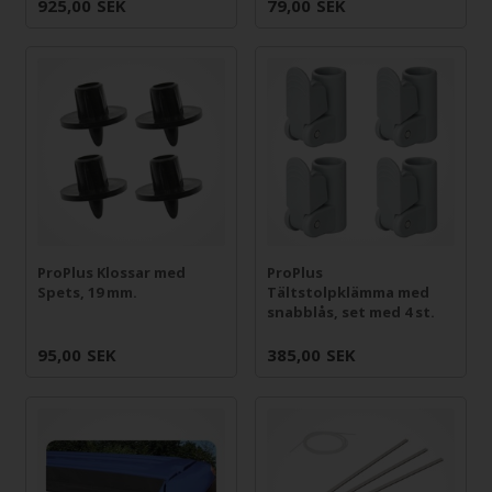
925,00
SEK
79,00
SEK
ProPlus Klossar med
ProPlus
Spets, 19 mm.
Tältstolpklämma med
snabblås, set med 4 st.
95,00
SEK
385,00
SEK