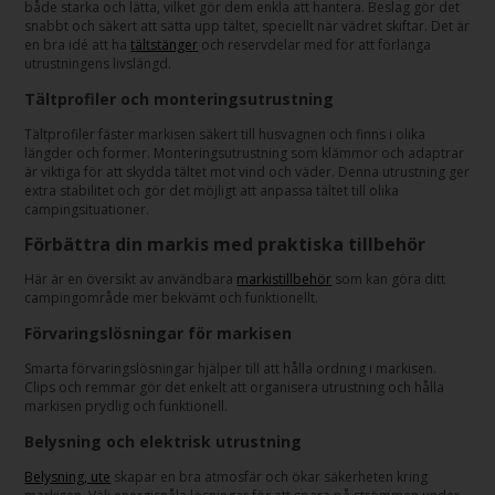
både starka och lätta, vilket gör dem enkla att hantera. Beslag gör det
snabbt och säkert att sätta upp tältet, speciellt när vädret skiftar. Det är
en bra idé att ha
tältstänger
och reservdelar med för att förlänga
utrustningens livslängd.
Tältprofiler och monteringsutrustning
Tältprofiler fäster markisen säkert till husvagnen och finns i olika
längder och former. Monteringsutrustning som klämmor och adaptrar
är viktiga för att skydda tältet mot vind och väder. Denna utrustning ger
extra stabilitet och gör det möjligt att anpassa tältet till olika
campingsituationer.
Förbättra din markis med praktiska tillbehör
Här är en översikt av användbara
markistillbehör
som kan göra ditt
campingområde mer bekvämt och funktionellt.
Förvaringslösningar för markisen
Smarta förvaringslösningar hjälper till att hålla ordning i markisen.
Clips och remmar gör det enkelt att organisera utrustning och hålla
markisen prydlig och funktionell.
Belysning och elektrisk utrustning
Belysning, ute
skapar en bra atmosfär och ökar säkerheten kring