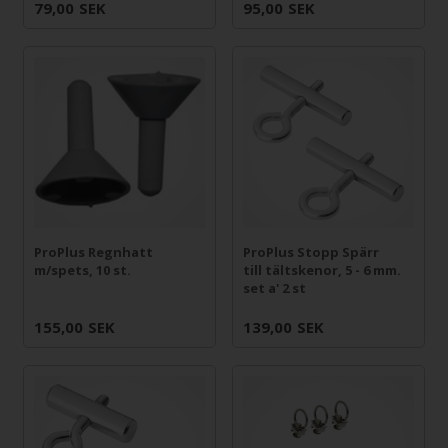
79,00
SEK
95,00
SEK
ProPlus Regnhatt
ProPlus Stopp Spärr
m/spets, 10 st.
till tältskenor, 5 - 6 mm.
set a' 2 st
155,00
SEK
139,00
SEK