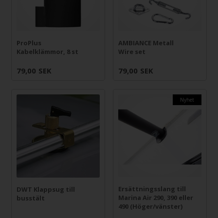
ProPlus
AMBIANCE Metall
Kabelklämmor, 8 st
Wire set
79,00
SEK
79,00
SEK
Nyhet
Ersättningsslang till
DWT Klappsug till
Marina Air 290, 390 eller
busstält
490 (Höger/vänster)