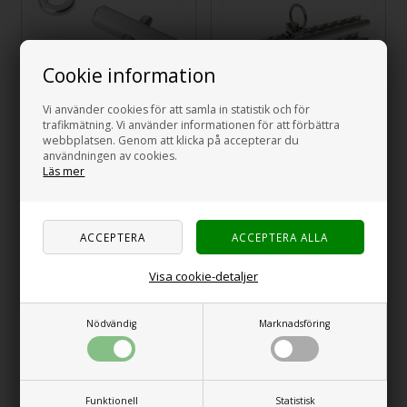
Cookie information
Vi använder cookies för att samla in statistik och för
ProPlus Stoppblock
ProPlus Surrskensats
trafikmätning. Vi använder informationen för att förbättra
för tältskenor, 8 - 10 mm.
2 x 60cm 6 delar.
webbplatsen. Genom att klicka på accepterar du
set om 2 st
användningen av cookies.
Läs mer
149,00
SEK
695,00
SEK
Visa cookie-detaljer
Nödvändig
Marknadsföring
PROPLUS Tältresår
ProPlus Tältadapter
Funktionell
Statistisk