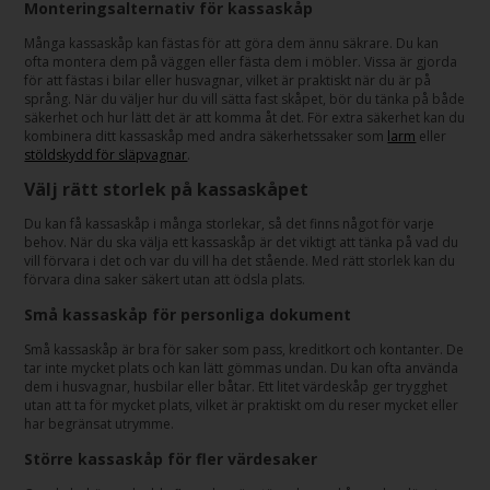
Monteringsalternativ för kassaskåp
Många kassaskåp kan fästas för att göra dem ännu säkrare. Du kan
ofta montera dem på väggen eller fästa dem i möbler. Vissa är gjorda
för att fästas i bilar eller husvagnar, vilket är praktiskt när du är på
språng. När du väljer hur du vill sätta fast skåpet, bör du tänka på både
säkerhet och hur lätt det är att komma åt det. För extra säkerhet kan du
kombinera ditt kassaskåp med andra säkerhetssaker som
larm
eller
stöldskydd för släpvagnar
.
Välj rätt storlek på kassaskåpet
Du kan få kassaskåp i många storlekar, så det finns något för varje
behov. När du ska välja ett kassaskåp är det viktigt att tänka på vad du
vill förvara i det och var du vill ha det stående. Med rätt storlek kan du
förvara dina saker säkert utan att ödsla plats.
Små kassaskåp för personliga dokument
Små kassaskåp är bra för saker som pass, kreditkort och kontanter. De
tar inte mycket plats och kan lätt gömmas undan. Du kan ofta använda
dem i husvagnar, husbilar eller båtar. Ett litet värdeskåp ger trygghet
utan att ta för mycket plats, vilket är praktiskt om du reser mycket eller
har begränsat utrymme.
Större kassaskåp för fler värdesaker