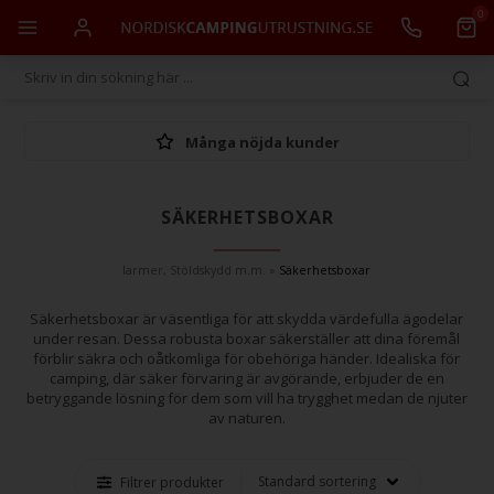
0
Många nöjda kunder
SÄKERHETSBOXAR
larmer, Stöldskydd m.m.
»
Säkerhetsboxar
Säkerhetsboxar är väsentliga för att skydda värdefulla ägodelar
under resan. Dessa robusta boxar säkerställer att dina föremål
förblir säkra och oåtkomliga för obehöriga händer. Idealiska för
camping, där säker förvaring är avgörande, erbjuder de en
betryggande lösning för dem som vill ha trygghet medan de njuter
av naturen.
Filtrer produkter