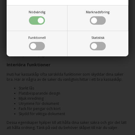
Säkerhetslösningar för alla situationer
Nödvändig
Marknadsföring
Det finns kassaskåp för många olika platser. Du kan använda dem i
husvagnen, husbilen, båten eller hemma. De passar in på många
ställen, så du alltid kan ha dina saker säkert förvarade.
Material och konstruktion
Funktionell
Statistisk
Kassaskåp är ofta gjorda av starkt stål. Det gör dem mycket hållbara
och bra för att skydda dina saker. Du kan få både lätta skåp som är
lätta att flytta och tyngre modeller för stationärt bruk.
Interiöra funktioner
Inuti har kassaskåp ofta särskilda funktioner som skyddar dina saker
bra. Här är några av de saker du vanligtvis hittar i ett bra kassaskåp:
Starkt lås
Platsbesparande design
Mjuk inredning
Utrymme för dokument
Fack för pengar och kort
Skydd för viktiga dokument
Dessa egenskaper hjälper till att hålla dina saker säkra och gör det lätt
att hålla ordning. Tänk på vad du behöver skåpet till när du väljer.