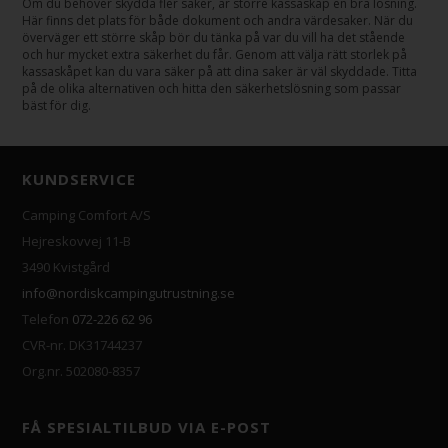
Om du behöver skydda fler saker, är större kassaskåp en bra lösning.
Här finns det plats för både dokument och andra värdesaker. När du
överväger ett större skåp bör du tänka på var du vill ha det stående
och hur mycket extra säkerhet du får. Genom att välja rätt storlek på
kassaskåpet kan du vara säker på att dina saker är väl skyddade. Titta
på de olika alternativen och hitta den säkerhetslösning som passar
bäst för dig.
KUNDSERVICE
Camping Comfort A/S
Hejreskovvej 11-B
3490 Kvistgård
info@nordiskcampingutrustning.se
Telefon
072-226 62 96
CVR-nr. DK31744237
Org.nr. 502080-8357
FÅ SPESIALTILBUD VIA E-POST