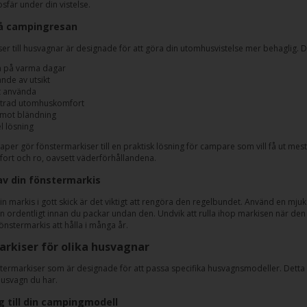
sfär under din vistelse.
å campingresan
er till husvagnar är designade för att göra din utomhusvistelse mer behaglig. D
 på varma dagar
nde av utsikt
tt använda
ttrad utomhuskomfort
mot bländning
l lösning
per gör fönstermarkiser till en praktisk lösning för campare som vill få ut mes
fort och ro, oavsett väderförhållandena.
av din fönstermarkis
din markis i gott skick är det viktigt att rengöra den regelbundet. Använd en mjuk
n ordentligt innan du packar undan den. Undvik att rulla ihop markisen när den ä
nstermarkis att hålla i många år.
rkiser för olika husvagnar
stermarkiser som är designade för att passa specifika husvagnsmodeller. Detta s
husvagn du har.
 till din campingmodell