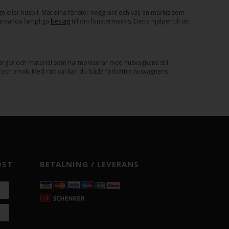
agn eller husbil. Mät dina fönster noggrant och välj en markis som
t använda lämpliga
beslag
till din fönstermarkis. Detta hjälper till att
 färger och material som harmoniserar med husvagnens stil.
v och smak. Med rätt val kan du både förbättra husvagnens
OST
BETALNING / LEVERANS