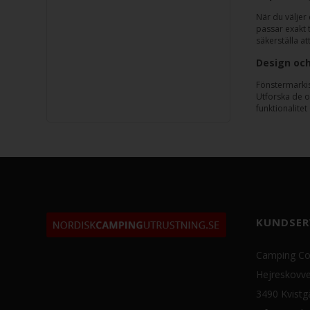
När du väljer 
passar exakt 
säkerställa at
Design oc
Fönstermarkis
Utforska de o
funktionalite
KUNDSER
Camping Co
Hejreskovve
3490 Kvistg