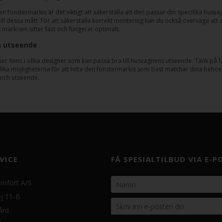
en fönstermarkis är det viktigt att säkerställa att den passar din specifika husv
till dessa mått. För att säkerställa korrekt montering kan du också överväga at
t markisen sitter fast och fungerar optimalt.
h utseende
er finns i olika designer som kan passa bra till husvagnens utseende. Tänk på
lika möjligheterna för att hitta den fönstermarkis som bäst matchar dina beho
t och utseende.
VICE
FÅ SPESIALTILBUD VIA E-P
mfort A/S
j 11-B
ård