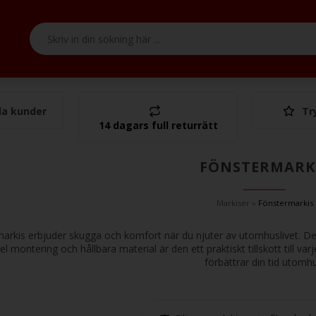
a kunder
Tr
Tota
14 dagars full returrätt
FÖNSTERMARK
Markiser
»
Fönstermarkis
arkis erbjuder skugga och komfort när du njuter av utomhuslivet. Den
 montering och hållbara material är den ett praktiskt tillskott till var
förbättrar din tid utomhu