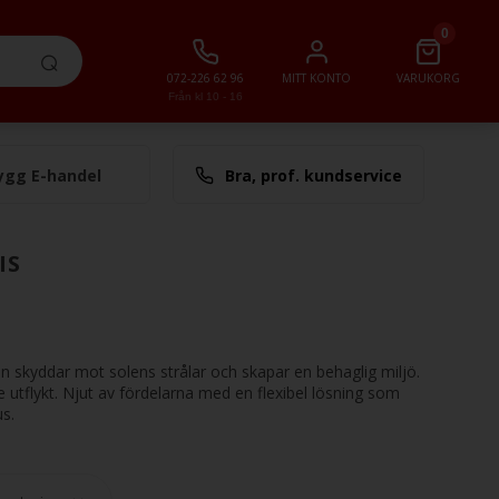
0
072-226 62 96
MITT KONTO
VARUKORG
Från kl 10 - 16
ygg E-handel
Bra, prof. kundservice
lt
0,00 SEK
IS
 skyddar mot solens strålar och skapar en behaglig miljö.
je utflykt. Njut av fördelarna med en flexibel lösning som
s.