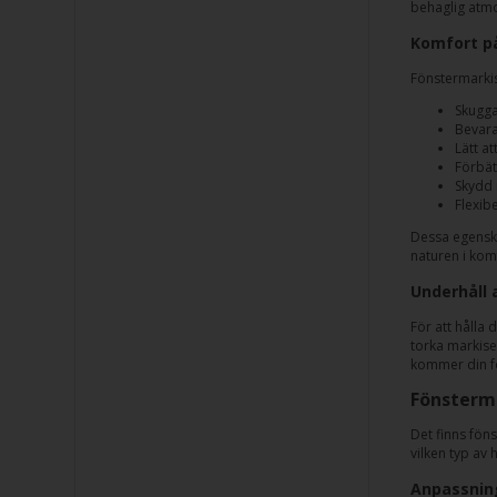
behaglig atmo
Komfort p
Fönstermarkis
Skugga
Bevara
Lätt a
Förbä
Skydd 
Flexibe
Dessa egenska
naturen i kom
Underhåll 
För att hålla 
torka markise
kommer din fö
Fönsterma
Det finns fön
vilken typ av 
Anpassning