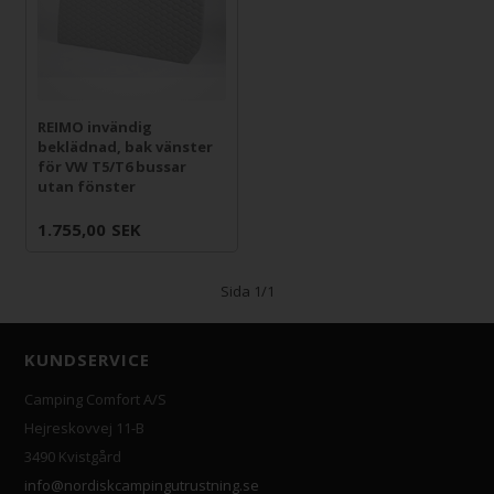
REIMO invändig
beklädnad, bak vänster
för VW T5/T6 bussar
utan fönster
1.755,00
SEK
Sida 1/1
KUNDSERVICE
Camping Comfort A/S
Hejreskovvej 11-B
3490 Kvistgård
info@nordiskcampingutrustning.se