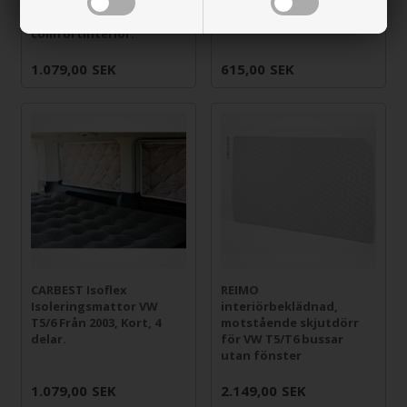
T5/6 Caravelle, Multivan
T5/6 Från 2003, Delade
& California med
Bakdörrar, 2 delar.
comfortinteriör.
1.079,00
SEK
615,00
SEK
CARBEST Isoflex
REIMO
Isoleringsmattor VW
interiörbeklädnad,
T5/6 Från 2003, Kort, 4
motstående skjutdörr
delar.
för VW T5/T6 bussar
utan fönster
1.079,00
SEK
2.149,00
SEK