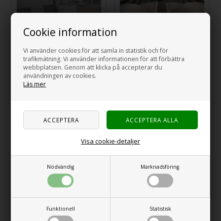
Cookie information
HINDERMANN
HINDERMANN
Vi använder cookies för att samla in statistik och för
Isoleringsmattor för en
Isoleringsmattor för
trafikmätning. Vi använder informationen för att förbättra
Lång Boyta i VW T5/T6.
Förarhytt i VW T5/T6
webbplatsen. Genom att klicka på accepterar du
användningen av cookies.
1.999,00
SEK
1.999,00
SEK
Läs mer
Visa cookie-detaljer
Nödvändig
Marknadsföring
CARBEST Isoflex
CARBEST Isoflex
Funktionell
Statistisk
Isoleringsmattor VW
Isoleringsmattor VW