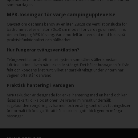
sommardagar.
MPK-lösningar för varje campingupplevelse
Oavsett om det finns behov av en liten 28x28 cm ventilationslucka för
badrummet eller en stor 70x50 cm modell för vardagsrummet, finns
det en lämplig MPK-lösning. Varje modell är utvecklad med fokus på
praktisk funktionalitet och hållbarhet.
Hur fungerar tvångsventilation?
Tvångsventilation är ett smart system som säkerställer konstant
luftcirkulation - även när luckan är stängd. Det håller husvagnen fri från
fukt och kondens året runt, vilket är särskilt viktigt under vintern när
vagnen ofta står oanvänd.
Praktisk hantering i vardagen
MPK takluckor är designade för enkel hantering med en hand och kan
låsas säkert i olika positioner. De kräver minimalt underhåll;
regelbunden rengöring av karmen och en årlig kontroll av tätningslister
är normalt tillräckliga för att hålla luckan i gott skick genom många
säsonger.