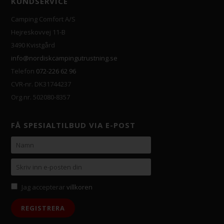
KUNDSERVICE
Camping Comfort A/S
Hejreskovvej 11-B
3490 Kvistgård
info@nordiskcampingutrustning.se
Telefon
072-226 62 96
CVR-nr. DK31744237
Org.nr. 502080-8357
FÅ SPESIALTILBUD VIA E-POST
Jag accepterar
villkoren