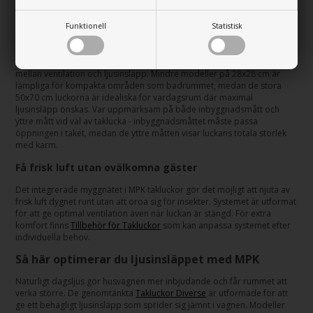
tvångsventilation och myggnät som standard, vilket säkerställer frisk
luft utan insekter.
Funktionell
Statistisk
Hur väljer du rätt storlek på takluckan?
Den mest populära storleken är 40x40 cm, vilket ger en bra balans
mellan ventilation och ljusinsläpp. Mindre modeller på 28x28 cm är
lämpliga för kompakta områden som badrummet, medan de stora
50x70 cm luckorna är idealiska för vardagsrum där maximal
ljusinsläpp önskas. Var uppmärksam på både inbyggnadsmått och
yttre mått vid val av taklucka - inbyggnadsmåttet måste passa
öppningen i taket, medan de yttre måtten visar luckans totala storlek
med karm.
Få frisk luft utan ovälkomna gäster
Det integrerade myggnätet i MPK takluckor gör det möjligt att njuta av
frisk luft dygnet runt utan att oroa sig för insekter. Systemet är utformat
för att ge optimal ventilation även när luckan är stängd. För extra
komfort finns
Tillbehör för Takluckor
som kan anpassa systemet efter
individuella behov.
Så här optimerar du ljusinsläppet med MPK
Naturligt dagsljus gör husvagnen mer inbjudande och får rummet att
verka större. De genomtänkta
Takluckor Diverse
är utformade för att
ge ett behagligt ljusinsläpp som sprider sig jämnt i vagnen. Modeller