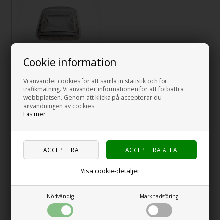
Cookie information
VisionVent S Pro 24-
Vi använder cookies för att samla in statistik och för
46 mm
trafikmätning. Vi använder informationen för att förbättra
webbplatsen. Genom att klicka på accepterar du
användningen av cookies.
1.385,00
SEK
Läs mer
Sida 1/1
MPK takluckor säkerställer optimal ventilation i
Visa cookie-detaljer
husvagnen
Genom årtionden har MPK varit en av Europas ledande producenter av
Nödvändig
Marknadsföring
takluckor för husvagnar och husbilar. Det tyska företaget har
specialiserat sig på att utveckla ventilationslösningar som kombinerar
kvalitet med smart design. Alla takluckor är utrustade med inbyggd