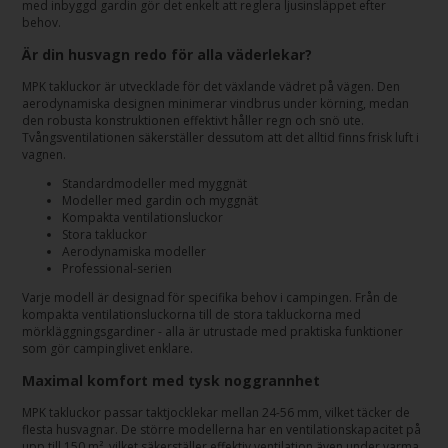
med inbyggd gardin gör det enkelt att reglera ljusinsläppet efter
behov.
Är din husvagn redo för alla väderlekar?
MPK takluckor är utvecklade för det växlande vädret på vägen. Den
aerodynamiska designen minimerar vindbrus under körning, medan
den robusta konstruktionen effektivt håller regn och snö ute.
Tvångsventilationen säkerställer dessutom att det alltid finns frisk luft i
vagnen.
Standardmodeller med myggnät
Modeller med gardin och myggnät
Kompakta ventilationsluckor
Stora takluckor
Aerodynamiska modeller
Professional-serien
Varje modell är designad för specifika behov i campingen. Från de
kompakta ventilationsluckorna till de stora takluckorna med
mörkläggningsgardiner - alla är utrustade med praktiska funktioner
som gör campinglivet enklare.
Maximal komfort med tysk noggrannhet
MPK takluckor passar taktjocklekar mellan 24-56 mm, vilket täcker de
flesta husvagnar. De större modellerna har en ventilationskapacitet på
upp till 150 m², vilket säkerställer effektiv ventilation även under varma