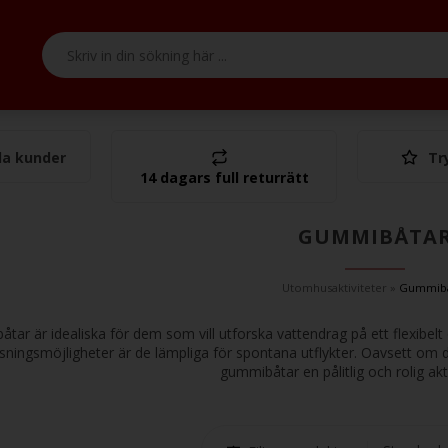
a kunder
Tr
Tota
14 dagars full returrätt
GUMMIBÅTA
Utomhusaktiviteter
»
Gummibå
ar är idealiska för dem som vill utforska vattendrag på ett flexibelt 
sningsmöjligheter är de lämpliga för spontana utflykter. Oavsett om d
gummibåtar en pålitlig och rolig aktiv