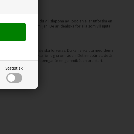
ansportera, oavsett om du vill slappna av i poolen eller utforska en
m kan rymma hela familjen. De är idealiska för alla som vill njuta
ar inte mycket plats när de ska förvaras. Du kan enkelt ta med dem i
t, vilket gör dem perfekta för lugna områden. Det innebär att de är
utan att spendera mycket pengar är en gummibåt en bra start.
Statistisk