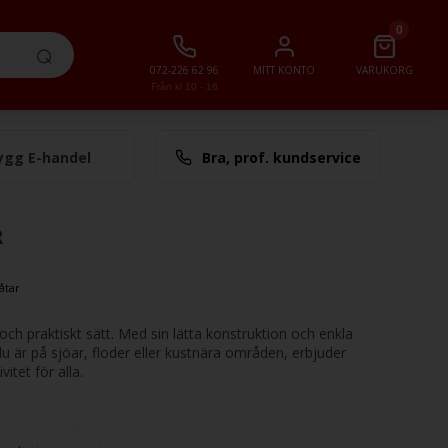
0
072-226 62 96
MITT KONTO
VARUKORG
Från kl 10 - 16
ygg E-handel
Bra, prof. kundservice
lt
0,00 SEK
R
tar
och praktiskt sätt. Med sin lätta konstruktion och enkla
u är på sjöar, floder eller kustnära områden, erbjuder
itet för alla.