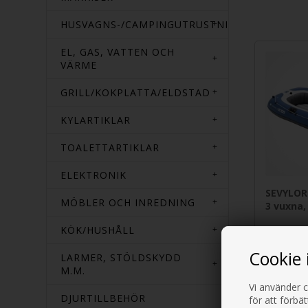
HUSVAGNS-/CAMPINGUTRUSTNING
EL, GAS, VATTEN OCH
VÄRME
GRILL/KOKPLATTA/ELDSTAD
KYLARTIKLAR
TOALETTARTIKLAR
ELEKTRONIK
SEVYLOR
MÖBLER OCH INREDNING
3 vuxna,
KÖK/HUSHÅLL
1.995,0
Cookie 
LARMER, STÖLDSKYDD
M.M.
Vi använder c
DJURTILLBEHÖR
för att förbä