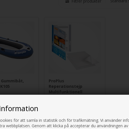
Filtrer produkter
 Gummibåt,
ProPlus
 K105
Reperationstejp
Multifunktionell
0
SEK
185,00
SEK
information
ookies för att samla in statistik och för trafikmätning. Vi använder i
Sida 1/1
ttra webbplatsen. Genom att klicka på accepterar du användningen av