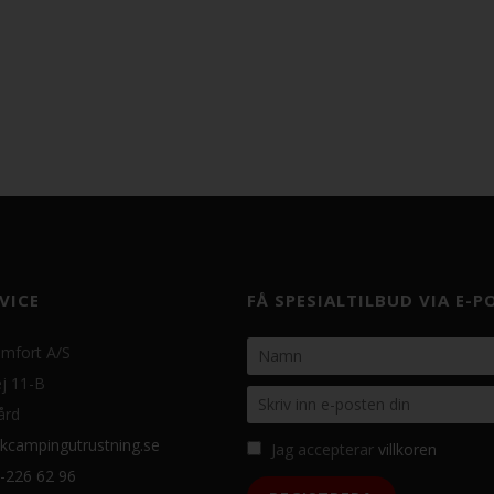
VICE
FÅ SPESIALTILBUD VIA E-P
mfort A/S
j 11-B
ård
kcampingutrustning.se
Jag accepterar
villkoren
-226 62 96