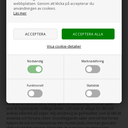
webbplatsen. Genom att klicka på accepterar du
trafikanter, särskilt i skymning, mörker eller dåligt väder. Detta är
användningen av cookies.
särskilt viktigt vid nödstopp eller om du måste lämna bilen i trafikerade
Läs mer
områden. Genom att vara synlig minskar du risken för olyckor och
skapar en säker miljö runt ditt fordon.
Skydd mot oförutsedda händelser
Campingresor kan bjuda på överraskningar, och det är klokt att vara
förberedd. Säkerhetsutrustning är viktig för att hantera oväntade
Visa cookie-detaljer
situationer på vägen. Det kan hjälpa dig att markera din position, varna
andra trafikanter och skydda dig själv och dina medresenärer. Oavsett
om det rör sig om en mindre incident eller en mer allvarlig
nödsituation, ger rätt säkerhetsutrustning dig möjlighet att reagera
Nödvändig
Marknadsföring
effektivt och säkert. God förberedelse med säkerhetsutrustning är
nyckeln till en trygg och lyckad campingresa.
Välj rätt säkerhetsutrustning för din bil
Funktionell
Statistisk
Säkerhetsutrustning för bilar är viktigt för en trygg resa. Det handlar
om att vara förberedd för olika situationer och följa gällande regler.
Kolla upp reglerna för
första hjälpen & säkerhet
, eftersom kraven kan
variera från land till land. Viktig säkerhetsutrustning omfattar saker
som är lagstadgade i många länder, och som är viktiga för din och
andras säkerhet på vägen. Välj utrustning av god kvalitet, som är lätt att
använda och förvara i bilen. Grundläggande saker som ett litet första
hjälpen-kit och en reflexväst tar inte mycket plats, men kan göra stor
skillnad i nödsituationer. Glöm inte att överväga utrustning som