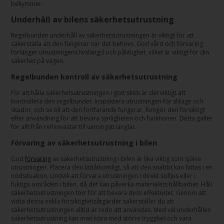
bekymmer.
Underhåll av bilens säkerhetsutrustning
Regelbunden underhåll av säkerhetsutrustningen är viktigt för att
säkerställa att den fungerar när det behövs. God vård och förvaring
förlänger utrustningens livslängd och pålitlighet, vilket är viktigt för din
säkerhet på vägen.
Regelbunden kontroll av säkerhetsutrustning
För att hålla säkerhetsutrustningen i gott skick är det viktigt att
kontrollera den regelbundet. Inspektera utrustningen för slitage och
skador, och se till att den fortfarande fungerar. Rengör den försiktigt
efter användning för att bevara synligheten och funktionen. Detta gäller
för allt från reflexvästar till varningstrianglar.
Förvaring av säkerhetsutrustning i bilen
God
förvaring
av säkerhetsutrustning i bilen är lika viktig som själva
utrustningen. Placera den lättåtkomligt, så att den snabbt kan hittas i en
nödsituation. Undvik att förvara utrustningen i direkt solljus eller i
fuktiga områden i bilen, då det kan påverka materialets hållbarhet. Håll
säkerhetsutrustningen torr för att bevara dess effektivitet. Genom att
vidta dessa enkla försiktighetsåtgärder säkerställer du att
säkerhetsutrustningen alltid är redo att användas. Med väl underhållen
säkerhetsutrustning kan man köra med större trygghet och vara