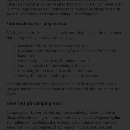
Säkerhetsutrustning hjälper till att förbättra synligheten och säkerheten
i dimma, regn och mörker. Reflekterande material är viktiga för att bli
sedd av andra trafikanter under dåliga ljusförhållanden.
Förberedelse för längre resor
På långa resor är det klokt att vara förberedd på oväntade situationer.
Här är några viktiga punkter att överväga:
Reflekterande utrustning för ökad synlighet
Nödvändig säkerhetsutrustning för att hantera oförutsedda
händelser
Första hjälpen-utrustning för mindre skador
Varningssignaler för användning vid vägkanten
Utrustning för att markera fordonet vid haveri
Verktyg för att säkerställa optimal däckprestanda
Med rätt säkerhetsutrustning kan resan bli både trygg och behaglig.
Det ger sinnesro att veta att man är förberedd på olika situationer på
vägen.
Säkerhet på campingresor
Campingresor kräver särskild uppmärksamhet på säkerhet. Det är
viktigt att ha utrustning som passar både bilen och husvagnen.
Hjullås
och rattlås
samt
stöldskydd
är exempel på produkter som kan öka
säkerheten och ge trygghet, så att man kan njuta av naturen utan