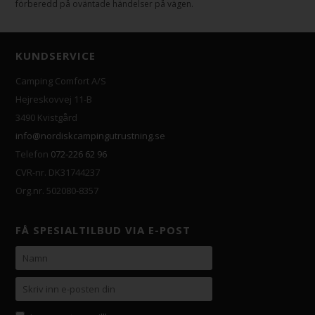
förberedd på oväntade händelser på vägen.
KUNDSERVICE
Camping Comfort A/S
Hejreskovvej 11-B
3490 Kvistgård
info@nordiskcampingutrustning.se
Telefon
072-226 62 96
CVR-nr. DK31744237
Org.nr. 502080-8357
FÅ SPESIALTILBUD VIA E-POST