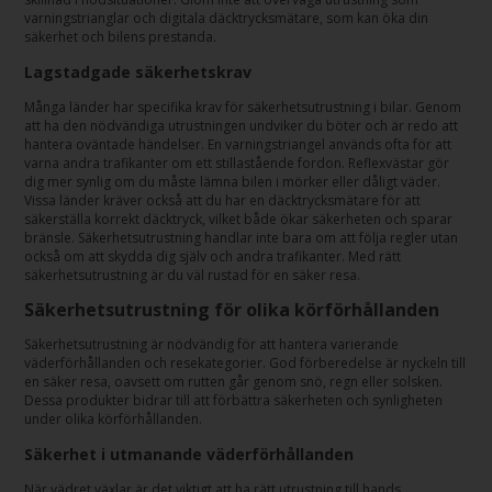
varningstrianglar och digitala däcktrycksmätare, som kan öka din
säkerhet och bilens prestanda.
Lagstadgade säkerhetskrav
Många länder har specifika krav för säkerhetsutrustning i bilar. Genom
att ha den nödvändiga utrustningen undviker du böter och är redo att
hantera oväntade händelser. En varningstriangel används ofta för att
varna andra trafikanter om ett stillastående fordon. Reflexvästar gör
dig mer synlig om du måste lämna bilen i mörker eller dåligt väder.
Vissa länder kräver också att du har en däcktrycksmätare för att
säkerställa korrekt däcktryck, vilket både ökar säkerheten och sparar
bränsle. Säkerhetsutrustning handlar inte bara om att följa regler utan
också om att skydda dig själv och andra trafikanter. Med rätt
säkerhetsutrustning är du väl rustad för en säker resa.
Säkerhetsutrustning för olika körförhållanden
Säkerhetsutrustning är nödvändig för att hantera varierande
väderförhållanden och resekategorier. God förberedelse är nyckeln till
en säker resa, oavsett om rutten går genom snö, regn eller solsken.
Dessa produkter bidrar till att förbättra säkerheten och synligheten
under olika körförhållanden.
Säkerhet i utmanande väderförhållanden
När vädret växlar är det viktigt att ha rätt utrustning till hands.