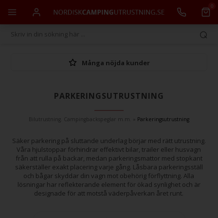
0
Många nöjda kunder
PARKERINGSUTRUSTNING
Bilutrustning. Campingbackspeglar m.m.
»
Parkeringsutrustning
Säker parkering på sluttande underlag börjar med rätt utrustning.
Våra hjulstoppar förhindrar effektivt bilar, trailer eller husvagn
från att rulla på backar, medan parkeringsmattor med stopkant
säkerställer exakt placering varje gång. Låsbara parkeringsställ
och bågar skyddar din vagn mot obehörig förflyttning. Alla
lösningar har reflekterande element för ökad synlighet och är
designade för att motstå väderpåverkan året runt.