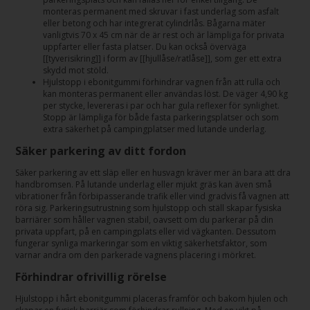
monteras permanent med skruvar i fast underlag som asfalt
eller betong och har integrerat cylindrlås. Bågarna mäter
vanligtvis 70 x 45 cm när de är rest och är lämpliga för privata
uppfarter eller fasta platser. Du kan också överväga
[[tyverisikring]] i form av [[hjullåse/ratlåse]], som ger ett extra
skydd mot stöld.
Hjulstopp i ebonitgummi förhindrar vagnen från att rulla och
kan monteras permanent eller användas löst. De väger 4,90 kg
per stycke, levereras i par och har gula reflexer för synlighet.
Stopp är lämpliga för både fasta parkeringsplatser och som
extra säkerhet på campingplatser med lutande underlag.
Säker parkering av ditt fordon
Säker parkering av ett släp eller en husvagn kräver mer än bara att dra
handbromsen. På lutande underlag eller mjukt gräs kan även små
vibrationer från förbipasserande trafik eller vind gradvis få vagnen att
röra sig. Parkeringsutrustning som hjulstopp och ställ skapar fysiska
barriärer som håller vagnen stabil, oavsett om du parkerar på din
privata uppfart, på en campingplats eller vid vägkanten. Dessutom
fungerar synliga markeringar som en viktig säkerhetsfaktor, som
varnar andra om den parkerade vagnens placering i mörkret.
Förhindrar ofrivillig rörelse
Hjulstopp i hårt ebonitgummi placeras framför och bakom hjulen och