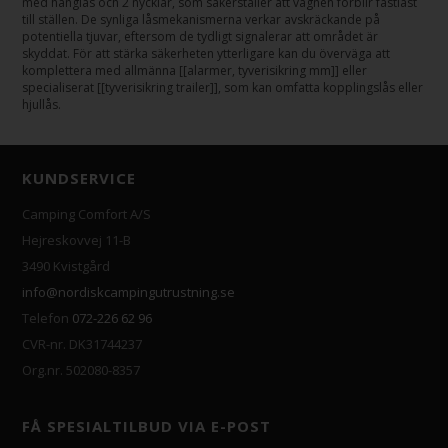
med hänglås och 2 nycklar, som säkerställer att vagnen förblir fastlåst
till ställen. De synliga låsmekanismerna verkar avskräckande på
potentiella tjuvar, eftersom de tydligt signalerar att området är
skyddat. För att stärka säkerheten ytterligare kan du överväga att
komplettera med allmänna [[alarmer, tyverisikring mm]] eller
specialiserat [[tyverisikring trailer]], som kan omfatta kopplingslås eller
hjullås.
KUNDSERVICE
Camping Comfort A/S
Hejreskovvej 11-B
3490 Kvistgård
info@nordiskcampingutrustning.se
Telefon
072-226 62 96
CVR-nr. DK31744237
Org.nr. 502080-8357
FÅ SPESIALTILBUD VIA E-POST