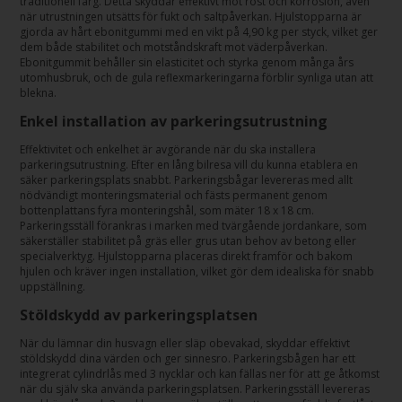
traditionell färg. Detta skyddar effektivt mot rost och korrosion, även
när utrustningen utsätts för fukt och saltpåverkan. Hjulstopparna är
gjorda av hårt ebonitgummi med en vikt på 4,90 kg per styck, vilket ger
dem både stabilitet och motståndskraft mot väderpåverkan.
Ebonitgummit behåller sin elasticitet och styrka genom många års
utomhusbruk, och de gula reflexmarkeringarna förblir synliga utan att
blekna.
Enkel installation av parkeringsutrustning
Effektivitet och enkelhet är avgörande när du ska installera
parkeringsutrustning. Efter en lång bilresa vill du kunna etablera en
säker parkeringsplats snabbt. Parkeringsbågar levereras med allt
nödvändigt monteringsmaterial och fästs permanent genom
bottenplattans fyra monteringshål, som mäter 18 x 18 cm.
Parkeringsställ förankras i marken med tvärgående jordankare, som
säkerställer stabilitet på gräs eller grus utan behov av betong eller
specialverktyg. Hjulstopparna placeras direkt framför och bakom
hjulen och kräver ingen installation, vilket gör dem idealiska för snabb
uppställning.
Stöldskydd av parkeringsplatsen
När du lämnar din husvagn eller släp obevakad, skyddar effektivt
stöldskydd dina värden och ger sinnesro. Parkeringsbågen har ett
integrerat cylindrlås med 3 nycklar och kan fällas ner för att ge åtkomst
när du själv ska använda parkeringsplatsen. Parkeringsställ levereras