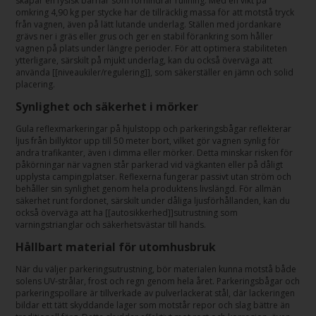
skapar en fysisk barriär som förhindrar rullning. Med en vikt på
omkring 4,90 kg per stycke har de tillräcklig massa för att motstå tryck
från vagnen, även på lätt lutande underlag. Ställen med jordankare
grävs ner i gräs eller grus och ger en stabil förankring som håller
vagnen på plats under längre perioder. För att optimera stabiliteten
ytterligare, särskilt på mjukt underlag, kan du också överväga att
använda [[niveaukiler/regulering]], som säkerställer en jämn och solid
placering.
Synlighet och säkerhet i mörker
Gula reflexmarkeringar på hjulstopp och parkeringsbågar reflekterar
ljus från billyktor upp till 50 meter bort, vilket gör vagnen synlig för
andra trafikanter, även i dimma eller mörker. Detta minskar risken för
påkörningar när vagnen står parkerad vid vägkanten eller på dåligt
upplysta campingplatser. Reflexerna fungerar passivt utan ström och
behåller sin synlighet genom hela produktens livslängd. För allmän
säkerhet runt fordonet, särskilt under dåliga ljusförhållanden, kan du
också överväga att ha [[autosikkerhed]]sutrustning som
varningstrianglar och säkerhetsvästar till hands.
Hållbart material för utomhusbruk
När du väljer parkeringsutrustning, bör materialen kunna motstå både
solens UV-strålar, frost och regn genom hela året. Parkeringsbågar och
parkeringspollare är tillverkade av pulverlackerat stål, där lackeringen
bildar ett tätt skyddande lager som motstår repor och slag bättre än