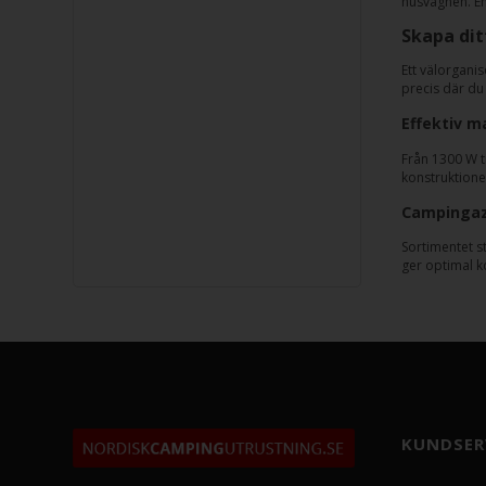
husvagnen. E
Skapa dit
Ett välorganis
precis där du v
Effektiv m
Från 1300 W ti
konstruktioner
Campingaz 
Sortimentet s
ger optimal k
KUNDSER