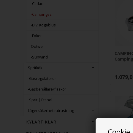
-Cadac
-Campingaz
-Div. Kogeblus
-Foker
Outwell
CAMPIN
-Sunwind
Camping
Spritkök
1.079,0
-Gasregulatorer
-Gasbehållare/flaskor
-Sprit | Etanol
Lägersäkerhetsutrustning
KYLARTIKLAR
Cookie 