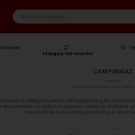
a kunder
Tr
Tota
14 dagars full returrätt
CAMPINGAZ
Grill/kokplatta/Eldstad
»
Gasspisplatta
 erbjuder en pålitlig och praktisk matlagningslösning för utomhusent
er deras produkter en problemfri upplevelse. Idealisk för friluftslivet, 
Oavsett om du är på vandring eller camping är det ett väs