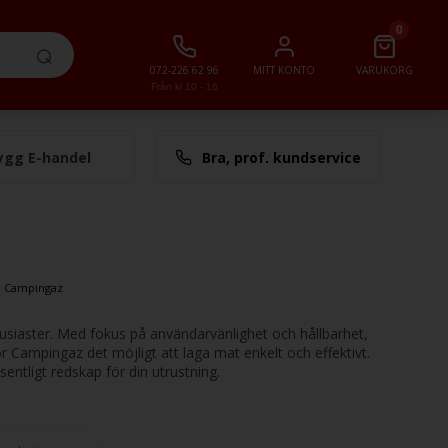
0
072-226 62 96
MITT KONTO
VARUKORG
Från kl 10 - 16
ygg E-handel
Bra, prof. kundservice
lt
0,00 SEK
»
Campingaz
usiaster. Med fokus på användarvänlighet och hållbarhet,
gör Campingaz det möjligt att laga mat enkelt och effektivt.
entligt redskap för din utrustning.