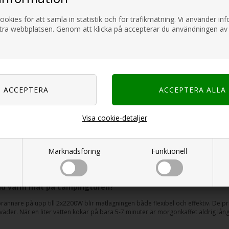
ookies för att samla in statistik och för trafikmätning. Vi använder i
ttra webbplatsen. Genom att klicka på accepterar du användningen av
GAZ
CAMPINGAZ Vario
nnare
Basic
arena R
1.229,00
SEK
925,00
SEK
Sida 1/1
Visa cookie-detaljer
z gör matlagning utomhus enkelt
Marknadsföring
Funktionell
ar
Campingaz
varit bland Europas ledande tillverkare av utrustning för utomhu
 camping och friluftsliv, med särskilt fokus på säkra och användarvänliga gas
 du varm mat på campingturen?
ännare på upp till 2x2200W blir matlagningen både flexibel och effektiv. De pra
t väder. När en liter vatten kokar på bara 5-7 minuter är morgonkaffet aldrig l