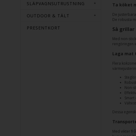
SLÄPVAGNSUTRUSTNING
Ta köket 
De justerbara
OUTDOOR & TÄLT
De robusta me
PRESENTKORT
Så grilla
Med non-stick 
rengöringen in
Laga mat 
Flera kokzoner
värmejustering
Steglö
Robust
Non-st
Effekt
Smart 
Vältes
Dessa egenska
Transporte
Med vikter fr