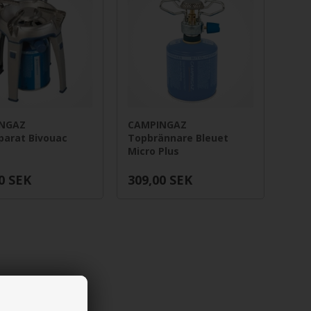
NGAZ
CAMPINGAZ
parat Bivouac
Topbrännare Bleuet
Micro Plus
0
SEK
309,00
SEK