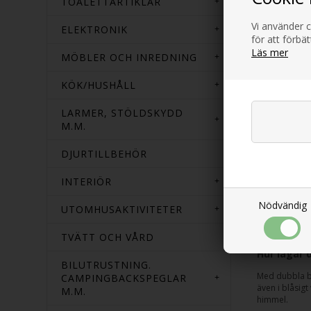
TOALETTARTIKLAR
Vi använder c
ELEKTRONIK
för att förbä
Läs mer
CAMPIN
MÖBLER OCH INREDNING
Toppbrä
Super C
KÖK/HUSHÅLL
695,00
LARMER, STÖLDSKYDD
M.M.
DJURTILLBEHÖR
INTERIÖR
Campinga
Nödvändig
UTOMHUSAKTIVITETER
Sedan 1949 h
lösningar för
TVÄTT OCH VÅRD
Hur lagar
BILUTRUSTNING.
Med dubbla br
CAMPINGBACKSPEGLAR
även i blåsig
M.M.
himmel.