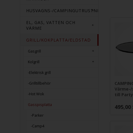
HUSVAGNS-/CAMPINGUTRUSTNING
EL, GAS, VATTEN OCH
VÄRME
GRILL/KOKPLATTA/ELDSTAD
Gasgrill
Kolgrill
-Elektrisk grill
CAMPIN
-Grilltillbehör
Värme-/
-Hot Wok
till Party
Gasspisplatta
495,00
-Parker
-Camp4