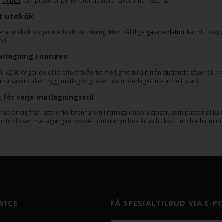
n
kylbox
kompletterar perfekt för att hålla råvarorna fräscha.
t utekök
erat utekök börjar med rätt utrustning. Med pålitliga
gaskokplattor
kan du skapa 
ill.
atlagning i naturen
ll 4200 W ger de olika effektnivåerna möjlighet till allt från sjudande såser till
na säkerställer trygg matlagning, även när underlaget inte är helt plant.
för varje matlagningsstil
träcker sig från lätta enkelbrännare till rymliga dubbla spisar, som passar olik
ontroll över matlagningen, oavsett om menyn består av frukost, lunch eller mi
VICE
FÅ SPESIALTILBUD VIA E-P