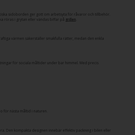
iska sidoborden ger gott om arbetsyta för råvaror och tillbehör.
 röras i grytan eller vändas biffar på
grillen
.
kraftiga värmen säkerställer smakfulla rätter, medan den enkla
sättningar för sociala måltider under bar himmel. Med precis
do för nästa måltid i naturen.
era. Den kompakta designen innebär effektiv packning i bilen eller