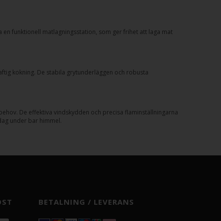
en funktionell matlagningsstation, som ger frihet att laga mat
 kraftig kokning. De stabila grytunderläggen och robusta
a behov. De effektiva vindskydden och precisa flaminställningarna
ddag under bar himmel.
OST
BETALNING / LEVERANS