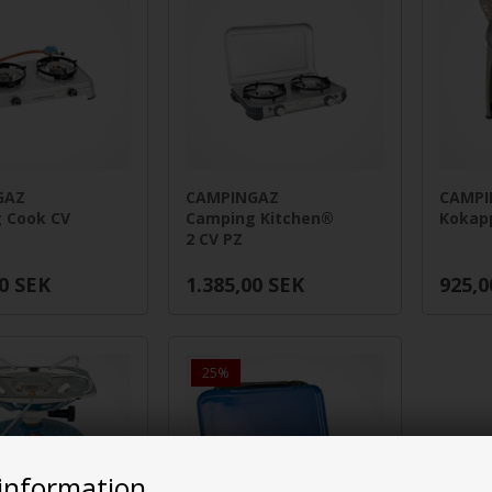
GAZ
CAMPINGAZ
CAMPI
 Cook CV
Camping Kitchen®
Kokap
2 CV PZ
0
SEK
1.385,00
SEK
925,0
25%
information