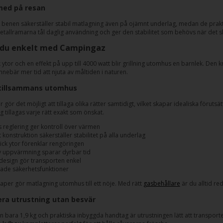
med på resan
 benen säkerställer stabil matlagning även på ojämnt underlag, medan de prakt
tallramarna tål daglig användning och ger den stabilitet som behövs när det ska
r du enkelt med Campingaz
ytor och en effekt på upp till 4000 watt blir grillning utomhus en barnlek. Den 
nebär mer tid att njuta av måltiden i naturen.
tillsammans utomhus
 gör det möjligt att tillaga olika rätter samtidigt, vilket skapar idealiska förut
 tillagas varje rätt exakt som önskat.
s reglering ger kontroll över värmen
 konstruktion säkerställer stabilitet på alla underlag
ick ytor förenklar rengöringen
iv uppvärmning sparar dyrbar tid
design gör transporten enkel
tade säkerhetsfunktioner
per gör matlagning utomhus till ett nöje. Med rätt
gasbehållare
är du alltid re
ra utrustning utan besvär
ån bara 1,9 kg och praktiska inbyggda handtag är utrustningen lätt att transport