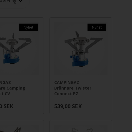
Nyhet
Nyhet
NGAZ
CAMPINGAZ
are Camping
Brännare Twister
ct CV
Connect PZ
0
SEK
539,00
SEK