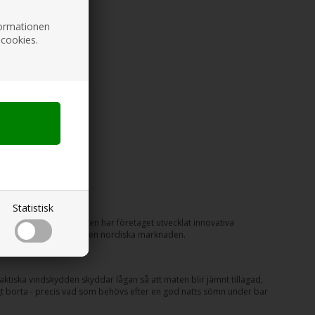
nformationen
 cookies.
Statistisk
smatlagning. Genom åren har företaget utvecklat innovativa
baserade produkter för den nordiska marknaden.
ktiska vindskydden skyddar lågan så att maten blir jämnt tillagad,
ångt borta - precis vad som behövs efter en god natts sömn under bar