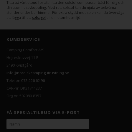
Titta på vårt utbud för att hitta den solstol som passar bäst för dig och
din utomhusavkoppling. Med rätt solstol kan du njuta av bekväma
stunder under bar himmel. För extra skydd mot solen kan du överväga
att lägga till ett
solsegel
till din utomhusmiljö.
KUNDSERVICE
Camping Comfort A/S
Hejreskovvej 11-B
3490 Kvistgård
info@nordiskcampingutrustning.se
Telefon
072-226 62 96
CVR-nr. DK31744237
Org.nr. 502080-8357
FÅ SPESIALTILBUD VIA E-POST