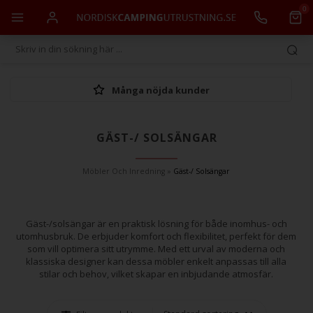
0
14 dagars full returrätt
GÄST-/ SOLSÄNGAR
Möbler Och Inredning
»
Gäst-/ Solsängar
Gäst-/solsängar är en praktisk lösning för både inomhus- och
utomhusbruk. De erbjuder komfort och flexibilitet, perfekt för dem
som vill optimera sitt utrymme. Med ett urval av moderna och
klassiska designer kan dessa möbler enkelt anpassas till alla
stilar och behov, vilket skapar en inbjudande atmosfär.