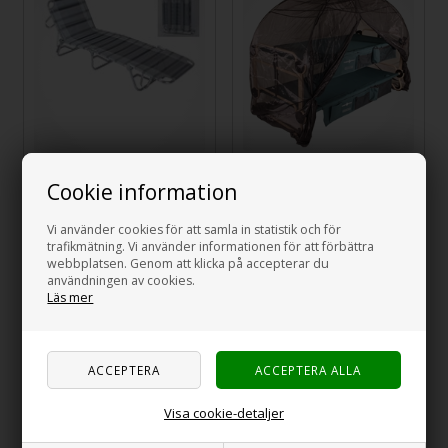
Myggnät med ram
Milano Solsäng,
Cookie information
för DISC-O-Beds
blå/vit
Vi använder cookies för att samla in statistik och för
925,00
SEK
1.185,00
SEK
trafikmätning. Vi använder informationen för att förbättra
webbplatsen. Genom att klicka på accepterar du
användningen av cookies.
Läs mer
24%
Visa cookie-detaljer