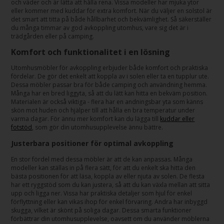
och väder och är lätta att hålla rena. Vissa modeller har mjuka ytor
eller kommer med kuddar för extra komfort. När du väljer en solstol är
det smart att titta på både hållbarhet och bekvämlighet. Så säkerställer
du många timmar av god avkoppling utomhus, vare sig det är i
trädgården eller på camping.
Komfort och funktionalitet i en lösning
Utomhusmöbler för avkoppling erbjuder både komfort och praktiska
fördelar. De gör det enkelt att koppla av i solen eller ta en tupplur ute.
Dessa möbler passar bra för både camping och användning hemma.
Många har en bred liggyta, så att du lätt kan hitta en bekväm position.
Materialen är också viktiga - flera har en andningsbar yta som känns
skön mot huden och hjälper till att hålla en bra temperatur under
varma dagar. För ännu mer komfort kan du lägga till
kuddar eller
fotstöd
, som gör din utomhusupplevelse ännu bättre.
Justerbara positioner för optimal avkoppling
En stor fördel med dessa möbler är att de kan anpassas. Många
modeller kan ställas in på flera sätt, för att du enkelt ska hitta den
bästa positionen för att läsa, koppla av eller njuta av solen. De flesta
har ett ryggstöd som du kan justera, så att du kan växla mellan att sitta
upp och ligga ner. Vissa har praktiska detaljer som hjul för enkel
förflyttning eller kan vikas ihop för enkel förvaring. Andra har inbyggd
skugga, vilket är skönt på soliga dagar. Dessa smarta funktioner
förbättrar din utomhusupplevelse, oavsett om du använder möblerna