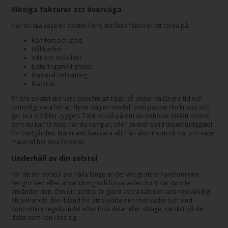
Viktiga faktorer att överväga
När du ska välja en solstol finns det flera faktorer att tänka på:
Komfort och stöd
Hållbarhet
Vikt och mobilitet
Justeringsmöjligheter
Maximal belastning
Material
En bra solstol ska vara bekväm att ligga på under en längre tid och
samtidigt vara lätt att flytta. Välj en modell som passar din kropp och
ger bra stöd för ryggen. Tänk också på om du behöver en lätt solstol
som du kan ta med när du campar, eller en mer solid utomhusliggstol
för trädgården. Materialet kan vara allt från aluminium till trä, och varje
material har sina fördelar.
Underhåll av din solstol
För att din solstol ska hålla länge är det viktigt att ta hand om den.
Rengör den efter användning och förvara den torrt när du inte
använder den. Om din solstol är gjord av trä kan det vara nödvändigt
att behandla den ibland för att skydda den mot väder och vind.
Kontrollera regelbundet efter lösa delar eller slitage, särskilt på de
delar som kan röra sig.