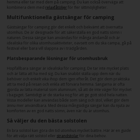
hemma eller tar med dem på camping. Du kan också överväga att
kombinera dem med
relaxfåtöljer
för fler sittmöjligheter.
Multifunktionella gästsängar för camping
Gästsängar för camping gör det enkelt och bekvämt att övernatta
utomhus. De är designade för att säkerställa en god natts sömn i
naturen. Dessa sängar kan användas för många ändamål och är
idealiska för olika utomhusaktiviteter, oavsett om du ska campa, gå på
festival eller bara vill slappna av i trädgården.
Platsbesparande lösningar för utomhusbruk
Hopfällbara sängar är idealiska för camping. De tar inte mycket plats
och är lätta att ha med sig. Du kan snabbt ställa upp dem när du
behöver och enkelt vika ihop dem igen efteråt. Det gör dem praktiska
att ta med på resan och enkla att förvara hemma. Sängarna är ofta
gjorda av lätta material som aluminium, så att de inte väger för mycket
i bagaget. Samtidigt är de starka nog för att ge gott stöd hela natten.
Vissa modeller kan användas både som säng och stol, vilket gör dem
ännu mer användbara. Med dessa mångsidiga sängar kan du njuta av
komforten av en god natts sömn, även när du är utomhus.
Så väljer du den bästa solstolen
En bra solstol kan göra din tid utomhus mycket bättre. Här är en guide
för att välja rätt solstol eller
strandstolar
för dina behov.