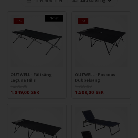
Filtrer produkter
Nyhet
15%
15%
OUTWELL - Fältsäng
OUTWELL - Posadas
Laguna Hills
Dubbelsäng
1.235,00
1.769,00
1.049,00
SEK
1.509,00
SEK