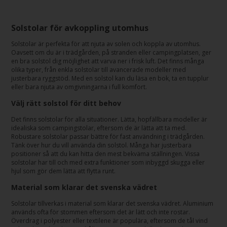
Solstolar för avkoppling utomhus
Solstolar är perfekta för att njuta av solen och koppla av utomhus.
Oavsett om du är i trädgården, på stranden eller campingplatsen, ger
en bra solstol dig möjlighet att varva ner i frisk luft. Det finns många
olika typer, från enkla solstolar till avancerade modeller med
justerbara ryggstöd. Med en solstol kan du läsa en bok, ta en tupplur
eller bara njuta av omgivningarna i full komfort.
Välj rätt solstol för ditt behov
Det finns solstolar för alla situationer. Lätta, hopfällbara modeller är
idealiska som campingstolar, eftersom de är lätta att ta med.
Robustare solstolar passar bättre för fast användning i trädgården.
Tänk över hur du vill använda din solstol. Många har justerbara
positioner så att du kan hitta den mest bekväma ställningen. Vissa
solstolar har till och med extra funktioner som inbyggd skugga eller
hjul som gör dem lätta att flytta runt.
Material som klarar det svenska vädret
Solstolar tillverkas i material som klarar det svenska vädret. Aluminium
används ofta för stommen eftersom det är lätt och inte rostar.
Överdrag i polyester eller textilene är populära, eftersom de tål vind