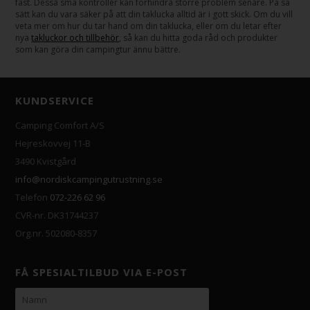
fast. Dessa små kontroller kan förhindra större problem senare. På så
sätt kan du vara säker på att din taklucka alltid är i gott skick. Om du vill
veta mer om hur du tar hand om din taklucka, eller om du letar efter
nya
takluckor och tillbehör
, så kan du hitta goda råd och produkter
som kan göra din campingtur ännu bättre.
KUNDSERVICE
Camping Comfort A/S
Hejreskovvej 11-B
3490 Kvistgård
info@nordiskcampingutrustning.se
Telefon
072-226 62 96
CVR-nr. DK31744237
Org.nr. 502080-8357
FÅ SPESIALTILBUD VIA E-POST