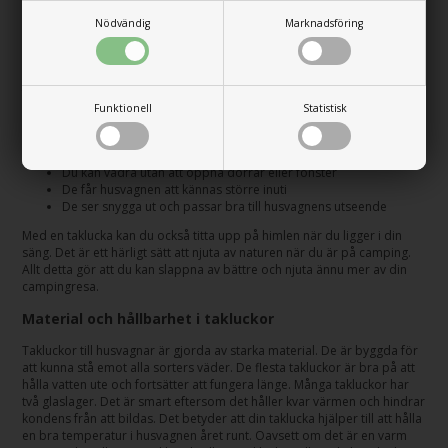
gör takluckor så bra att ha:
Nödvändig
Marknadsföring
Ventilation och ljusinsläpp med takluckor
Takluckor gör mycket bra för din husvagn. Här är några av de viktigaste
fördelarna:
Funktionell
Statistisk
De hjälper till att få in frisk luft och ut fuktig luft
De släpper in dagsljus, så att det blir ljusare inomhus
De gör det lättare att hålla en bra temperatur på varma dagar
Du kan vädra utan att öppna dörrar eller fönster
De får husvagnen att kännas större inuti
De ser snygga ut och passar bra till husvagnens utseende
Med en taklucka kan du också titta upp på himlen när du ligger i din
säng. Det är ett härligt sätt att njuta av naturen när du är på camping.
Allt detta gör att du kan slappna av bättre och njuta ännu mer av din
campingresa.
Material och hållbarhet i takluckor
Takluckor till husvagnar är gjorda av starka material. De är byggda för
att kunna stå emot alla sorters väder. De flesta takluckor är bra på att
hålla vatten ute och fortsätter att fungera länge. Många takluckor har
två glaslager. Det är smart eftersom det håller kvar värmen och hindrar
kondens från att bildas. Det betyder att din taklucka hjälper till att hålla
en bra temperatur i husvagnen året runt. Oavsett om det är en varm