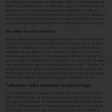
ljus, vilket gör campinglivet mer behagligt. Med en bra taklucka kan du
enkelt styra temperaturen och luften inne i vagnen. Det betyder att du
kan njuta mer av din campingresa. Moderna takluckor är enkla att
använda och har många smarta funktioner. När du väljer en taklucka är
det bra att tänka på storlek, material och vilka extra funktioner du vill
ha. Allt detta påverkar hur bekväm du kommer att trivas i din husvagn.
Hur väljer du rätt taklucka?
Att hitta rätt taklucka till din husvagn är inte svårt om du vet vad du ska
leta efter. Börja med att mäta hålet i taket på din vagn. Då är du säker
på att få en taklucka som passar bra. Tänk också på vilket material
takluckan ska vara gjord av. Vissa material är bättre på att stå emot
vind och väder än andra. Om du ofta campar där det är varmt är det
smart att välja en taklucka med bra ventilation. Du kan också överväga
extra utrustning som gör det enkelt att styra ljus och luft. Till sist är det
viktigt att se på hur takluckan ska monteras. Den måste passa bra till
din husvagns tak. När du har tänkt på dessa saker är du på god väg att
hitta en ideal taklucka som gör din husvagn ännu bättre att vara i.
Takluckor i olika storlekar till din husvagn
Du kan få takluckor till husvagnar i många olika storlekar. Det är bra,
eftersom det betyder att du kan hitta precis den storlek som passar
din vagn och dina behov. Storleken på takluckan påverkar hur mycket
ljus och luft som kommer in i husvagnen. Små takluckor är bra om du
vill ha något som inte tar upp mycket plats och är lätt att installera.