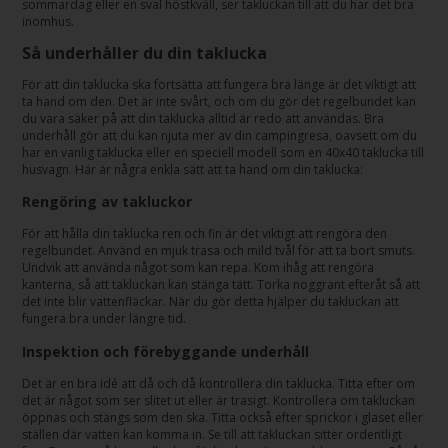
sommardag eller en sval höstkväll, ser takluckan till att du har det bra
inomhus.
Så underhåller du din taklucka
För att din taklucka ska fortsätta att fungera bra länge är det viktigt att
ta hand om den. Det är inte svårt, och om du gör det regelbundet kan
du vara säker på att din taklucka alltid är redo att användas. Bra
underhåll gör att du kan njuta mer av din campingresa, oavsett om du
har en vanlig taklucka eller en speciell modell som en 40x40 taklucka till
husvagn. Här är några enkla sätt att ta hand om din taklucka:
Rengöring av takluckor
För att hålla din taklucka ren och fin är det viktigt att rengöra den
regelbundet. Använd en mjuk trasa och mild tvål för att ta bort smuts.
Undvik att använda något som kan repa. Kom ihåg att rengöra
kanterna, så att takluckan kan stänga tätt. Torka noggrant efteråt så att
det inte blir vattenfläckar. När du gör detta hjälper du takluckan att
fungera bra under längre tid.
Inspektion och förebyggande underhåll
Det är en bra idé att då och då kontrollera din taklucka. Titta efter om
det är något som ser slitet ut eller är trasigt. Kontrollera om takluckan
öppnas och stängs som den ska. Titta också efter sprickor i glaset eller
ställen där vatten kan komma in. Se till att takluckan sitter ordentligt