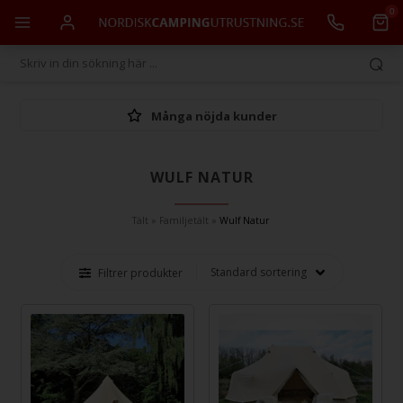
0
Många nöjda kunder
WULF NATUR
Tält
»
Familjetält
»
Wulf Natur
Filtrer produkter