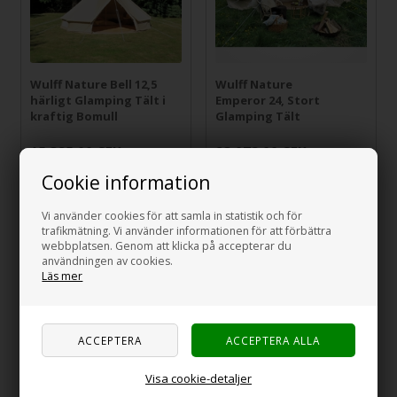
Wulff Nature Bell 12,5
Wulff Nature
härligt Glamping Tält i
Emperor 24, Stort
kraftig Bomull
Glamping Tält
15.385,00
SEK
23.079,00
SEK
Cookie information
Vi använder cookies för att samla in statistik och för
trafikmätning. Vi använder informationen för att förbättra
webbplatsen. Genom att klicka på accepterar du
användningen av cookies.
Läs mer
Wulff Nature
Wulff Nature
Visa cookie-detaljer
Waterdrop Starglaze 5
Waterdrop Starglaze 6