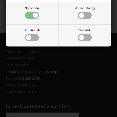
m. Lyx Glamping Tält
m. Lyx Glamping Tält
Nödvändig
Marknadsföring
29.229,00
SEK
38.465,00
SEK
Sida 1/1
Funktionell
Statistisk
KUNDSERVICE
Camping Comfort A/S
Hejreskovvej 11-B
3490 Kvistgård
info@nordiskcampingutrustning.se
Telefon
072-226 62 96
CVR-nr. DK31744237
Org.nr. 502080-8357
FÅ SPESIALTILBUD VIA E-POST