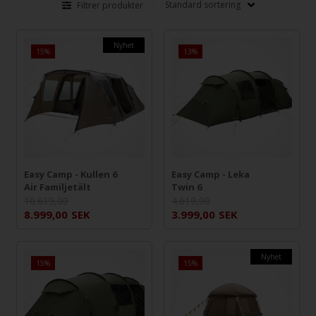
Filtrer produkter
Nyhet
15%
13%
Easy Camp - Kullen 6
Easy Camp - Leka
Air Familjetält
Twin 6
10.619,00
4.619,00
8.999,00
SEK
3.999,00
SEK
Nyhet
15%
15%