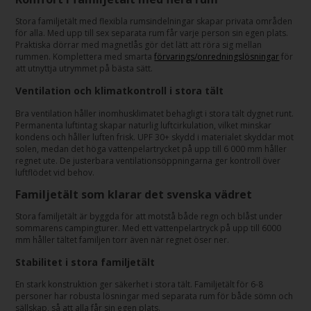
Stora familjetält med flexibla rumsindelningar skapar privata områden
för alla. Med upp till sex separata rum får varje person sin egen plats.
Praktiska dörrar med magnetlås gör det lätt att röra sig mellan
rummen. Komplettera med smarta
förvarings/onredningslösningar
för
att utnyttja utrymmet på bästa sätt.
Ventilation och klimatkontroll i stora tält
Bra ventilation håller inomhusklimatet behagligt i stora tält dygnet runt.
Permanenta luftintag skapar naturlig luftcirkulation, vilket minskar
kondens och håller luften frisk. UPF 30+ skydd i materialet skyddar mot
solen, medan det höga vattenpelartrycket på upp till 6 000 mm håller
regnet ute. De justerbara ventilationsöppningarna ger kontroll över
luftflödet vid behov.
Familjetält som klarar det svenska vädret
Stora familjetält är byggda för att motstå både regn och blåst under
sommarens campingturer. Med ett vattenpelartryck på upp till 6000
mm håller tältet familjen torr även när regnet öser ner.
Stabilitet i stora familjetält
En stark konstruktion ger säkerhet i stora tält. Familjetält för 6-8
personer har robusta lösningar med separata rum för både sömn och
sällskap, så att alla får sin egen plats.