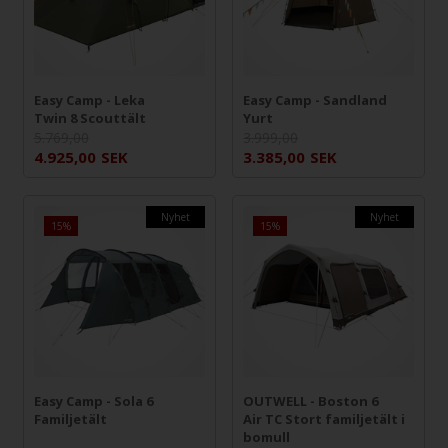
Easy Camp - Leka
Easy Camp - Sandland
Twin 8 Scouttält
Yurt
5.769,00
3.999,00
4.925,00
SEK
3.385,00
SEK
Nyhet
Nyhet
15%
15%
Easy Camp - Sola 6
OUTWELL - Boston 6
Familjetält
Air TC Stort familjetält i
bomull