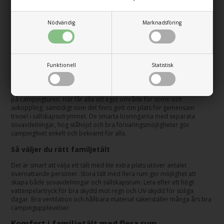
23.079,00
19.619,00
SEK
Nödvändig
Marknadsföring
Sida 1/1
Funktionell
Statistisk
Familjetält för den stora familjen
Ett rymligt
familjetält
ger plats för att samla hela familjen under ett tak
på campingturen. Här får alla sitt eget område för sömn och
avkoppling, samtidigt som det finns gott om plats för gemensam
trivsel i sällskapsutrymmet. De smarta lösningarna med separata
sovavdelningar, hög ståhöjd och bra förvaringsmöjligheter gör
campinglivet enkelt och bekvämt för alla.
Så väljer du rätt familjetält
Det är smart att välja ett tält med lite extra plats utöver antalet
övernattande personer. Stora tält med flera rum ger möjlighet att
skapa både sovavdelningar och sällskapsrum. Leta efter ett högt
vattenpelartryck för bra skydd mot regn och UV-skydd för soliga
dagar. Bra ventilation och hållbara material säkerställer många års bra
campingupplevelser.
Komfort i familjetält med flera rum