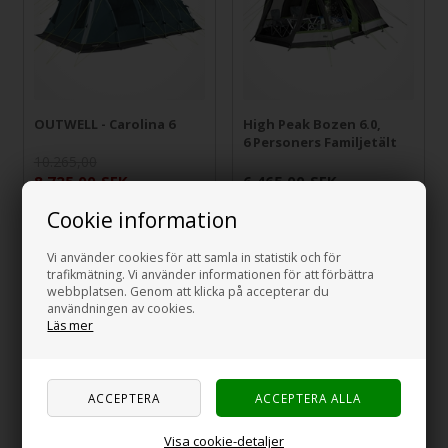
OUTWELL - Carolina 6
High Peak Bozen 6.0,
6 Personers Familjetält
10.265,00
8.725,00
SEK
6.465,00
SEK
Cookie information
Nyhet
15%
Vi använder cookies för att samla in statistik och för
trafikmätning. Vi använder informationen för att förbättra
webbplatsen. Genom att klicka på accepterar du
användningen av cookies.
Läs mer
OUTWELL - Vermont 7
Visa cookie-detaljer
Air Premium Familjetält