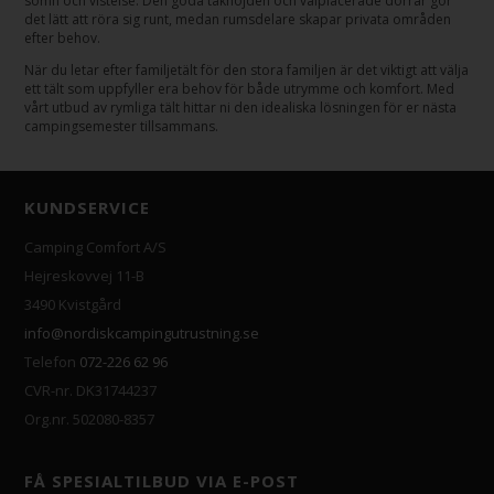
sömn och vistelse. Den goda takhöjden och välplacerade dörrar gör
det lätt att röra sig runt, medan rumsdelare skapar privata områden
efter behov.
När du letar efter familjetält för den stora familjen är det viktigt att välja
ett tält som uppfyller era behov för både utrymme och komfort. Med
vårt utbud av rymliga tält hittar ni den idealiska lösningen för er nästa
campingsemester tillsammans.
KUNDSERVICE
Camping Comfort A/S
Hejreskovvej 11-B
3490 Kvistgård
info@nordiskcampingutrustning.se
Telefon
072-226 62 96
CVR-nr. DK31744237
Org.nr. 502080-8357
FÅ SPESIALTILBUD VIA E-POST