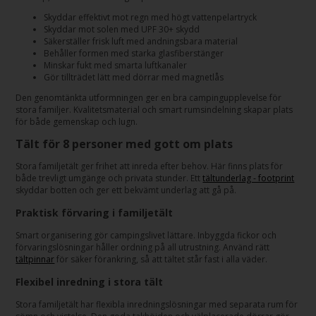
Skyddar effektivt mot regn med högt vattenpelartryck
Skyddar mot solen med UPF 30+ skydd
Säkerställer frisk luft med andningsbara material
Behåller formen med starka glasfiberstänger
Minskar fukt med smarta luftkanaler
Gör tillträdet lätt med dörrar med magnetlås
Den genomtänkta utformningen ger en bra campingupplevelse för
stora familjer. Kvalitetsmaterial och smart rumsindelning skapar plats
för både gemenskap och lugn.
Tält för 8 personer med gott om plats
Stora familjetält ger frihet att inreda efter behov. Här finns plats för
både trevligt umgänge och privata stunder. Ett
tältunderlag - footprint
skyddar botten och ger ett bekvämt underlag att gå på.
Praktisk förvaring i familjetält
Smart organisering gör campingslivet lättare. Inbyggda fickor och
förvaringslösningar håller ordning på all utrustning. Använd rätt
tältpinnar
för säker förankring, så att tältet står fast i alla väder.
Flexibel inredning i stora tält
Stora familjetält har flexibla inredningslösningar med separata rum för