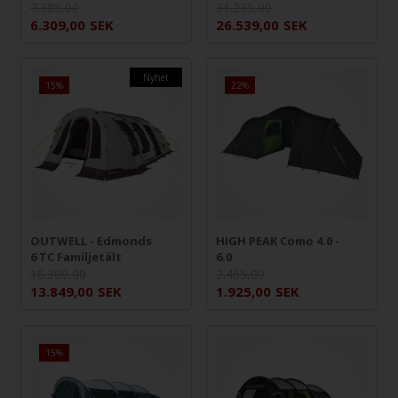
7.385,00
31.235,00
6.309,00
SEK
26.539,00
SEK
Nyhet
15%
22%
OUTWELL - Edmonds
HIGH PEAK Como 4.0 -
6 TC Familjetält
6.0
16.309,00
2.465,00
13.849,00
SEK
1.925,00
SEK
15%