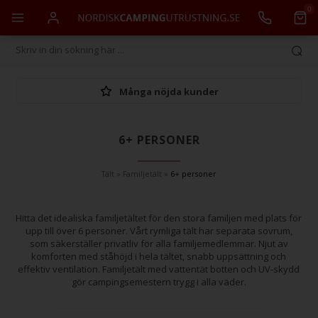
0
Många nöjda kunder
6+ PERSONER
Tält
»
Familjetält
»
6+ personer
Hitta det idealiska familjetältet för den stora familjen med plats för
upp till över 6 personer. Vårt rymliga tält har separata sovrum,
som säkerställer privatliv för alla familjemedlemmar. Njut av
komforten med ståhöjd i hela tältet, snabb uppsättning och
effektiv ventilation. Familjetält med vattentät botten och UV-skydd
gör campingsemestern trygg i alla väder.