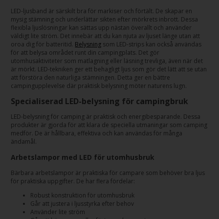
LED-ljusband är särskilt bra för markiser och förtält. De skapar en
mysig stämning och underlättar sikten efter mörkrets inbrott. Dessa
flexibla ljuslösningar kan sättas upp nästan överallt och använder
väldigt lite ström. Det innebär att du kan njuta av ljuset länge utan att
oroa dig för batteritid.
Belysning
som LED-strips kan också användas
för att belysa området runt din campingplats. Det gör
utomhusaktiviteter som matlagning eller läsning trevliga, även när det
är mörkt. LED-tekniken ger ett behagligt ljus som gör det lätt att se utan
att förstöra den naturliga stämningen. Detta ger en bättre
campingupplevelse där praktisk belysning möter naturens lugn.
Specialiserad LED-belysning för campingbruk
LED-belysning för camping är praktisk och energibesparande. Dessa
produkter är gjorda för att klara de speciella utmaningar som camping
medför. De är hållbara, effektiva och kan användas för många
ändamål.
Arbetslampor med LED för utomhusbruk
Bärbara arbetslampor är praktiska för campare som behöver bra ljus
för praktiska uppgifter. De har flera fördelar:
Robust konstruktion för utomhusbruk
Går att justera i ljusstyrka efter behov
Använder lite ström