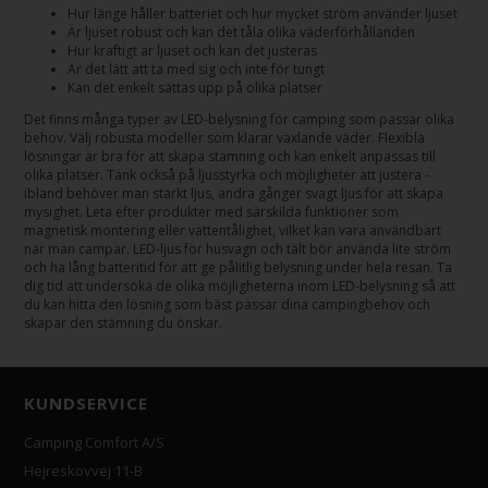
Hur länge håller batteriet och hur mycket ström använder ljuset
Är ljuset robust och kan det tåla olika väderförhållanden
Hur kraftigt är ljuset och kan det justeras
Är det lätt att ta med sig och inte för tungt
Kan det enkelt sättas upp på olika platser
Det finns många typer av LED-belysning för camping som passar olika
behov. Välj robusta modeller som klarar växlande väder. Flexibla
lösningar är bra för att skapa stämning och kan enkelt anpassas till
olika platser. Tänk också på ljusstyrka och möjligheter att justera -
ibland behöver man starkt ljus, andra gånger svagt ljus för att skapa
mysighet. Leta efter produkter med särskilda funktioner som
magnetisk montering eller vattentålighet, vilket kan vara användbart
när man campar. LED-ljus för husvagn och tält bör använda lite ström
och ha lång batteritid för att ge pålitlig belysning under hela resan. Ta
dig tid att undersöka de olika möjligheterna inom LED-belysning så att
du kan hitta den lösning som bäst passar dina campingbehov och
skapar den stämning du önskar.
KUNDSERVICE
Camping Comfort A/S
Hejreskovvej 11-B