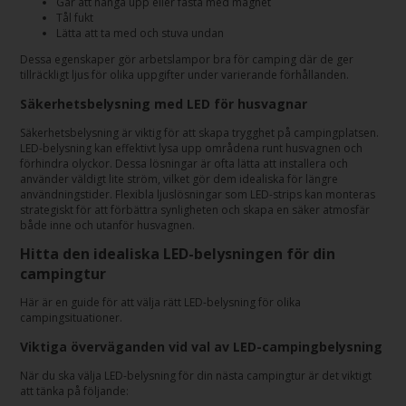
Går att hänga upp eller fästa med magnet
Tål fukt
Lätta att ta med och stuva undan
Dessa egenskaper gör arbetslampor bra för camping där de ger
tillräckligt ljus för olika uppgifter under varierande förhållanden.
Säkerhetsbelysning med LED för husvagnar
Säkerhetsbelysning är viktig för att skapa trygghet på campingplatsen.
LED-belysning kan effektivt lysa upp områdena runt husvagnen och
förhindra olyckor. Dessa lösningar är ofta lätta att installera och
använder väldigt lite ström, vilket gör dem idealiska för längre
användningstider. Flexibla ljuslösningar som LED-strips kan monteras
strategiskt för att förbättra synligheten och skapa en säker atmosfär
både inne och utanför husvagnen.
Hitta den idealiska LED-belysningen för din
campingtur
Här är en guide för att välja rätt LED-belysning för olika
campingsituationer.
Viktiga överväganden vid val av LED-campingbelysning
När du ska välja LED-belysning för din nästa campingtur är det viktigt
att tänka på följande: