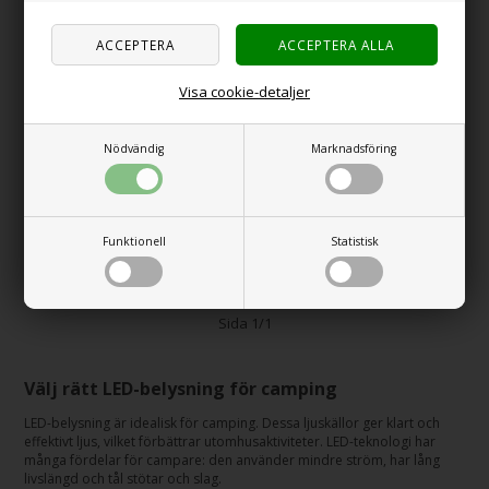
Visa cookie-detaljer
Nödvändig
Marknadsföring
CARBEST LED Dimmer
FIAMMA Kit Cables
För LED-remsor
Guide
Funktionell
Statistisk
229,00
SEK
125,00
SEK
Sida 1/1
Välj rätt LED-belysning för camping
LED-belysning är idealisk för camping. Dessa ljuskällor ger klart och
effektivt ljus, vilket förbättrar utomhusaktiviteter. LED-teknologi har
många fördelar för campare: den använder mindre ström, har lång
livslängd och tål stötar och slag.