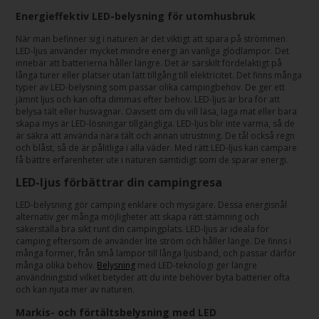
Energieffektiv LED-belysning för utomhusbruk
När man befinner sig i naturen är det viktigt att spara på strömmen.
LED-ljus använder mycket mindre energi än vanliga glödlampor. Det
innebär att batterierna håller längre. Det är särskilt fördelaktigt på
långa turer eller platser utan lätt tillgång till elektricitet. Det finns många
typer av LED-belysning som passar olika campingbehov. De ger ett
jämnt ljus och kan ofta dimmas efter behov. LED-ljus är bra för att
belysa tält eller husvagnar. Oavsett om du vill läsa, laga mat eller bara
skapa mys är LED-lösningar tillgängliga. LED-ljus blir inte varma, så de
är säkra att använda nära tält och annan utrustning. De tål också regn
och blåst, så de är pålitliga i alla väder. Med rätt LED-ljus kan campare
få bättre erfarenheter ute i naturen samtidigt som de sparar energi.
LED-ljus förbättrar din campingresa
LED-belysning gör camping enklare och mysigare. Dessa energisnål
alternativ ger många möjligheter att skapa rätt stämning och
säkerställa bra sikt runt din campingplats. LED-ljus är ideala för
camping eftersom de använder lite ström och håller länge. De finns i
många former, från små lampor till långa ljusband, och passar därför
många olika behov.
Belysning
med LED-teknologi ger längre
användningstid vilket betyder att du inte behöver byta batterier ofta
och kan njuta mer av naturen.
Markis- och förtältsbelysning med LED