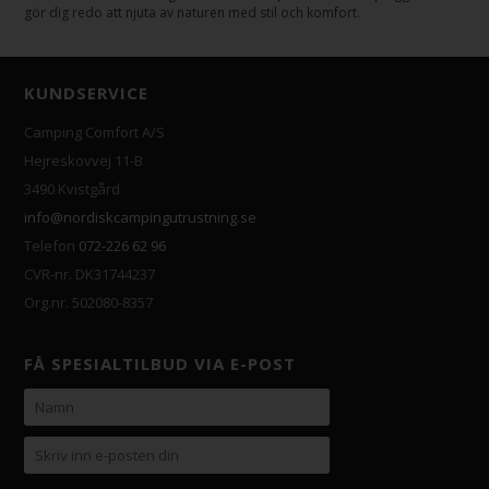
gör dig redo att njuta av naturen med stil och komfort.
KUNDSERVICE
Camping Comfort A/S
Hejreskovvej 11-B
3490 Kvistgård
info@nordiskcampingutrustning.se
Telefon
072-226 62 96
CVR-nr. DK31744237
Org.nr. 502080-8357
FÅ SPESIALTILBUD VIA E-POST