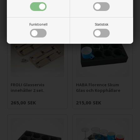
245,00
SEK
199,00
SEK
Funktionell
Statistisk
FROLI Glasservis
HABA Florence Skum
innehåller 2 set.
Glas och Kopphållare
265,00
SEK
215,00
SEK