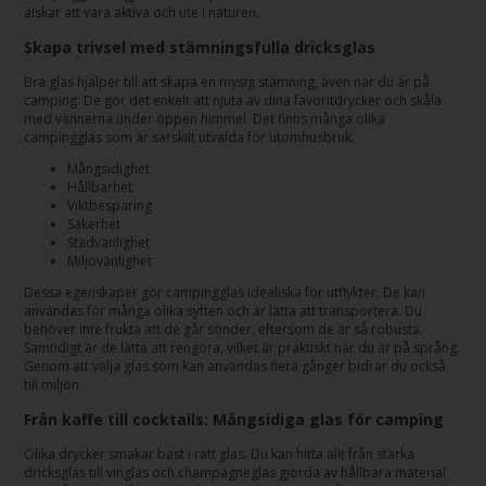
älskar att vara aktiva och ute i naturen.
Skapa trivsel med stämningsfulla dricksglas
Bra glas hjälper till att skapa en mysig stämning, även när du är på
camping. De gör det enkelt att njuta av dina favoritdrycker och skåla
med vännerna under öppen himmel. Det finns många olika
campingglas som är särskilt utvalda för utomhusbruk.
Mångsidighet
Hållbarhet
Viktbesparing
Säkerhet
Städvänlighet
Miljövänlighet
Dessa egenskaper gör campingglas idealiska för utflykter. De kan
användas för många olika syften och är lätta att transportera. Du
behöver inte frukta att de går sönder, eftersom de är så robusta.
Samtidigt är de lätta att rengöra, vilket är praktiskt när du är på språng.
Genom att välja glas som kan användas flera gånger bidrar du också
till miljön.
Från kaffe till cocktails: Mångsidiga glas för camping
Olika drycker smakar bäst i rätt glas. Du kan hitta allt från starka
dricksglas till vinglas och champagneglas gjorda av hållbara material