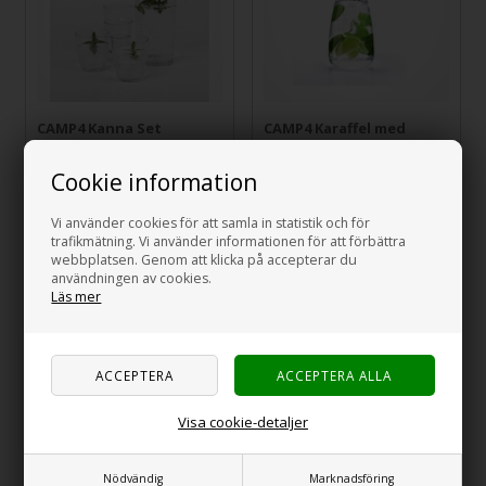
CAMP4 Kanna Set
CAMP4 Karaffel med
med 4 glas, plast.
Lock, 1 Liter
Cookie information
279,00
SEK
215,00
SEK
Vi använder cookies för att samla in statistik och för
trafikmätning. Vi använder informationen för att förbättra
webbplatsen. Genom att klicka på accepterar du
användningen av cookies.
Läs mer
Visa cookie-detaljer
Gimex karaffel med
FROLI Glas servis
sväng lock, 1 L.
innehåller 2 set.
Nödvändig
Marknadsföring