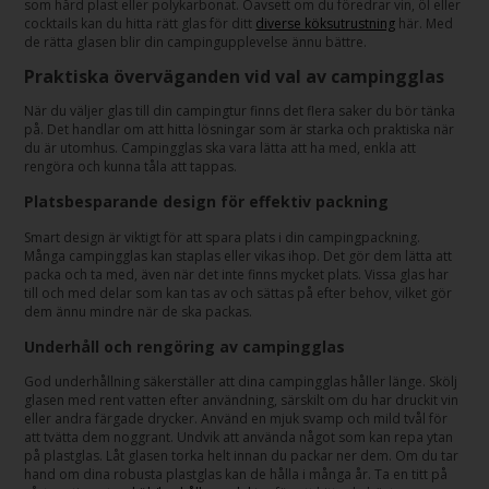
som hård plast eller polykarbonat. Oavsett om du föredrar vin, öl eller
cocktails kan du hitta rätt glas för ditt
diverse köksutrustning
här. Med
de rätta glasen blir din campingupplevelse ännu bättre.
Praktiska överväganden vid val av campingglas
När du väljer glas till din campingtur finns det flera saker du bör tänka
på. Det handlar om att hitta lösningar som är starka och praktiska när
du är utomhus. Campingglas ska vara lätta att ha med, enkla att
rengöra och kunna tåla att tappas.
Platsbesparande design för effektiv packning
Smart design är viktigt för att spara plats i din campingpackning.
Många campingglas kan staplas eller vikas ihop. Det gör dem lätta att
packa och ta med, även när det inte finns mycket plats. Vissa glas har
till och med delar som kan tas av och sättas på efter behov, vilket gör
dem ännu mindre när de ska packas.
Underhåll och rengöring av campingglas
God underhållning säkerställer att dina campingglas håller länge. Skölj
glasen med rent vatten efter användning, särskilt om du har druckit vin
eller andra färgade drycker. Använd en mjuk svamp och mild tvål för
att tvätta dem noggrant. Undvik att använda något som kan repa ytan
på plastglas. Låt glasen torka helt innan du packar ner dem. Om du tar
hand om dina robusta plastglas kan de hålla i många år. Ta en titt på