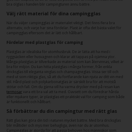
bra ölglas i handen blir campingturen ännu bättre.
Välj rätt material för dina campingglas
När du väljer campingglas är materialet viktigt. Det finns flera bra
alternativ, och varje har sina fördelar. Plast är ofta det bästa valet för
campingglas eftersom det är lätt och hållbart.
Fördelar med plastglas för camping
Plastglas är idealiska för utomhusbruk. De är lätta att ha med i
ryggsäcken eller husvagnen och klarar att tappas på ojämna ytor.
Många plastglas är tillverkade av material som kan återvinnas, vilket är
bra för miljön. Du kan hitta plastglas i många former, från enkla
dricksglas till eleganta vinglas och champagneglas. Vissa ser till och
med ut som riktiga glas, så att du fortfarande kan njuta av ditt vin med
stil. Hård plast och polykarbonatglas är särskilt bra för att motstå
stötar och fall. Om du gärna vill ha varma drycker med på resan kan
termosar
vara ett bra val att ta med. Oavsett om du föredrar hårda
eller mjukare typer, är plastglas ett praktiskt val för camping som både
är funktionellt och hållbart.
Så förbättrar du din campingtur med rätt glas
Rätt glas kan göra din tid i naturen mycket bättre. Med bra dricksglas
blir måltider och mys mer behagliga, även när du är utomhus.
Campingglas är gjorda för att passa behoven hos människor som