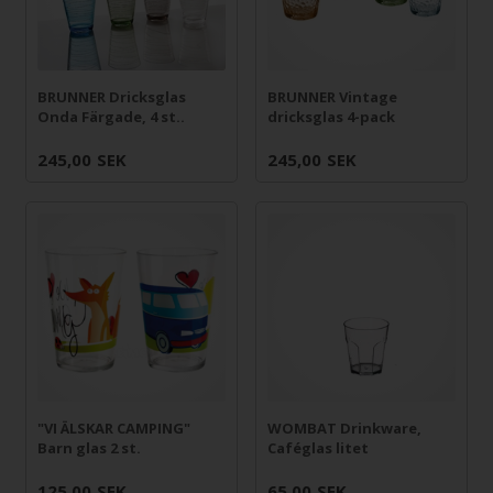
BRUNNER Dricksglas
BRUNNER Vintage
Onda Färgade, 4 st..
dricksglas 4-pack
245,00
SEK
245,00
SEK
"VI ÄLSKAR CAMPING"
WOMBAT Drinkware,
Barn glas 2 st.
Caféglas litet
125,00
SEK
65,00
SEK