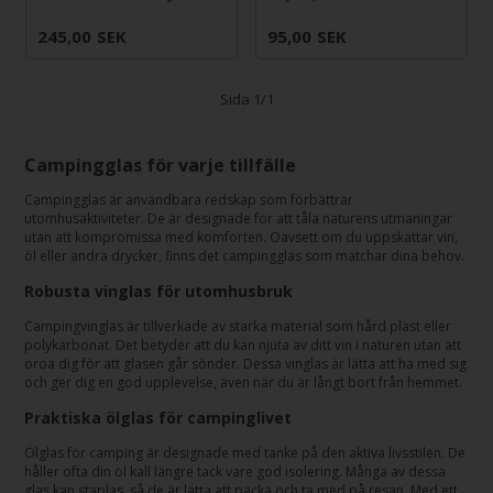
245,00
SEK
95,00
SEK
Sida 1/1
Campingglas för varje tillfälle
Campingglas är användbara redskap som förbättrar
utomhusaktiviteter. De är designade för att tåla naturens utmaningar
utan att kompromissa med komforten. Oavsett om du uppskattar vin,
öl eller andra drycker, finns det campingglas som matchar dina behov.
Robusta vinglas för utomhusbruk
Campingvinglas är tillverkade av starka material som hård plast eller
polykarbonat. Det betyder att du kan njuta av ditt vin i naturen utan att
oroa dig för att glasen går sönder. Dessa vinglas är lätta att ha med sig
och ger dig en god upplevelse, även när du är långt bort från hemmet.
Praktiska ölglas för campinglivet
Ölglas för camping är designade med tanke på den aktiva livsstilen. De
håller ofta din öl kall längre tack vare god isolering. Många av dessa
glas kan staplas, så de är lätta att packa och ta med på resan. Med ett