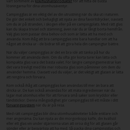
vårt sortiment av
kök/hushållsprodukter
för att hitta de bästa
lösningarna för dina utomhusäventyr.
Campingglas är en viktig del av din utrustning när du ska ut i naturen.
De gör det enkelt och behagligt att njuta av dina favoritdrycker, oavsett
om du är på stranden, i skogen eller på en campingplats. Med rätt glas
kan du skapa trivsel och stämning, även när du är långt borta hemifrån.
Välj glas som passar dina behov och som är lätta att ha med och
använda. Kom ihåg att bra campingglas inte bara handlar om att ha
något att dricka ur - de bidrar till att göra hela din campingtur bättre.
När du väljer campingglas är det en bra idé att tänka på hur du
kommer att använda dem. Om du ofta gör korta turer kan lätta och
kompakta glas vara det bästa valet. För längre campingsemestrar kan
det vara trevligt med lite mer robusta glas som påminner om dem du
använder hemma. Oavsett vad du väljer, är det viktigt att glasen är lätta
att rengöra och förvara.
Kom också ihåg att campingglas kan användas till mer än bara att
dricka ur. De kan också användas för att mäta ingredienser när du
lagar mat utomhus eller för att förvara små saker som kryddor eller
tändstickor. Denna mångsidighet gör campingglas till ett måste i ditt
förvaringssystem
när du är på resa.
Med rätt campingglas blir dina utomhusaktiviteter både enklare och
mer angenäma. Du kan njuta av din morgonkopp kaffe, din kvällsöl
eller ett glas vin under stjärnorna utan att oroa dig för att glasen går
sönder eller är besvärliga att ha med. Så packa dina campingglas och