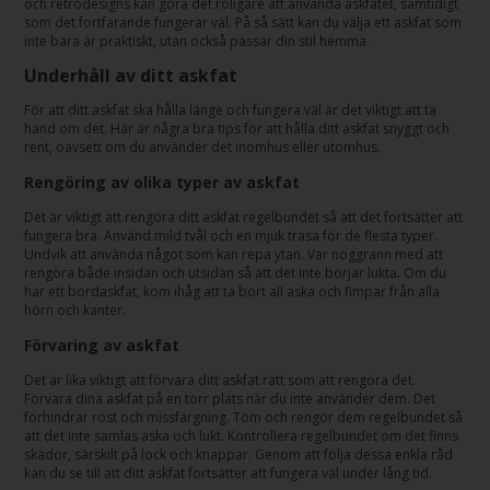
och retrodesigns kan göra det roligare att använda askfatet, samtidigt
som det fortfarande fungerar väl. På så sätt kan du välja ett askfat som
inte bara är praktiskt, utan också passar din stil hemma.
Underhåll av ditt askfat
För att ditt askfat ska hålla länge och fungera väl är det viktigt att ta
hand om det. Här är några bra tips för att hålla ditt askfat snyggt och
rent, oavsett om du använder det inomhus eller utomhus.
Rengöring av olika typer av askfat
Det är viktigt att rengöra ditt askfat regelbundet så att det fortsätter att
fungera bra. Använd mild tvål och en mjuk trasa för de flesta typer.
Undvik att använda något som kan repa ytan. Var noggrann med att
rengöra både insidan och utsidan så att det inte börjar lukta. Om du
har ett bordaskfat, kom ihåg att ta bort all aska och fimpar från alla
hörn och kanter.
Förvaring av askfat
Det är lika viktigt att förvara ditt askfat rätt som att rengöra det.
Förvara dina askfat på en torr plats när du inte använder dem. Det
förhindrar rost och missfärgning. Töm och rengör dem regelbundet så
att det inte samlas aska och lukt. Kontrollera regelbundet om det finns
skador, särskilt på lock och knappar. Genom att följa dessa enkla råd
kan du se till att ditt askfat fortsätter att fungera väl under lång tid.