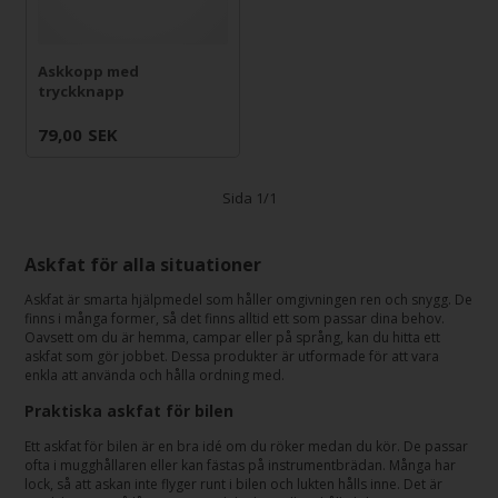
Askkopp med
tryckknapp
79,00
SEK
Sida 1/1
Askfat för alla situationer
Askfat är smarta hjälpmedel som håller omgivningen ren och snygg. De
finns i många former, så det finns alltid ett som passar dina behov.
Oavsett om du är hemma, campar eller på språng, kan du hitta ett
askfat som gör jobbet. Dessa produkter är utformade för att vara
enkla att använda och hålla ordning med.
Praktiska askfat för bilen
Ett askfat för bilen är en bra idé om du röker medan du kör. De passar
ofta i mugghållaren eller kan fästas på instrumentbrädan. Många har
lock, så att askan inte flyger runt i bilen och lukten hålls inne. Det är