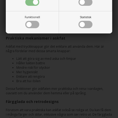
använda. Här är några av de bra saker du kan hitta:
Självlysande kanter för synlighet
Funktionell
Statistisk
Vissa askfat har kanter som lyser i mörkret. Det gör dem lätta att hitta
när det är mörkt ute eller i svag belysning. Det är särskilt praktiskt om
du använder dem utomhus på kvällen.
Praktiska mekanismer i askfat
Askfat med tryckknappar gör det enklare att använda dem. Här är
några fördelar med dessa smarta knappar:
Lätt att göra sig av med aska och fimpar
Håller lukten bättre
Mindre risk för olyckor
Mer hygieniskt
Enklare att rengöra
Bra att ha i bilen
Dessa funktioner gör askfaten mer praktiska och rena i vardagen,
oavsett om du använder dem hemma eller på språng.
Färgglada och retrodesigns
Förutom att vara praktiska kan askfat också se roliga ut. Du kan få dem
i många färger och stilar, inklusive några som ser retro ut. De färgglada