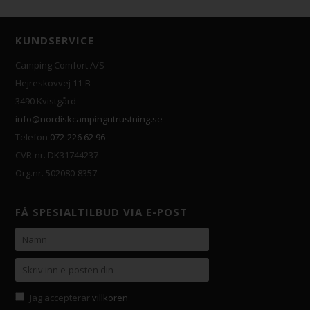
KUNDSERVICE
Camping Comfort A/S
Hejreskovvej 11-B
3490 Kvistgård
info@nordiskcampingutrustning.se
Telefon
072-226 62 96
CVR-nr. DK31744237
Org.nr. 502080-8357
FÅ SPESIALTILBUD VIA E-POST
Jag accepterar
villkoren