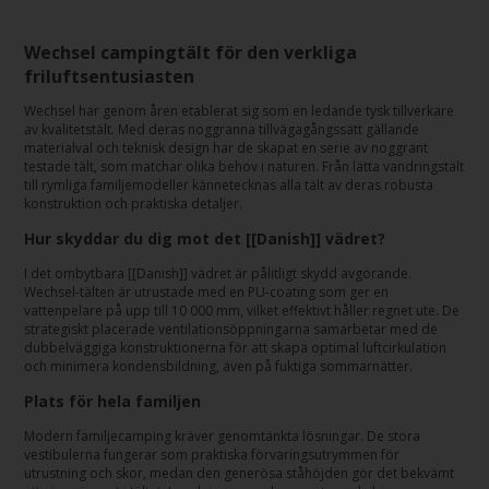
Wechsel campingtält för den verkliga
friluftsentusiasten
Wechsel har genom åren etablerat sig som en ledande tysk tillverkare
av kvalitetstält. Med deras noggranna tillvägagångssätt gällande
materialval och teknisk design har de skapat en serie av noggrant
testade tält, som matchar olika behov i naturen. Från lätta vandringstält
till rymliga familjemodeller kännetecknas alla tält av deras robusta
konstruktion och praktiska detaljer.
Hur skyddar du dig mot det [[Danish]] vädret?
I det ombytbara [[Danish]] vädret är pålitligt skydd avgörande.
Wechsel-tälten är utrustade med en PU-coating som ger en
vattenpelare på upp till 10 000 mm, vilket effektivt håller regnet ute. De
strategiskt placerade ventilationsöppningarna samarbetar med de
dubbelväggiga konstruktionerna för att skapa optimal luftcirkulation
och minimera kondensbildning, även på fuktiga sommarnätter.
Plats för hela familjen
Modern familjecamping kräver genomtänkta lösningar. De stora
vestibulerna fungerar som praktiska förvaringsutrymmen för
utrustning och skor, medan den generösa ståhöjden gör det bekvämt