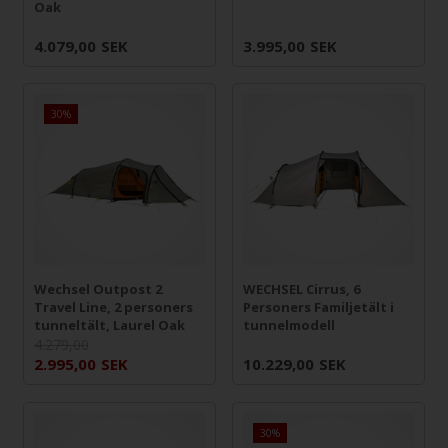
Oak
4.079,00
SEK
3.995,00
SEK
30%
Wechsel Outpost 2
WECHSEL Cirrus, 6
Travel Line, 2 personers
Personers Familjetält i
tunneltält, Laurel Oak
tunnelmodell
4.279,00
2.995,00
SEK
10.229,00
SEK
30%