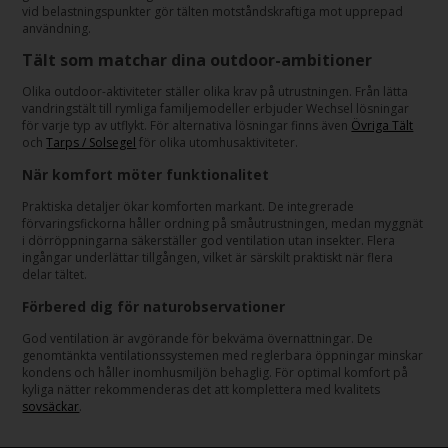
vid belastningspunkter gör tälten motståndskraftiga mot upprepad
användning.
Tält som matchar dina outdoor-ambitioner
Olika outdoor-aktiviteter ställer olika krav på utrustningen. Från lätta
vandringstält till rymliga familjemodeller erbjuder Wechsel lösningar
för varje typ av utflykt. För alternativa lösningar finns även
Övriga Tält
och
Tarps / Solsegel
för olika utomhusaktiviteter.
När komfort möter funktionalitet
Praktiska detaljer ökar komforten markant. De integrerade
förvaringsfickorna håller ordning på småutrustningen, medan myggnät
i dörröppningarna säkerställer god ventilation utan insekter. Flera
ingångar underlättar tillgången, vilket är särskilt praktiskt när flera
delar tältet.
Förbered dig för naturobservationer
God ventilation är avgörande för bekväma övernattningar. De
genomtänkta ventilationssystemen med reglerbara öppningar minskar
kondens och håller inomhusmiljön behaglig. För optimal komfort på
kyliga nätter rekommenderas det att komplettera med kvalitets
sovsäckar
.