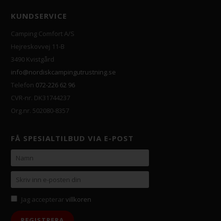
KUNDSERVICE
Camping Comfort A/S
Hejreskovvej 11-B
3490 Kvistgård
info@nordiskcampingutrustning.se
Telefon
072-226 62 96
CVR-nr. DK31744237
Org.nr. 502080-8357
FÅ SPESIALTILBUD VIA E-POST
Jag accepterar
villkoren