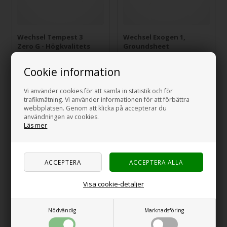
Wechsel Tempest 3
Wechsel Exogen 1,
Zero G - Högkvalitets
Groundsheet
tunneltält
9.815,00
Cookie information
6.869,00
SEK
629,00
SEK
Vi använder cookies för att samla in statistik och för
trafikmätning. Vi använder informationen för att förbättra
webbplatsen. Genom att klicka på accepterar du
användningen av cookies.
Läs mer
Visa cookie-detaljer
Wechsel Exogen 2
Wechsel Exogen 3
kupoltält, Groundsheet
Kupoltält, Groundsheet
Nödvändig
Marknadsföring