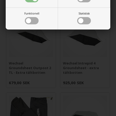
755,00
SEK
845,00
SEK
Funktionell
Statistisk
Wechsel
Wechsel Intrepid 4
Groundsheet Outpost 2
Groundsheet - extra
TL - Extra tältbotten
tältbotten
679,00
SEK
925,00
SEK