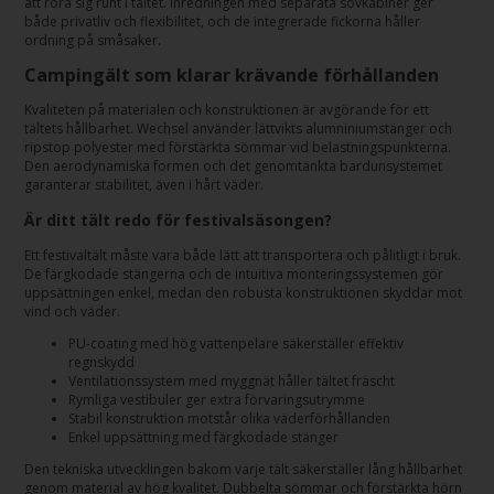
att röra sig runt i tältet. Inredningen med separata sovkabiner ger
både privatliv och flexibilitet, och de integrerade fickorna håller
ordning på småsaker.
Campingält som klarar krävande förhållanden
Kvaliteten på materialen och konstruktionen är avgörande för ett
tältets hållbarhet. Wechsel använder lättvikts alumniniumstänger och
ripstop polyester med förstärkta sömmar vid belastningspunkterna.
Den aerodynamiska formen och det genomtänkta bardunsystemet
garanterar stabilitet, även i hårt väder.
Är ditt tält redo för festivalsäsongen?
Ett festivaltält måste vara både lätt att transportera och pålitligt i bruk.
De färgkodade stängerna och de intuitiva monteringssystemen gör
uppsättningen enkel, medan den robusta konstruktionen skyddar mot
vind och väder.
PU-coating med hög vattenpelare säkerställer effektiv
regnskydd
Ventilationssystem med myggnät håller tältet fräscht
Rymliga vestibuler ger extra förvaringsutrymme
Stabil konstruktion motstår olika väderförhållanden
Enkel uppsättning med färgkodade stänger
Den tekniska utvecklingen bakom varje tält säkerställer lång hållbarhet
genom material av hög kvalitet. Dubbelta sömmar och förstärkta hörn