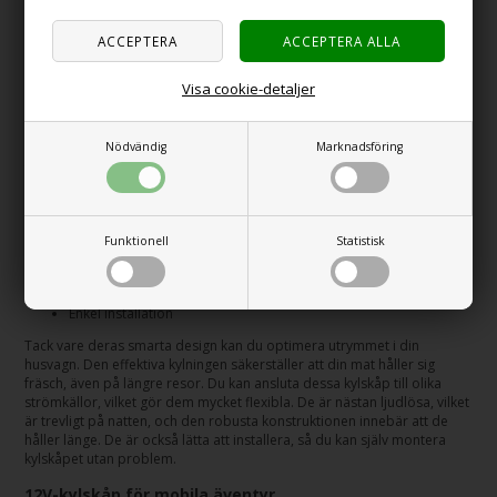
Kylskåpslösningar för olika campingbehov
Låt oss titta på olika typer av kylskåp som passar olika campingstilar.
Visa cookie-detaljer
Kompakta kylskåp för husvagnar
Kompakta kylskåp är idealiska för husvagnar. De erbjuder den
Nödvändig
Marknadsföring
äventyrliga camparen många fördelar. Dessa produkter är utformade
för att ge maximal kylning på minimal plats, vilket gör dem lämpliga för
mindre utrymmen.
Platsbesparande design
Effektiv kylning
Funktionell
Statistisk
Flexibel strömförsörjning
Tyst drift
Hållbar konstruktion
Enkel installation
Tack vare deras smarta design kan du optimera utrymmet i din
husvagn. Den effektiva kylningen säkerställer att din mat håller sig
fräsch, även på längre resor. Du kan ansluta dessa kylskåp till olika
strömkällor, vilket gör dem mycket flexibla. De är nästan ljudlösa, vilket
är trevligt på natten, och den robusta konstruktionen innebär att de
håller länge. De är också lätta att installera, så du kan själv montera
kylskåpet utan problem.
12V-kylskåp för mobila äventyr