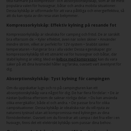
titta närmare på kompressor- och absorptionskylskåp, som är de mest
populära valen för husvagnar, båtar och andra mobila situationer.
Dessa kylskåp är utformade för att vara pålitliga och energieffektiva, så
att du kan njuta av din resa utan bekymmer.
Kompressorkylskåp: Effektiv kylning på resande fot
Kompressorkylskåp är idealiska för camping och fritid. De är särskilt
bra eftersom de: • Kyler effektivt, även när solen skiner • Använder
mindre ström, vilket är perfekt för 12V-system • Snabbt sänker
temperaturen • Fungerar bra i alla väder Dessa egenskaper gör
kompressorkylskåp till ett utmärkt val för husvagnar och båtar, där
stabil kylning är viktig. Med en
kylbox med kompressor
kan du vara
säker på att dina livsmedel håller sig färska, oavsett vart äventyret för
dig.
Absorptionskylskåp: Tyst kylning för campingen
Om du uppskattar lugn och ro på campingturen kan ett
absorptionskylskåp vara något för dig. De har flera fördelar: • De är
nästan ljudlösa eftersom de saknar rörliga delar. • Du kan använda
olika energikällor, både el och andra. • De passar bra för olika
campsituationer. Dessa kylskåp är idealiska när du vill njuta av
naturens tystnad utan att kompromissa med kylningen av dina
förnödenheter. Oavsett om du föredrar att campa i det fria eller i en
husvagn, finns det ett elektriskt kylskåp som passar dina behov.