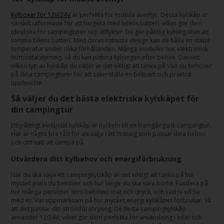
Kylboxar för 12V/24V
är perfekta för mobila äventyr. Dessa kylskåp är
särskilt utformade för att fungera med bilens batteri, vilket gör dem
idealiska för campingturer och utflykter. De ger pålitlig kylning utan att
tömma bilens batteri. Med deras robusta design kan de hålla en stabil
temperatur under olika förhållanden. Många modeller har elektronisk
termostatstyrning, så du kan justera kylningen efter behov. Oavsett
vilken typ av kylskåp du väljer är det viktigt att tänka på vad du behöver
på dina campingturer för att säkerställa en bekväm och praktisk
upplevelse.
Så väljer du det bästa elektriska kylskåpet för
din campingtur
Ett pålitligt elektriskt kylskåp är nyckeln till en framgångsrik campingtur.
Här är några bra råd för att välja rätt lösning som passar dina behov
och ditt sätt att campa på.
Utvärdera ditt kylbehov och energiförbrukning
När du ska välja ett campingkylskåp är det viktigt att tänka på hur
mycket plats du behöver och hur länge du ska vara borta. Fundera på
hur många personer som behöver mat och dryck, och vad ni vill ha
med er. Var uppmärksam på hur mycket energi kylskåpet förbrukar, så
att det passar din strömförsörjning. De flesta campingkylskåp
använder 12/24V, vilket gör dem perfekta för användning i bilar och