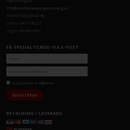
3490 Kvistgård
info@nordiskcampingutrustning.se
Telefon
072-226 62 96
CVR-nr. DK31744237
Org.nr. 502080-8357
FÅ SPESIALTILBUD VIA E-POST
Jag accepterar
villkoren
BETALNING / LEVERANS