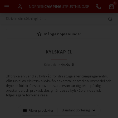
0
Många nöjda kunder
KYLSKÅP EL
Kylartiklar
»
Kylskåp El
Utforska en värld av kylskåp för din stuga eller campingäventyr.
Vårt urval av elektriska kylskåp säkerställer att dina livsmedel och
drycker förblir färska oavsett vart resan tar dig. Med pålitlig
prestanda och praktisk design är dessa kylskåp en idealisk
följeslagare för varje resa.
Filtrer produkter