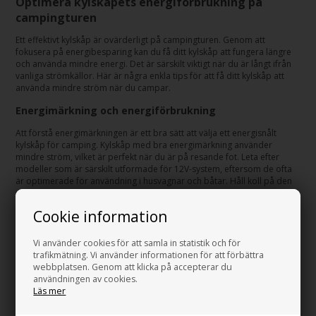
Optimera kylskåpets energiförbrukning på
campingturen
Ett effektivt kylskåp är ovärderligt på campingturen. Genom att
fokusera på energibesparing kan du få ditt kylskåp att fungera längre
och använda mindre energi. Det är särskilt viktigt när du är långt ifrån
vanliga strömkällor. Här är några enkla tips för att få ditt kylskåp att
använda mindre ström när du campar.
Energimärkning och energiförbrukning
Att förstå energimärkningen är ett bra sätt att välja ett energisnålt
kylskåp för camping. Kylskåp med bra energimärkning använder
mindre ström, vilket är perfekt när du är på resande fot. Leta efter
modeller som är särskilt utformade för 12V-system, eftersom de ofta
är optimerade för användning i husvagnar och båtar. Håll koll på den
dagliga energiförbrukningen, som normalt mäts i wattimmar (Wh) eller
amperetimmar (Ah). Ju mindre förbrukning, desto längre räcker ditt
Cookie information
batteri.
Du kan också göra enkla saker för att ytterligare minska
Vi använder cookies för att samla in statistik och för
energiförbrukningen. Fyll kylskåpet väl, eftersom fulla kylskåp behåller
trafikmätning. Vi använder informationen för att förbättra
kylan bättre. Öppna dörren så lite som möjligt för att hålla den kalla
webbplatsen. Genom att klicka på accepterar du
luften inne. Överväg att lägga extra isolering runt kylskåpet när det är
användningen av cookies.
varmt ute. Dessa små åtgärder kan göra stor skillnad och säkerställa
Läs mer
att ditt kylskåp fungerar bra under hela campingturen, även när du är
långt från vanliga strömkällor.