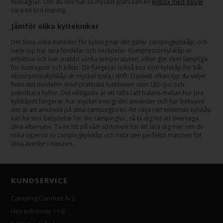
husvagnar. Om du inte har så mycket plats kan en
kylbox med gas/el
vara en bra lösning.
Jämför olika kyltekniker
Det finns olika metoder för kylning när det gäller campingkylskåp, och
varje typ har sina fördelar och nackdelar. Kompressorkylskåp är
effektiva och kan snabbt sänka temperaturen, vilket gör dem lämpliga
för husvagnar och båtar. De fungerar också bra som kylskåp för båt.
Absorptionskylskåp är mycket tysta i drift. Oavsett vilken typ du väljer
finns det modeller med praktiska funktioner som LED-ljus och
justerbara hyllor. Det viktigaste är att hitta rätt balans mellan hur bra
kylskåpet fungerar, hur mycket energi det använder och hur bekvämt
det är att använda på dina campingturer. Att välja rätt elektriskt kylskåp
kan ha stor betydelse för din campingtur, så ta dig tid att överväga
dina alternativ. Ta en titt på vårt sortiment för att lära dig mer om de
olika typerna av campingkylskåp och hitta den perfekta matchen för
dina äventyr i naturen.
KUNDSERVICE
Camping Comfort A/S
Hejreskovvej 11-B