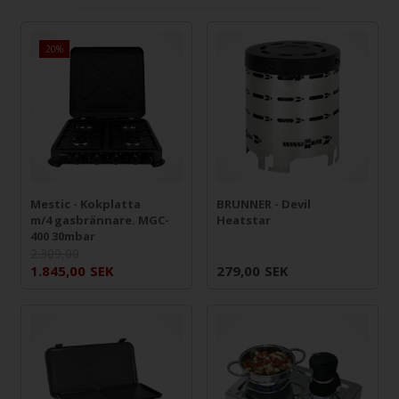
20%
Mestic - Kokplatta
BRUNNER - Devil
m/4 gasbrännare. MGC-
Heatstar
400 30mbar
2.309,00
1.845,00
SEK
279,00
SEK