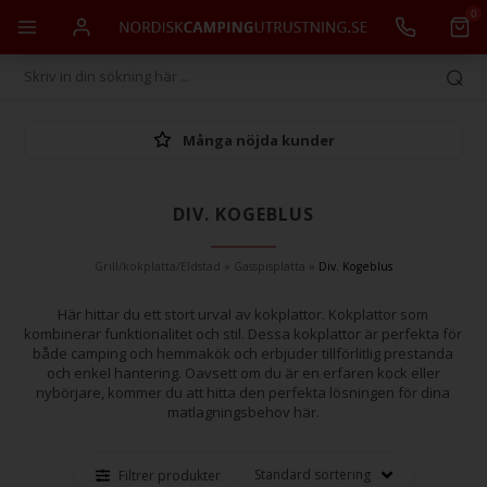
0
Många nöjda kunder
DIV. KOGEBLUS
Grill/kokplatta/Eldstad
»
Gasspisplatta
»
Div. Kogeblus
Här hittar du ett stort urval av kokplattor. Kokplattor som
kombinerar funktionalitet och stil. Dessa kokplattor är perfekta för
både camping och hemmakök och erbjuder tillförlitlig prestanda
och enkel hantering. Oavsett om du är en erfaren kock eller
nybörjare, kommer du att hitta den perfekta lösningen för dina
matlagningsbehov här.
Filtrer produkter