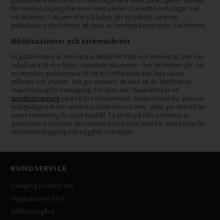
gasbrännare kan du till och med laga flera rätter på en gång – perfekt
för familjecamping eller turer med vänner. Oavsett om du lagar mat
vid stranden, i skogen eller på fjället, ger en pålitlig camping
gasbrännare dig friheten att njuta av hemlagad mat under bar himmel.
Nödsituationer och strömavbrott
En gasbrännare är inte bara praktisk för fritid och semestrar. Den kan
också vara till stor hjälp i oväntade situationer. Om strömmen går, ser
en utomhus gasbrännare till att du fortfarande kan laga varma
måltider och drycker. Det ger sinnesro att veta att du alltid har en
reservlösning för matlagning. För ännu mer flexibilitet kan en
spriritusbrännare
vara ett bra komplement. Gasbrännare för gasol är
mångsidiga och kan användas både ute och inne, vilket gör dem till en
smart investering för varje hushåll. Ta en titt på vårt sortiment av
gasbrännare och hitta den modell som passar bäst för dina behov för
utomhusmatlagning och trygghet i vardagen.
KUNDSERVICE
Camping Comfort A/S
Hejreskovvej 11-B
3490 Kvistgård