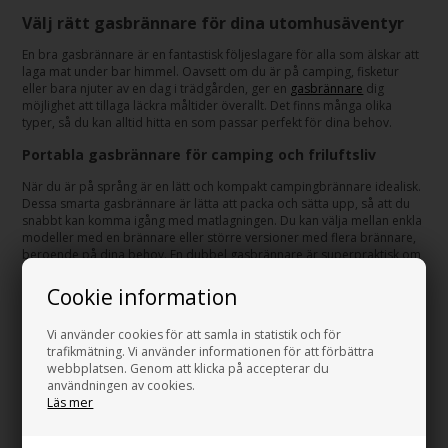
Välj rätt gasbrännare för dina utomhusäventyr
En bra gasbrännare är en fantastisk följeslagare för alla som älskar att
laga mat under bar himmel. Oavsett om du är på camping, fisketur
eller bara njuter av en dag i trädgården, ger en
gasbrännare
dig
möjlighet att tillaga läckra måltider överallt. Det finns många olika
typer, så du kan alltid hitta en som passar perfekt för dina behov.
Portabla gasbrännare för camping och friluftsliv
När du är på språng är en lätt och kompakt campingbrännare idealisk.
Dessa smarta gasbrännare är lätta att packa och sätta upp, så att du
snabbt kan komma igång med matlagningen. Du kan välja mellan enkla
modeller med en brännare eller större versioner med flera brännare,
beroende på dina behov. En dubbel gasbrännare är superpraktisk om
du vill laga flera rätter samtidigt eller laga mat åt en större grupp. De
flesta campingbrännare har justerbara brännare, så du enkelt kan
Cookie information
styra värmen och få maten tillagad precis som du vill ha den.
Vi använder cookies för att samla in statistik och för
Inomhus gasbrännare för hemmet
trafikmätning. Vi använder informationen för att förbättra
webbplatsen. Genom att klicka på accepterar du
Gasbrännare är inte bara för utomhusbruk. De kan också vara riktigt
användningen av cookies.
praktiska inomhus, speciellt om strömmen går, eller om du bara vill ha
Läs mer
en extra platta. Men kom alltid ihåg att välja en gasbrännare som är
godkänd för inomhusbruk och se till att ha bra ventilation. Säkerhet är
nämligen jätteviktigt när du använder gas inomhus. Med rätt