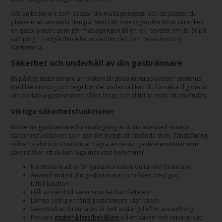
Välj en brännare som passar din matlagningsstil och de platser du
planerar att använda den på. Med rätt överväganden hittar du enkelt
en gasbrännare som gör matlagningen till en lek, oavsett om du är på
camping, i trädgården eller använder den som reservlösning
därhemma.
Säkerhet och underhåll av din gasbrännare
En pålitlig gasbrännare är nyckeln till goda matupplevelser utomhus.
Med lite omsorg och regelbundet underhåll kan du försäkra dig om att
din portabla gasbrännare håller länge och alltid är redo att användas.
Viktiga säkerhetsfunktioner
Moderna gasbrännare för matlagning är utrustade med smarta
säkerhetsfunktioner som gör det tryggt att använda dem. Tändsäkring
och en stabil konstruktion är några av de viktigaste elementen som
säkerställer att du kan laga mat utan bekymmer.
Kontrollera alltid för gasläckor innan du tänder brännaren
Använd endast din gasbrännare i områden med god
luftcirkulation
Håll avstånd till saker som lätt kan fatta eld
Lämna aldrig en tänd gasbrännare utan tillsyn
Säkerställ att brännaren är helt avstängd efter användning
Förvara
gasbehållare/behållare
på ett säkert och separat sätt