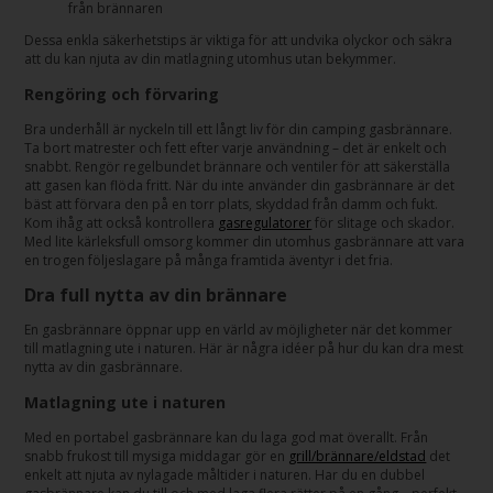
från brännaren
Dessa enkla säkerhetstips är viktiga för att undvika olyckor och säkra
att du kan njuta av din matlagning utomhus utan bekymmer.
Rengöring och förvaring
Bra underhåll är nyckeln till ett långt liv för din camping gasbrännare.
Ta bort matrester och fett efter varje användning – det är enkelt och
snabbt. Rengör regelbundet brännare och ventiler för att säkerställa
att gasen kan flöda fritt. När du inte använder din gasbrännare är det
bäst att förvara den på en torr plats, skyddad från damm och fukt.
Kom ihåg att också kontrollera
gasregulatorer
för slitage och skador.
Med lite kärleksfull omsorg kommer din utomhus gasbrännare att vara
en trogen följeslagare på många framtida äventyr i det fria.
Dra full nytta av din brännare
En gasbrännare öppnar upp en värld av möjligheter när det kommer
till matlagning ute i naturen. Här är några idéer på hur du kan dra mest
nytta av din gasbrännare.
Matlagning ute i naturen
Med en portabel gasbrännare kan du laga god mat överallt. Från
snabb frukost till mysiga middagar gör en
grill/brännare/eldstad
det
enkelt att njuta av nylagade måltider i naturen. Har du en dubbel