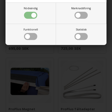
Nödvändig
Marknadsföring
Funktionell
Statistisk
REIMO Tältadapter
OUTWELL
med dragkedja, 400 cm
Magnetadapter
695,00
SEK
725,00
SEK
ProPlus Magnet
ProPlus Tältadapter