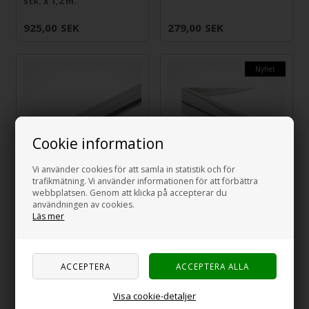
stk. x 1,2 m.
925,00
SEK
279,00
SEK
Nyhet
Cookie information
Vi använder cookies för att samla in statistik och för
trafikmätning. Vi använder informationen för att förbättra
webbplatsen. Genom att klicka på accepterar du
PROPLUS 9 mm
REIMO Tältadapter
användningen av cookies.
tältskena, längd 1,2 m.
med dragkedja, 300 cm
Läs mer
279,00
SEK
615,00
SEK
Nyhet
Visa cookie-detaljer