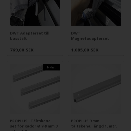
DWT Adapterset till
DWT
busstält
Magnetadapterset
769,00
SEK
1.085,00
SEK
Nyhet
PROPLUS - Tältskena
PROPLUS 9 mm
set för Kador Ø 7-9 mm 3
tältskena, längd 1, mtr.