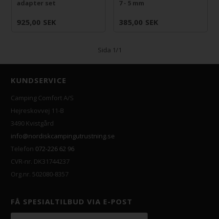
adapter set
7 - 5 mm
925,00
SEK
385,00
SEK
Sida 1/1
KUNDSERVICE
Camping Comfort A/S
Hejreskovvej 11-B
3490 Kvistgård
info@nordiskcampingutrustning.se
Telefon
072-226 62 96
CVR-nr. DK31744237
Org.nr. 502080-8357
FÅ SPESIALTILBUD VIA E-POST