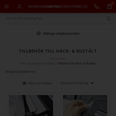
0
Många nöjda kunder
TILLBEHÖR TILL HÄCK- & BUSTÄLT
Tält
»
Busskydd & Hökttält
»
Tillbehör till Häck- & Bustält
Magnetadapterset,
Filtrer produkter