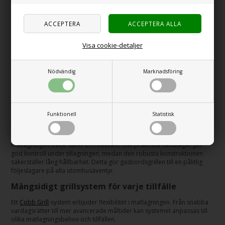
särskilt i deras mångsidiga grillsystem, som kombinerar rörligheten
hos en bordsgrill med effektiviteten hos en traditionell gasgrill. Dessa
system är speciellt utvecklade för att erbjuda frihet i matlagningen,
oavsett om det är på campingplatsen eller under bar himmel.
Visa cookie-detaljer
Laga autentiska asiatiska rätter utomhus
En gasgrillwok ger möjlighet att utforska ett överflöd av asiatiska
smaknyanser utomhus. Konstruktionen i rostfritt stål säkerställer
Nödvändig
Marknadsföring
optimal värmefördelning, vilket är avgörande för att bevara
grönsakernas krispighet och köttets saftighet. Med rätt temperatur kan
man snabbsteka på äkta asiatiskt vis, där råvarornas naturliga smak
och textur kommer till sin rätt.
Funktionell
Statistisk
Säker matlagning under bar himmel
Valet av material i rostfritt stål och den ergonomiska designen gör
matlagningen både säker och bekväm. Det praktiska handtaget ger
god kontroll under tillagningen, medan den robusta konstruktionen
säkerställer lång hållbarhet. Detta gör gasbordsgrillen till en pålitlig
följeslagare på alla utomhusäventyr.
Mångsidigt grillsystem för varje tillfälle
Ett
Cobb Grill
-system erbjuder flexibilitet i matlagningen. Från snabba
vardagsrätter till mer avancerade måltider kan systemet anpassas till
olika matlagningsbehov och tillfällen.