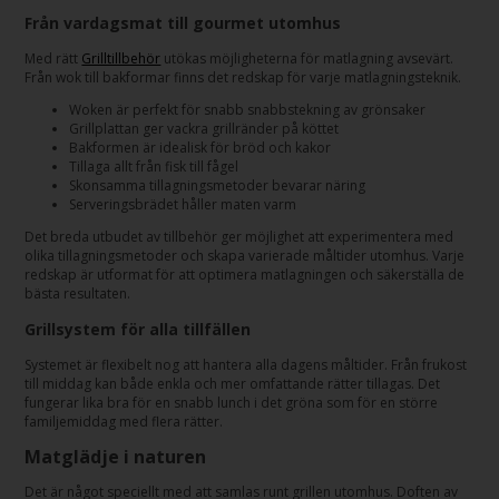
Från vardagsmat till gourmet utomhus
Med rätt
Grilltillbehör
utökas möjligheterna för matlagning avsevärt.
Från wok till bakformar finns det redskap för varje matlagningsteknik.
Woken är perfekt för snabb snabbstekning av grönsaker
Grillplattan ger vackra grillränder på köttet
Bakformen är idealisk för bröd och kakor
Tillaga allt från fisk till fågel
Skonsamma tillagningsmetoder bevarar näring
Serveringsbrädet håller maten varm
Det breda utbudet av tillbehör ger möjlighet att experimentera med
olika tillagningsmetoder och skapa varierade måltider utomhus. Varje
redskap är utformat för att optimera matlagningen och säkerställa de
bästa resultaten.
Grillsystem för alla tillfällen
Systemet är flexibelt nog att hantera alla dagens måltider. Från frukost
till middag kan både enkla och mer omfattande rätter tillagas. Det
fungerar lika bra för en snabb lunch i det gröna som för en större
familjemiddag med flera rätter.
Matglädje i naturen
Det är något speciellt med att samlas runt grillen utomhus. Doften av