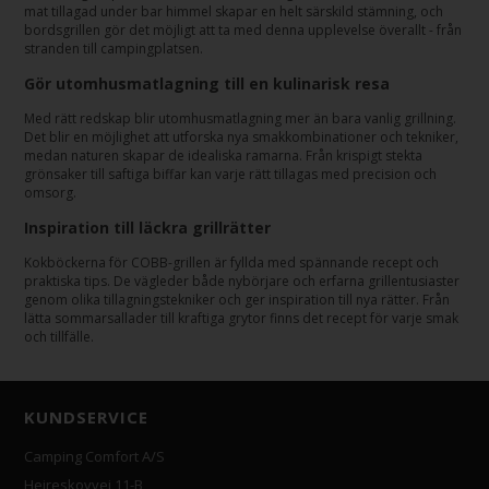
mat tillagad under bar himmel skapar en helt särskild stämning, och
bordsgrillen gör det möjligt att ta med denna upplevelse överallt - från
stranden till campingplatsen.
Gör utomhusmatlagning till en kulinarisk resa
Med rätt redskap blir utomhusmatlagning mer än bara vanlig grillning.
Det blir en möjlighet att utforska nya smakkombinationer och tekniker,
medan naturen skapar de idealiska ramarna. Från krispigt stekta
grönsaker till saftiga biffar kan varje rätt tillagas med precision och
omsorg.
Inspiration till läckra grillrätter
Kokböckerna för COBB-grillen är fyllda med spännande recept och
praktiska tips. De vägleder både nybörjare och erfarna grillentusiaster
genom olika tillagningstekniker och ger inspiration till nya rätter. Från
lätta sommarsallader till kraftiga grytor finns det recept för varje smak
och tillfälle.
KUNDSERVICE
Camping Comfort A/S
Hejreskovvej 11-B