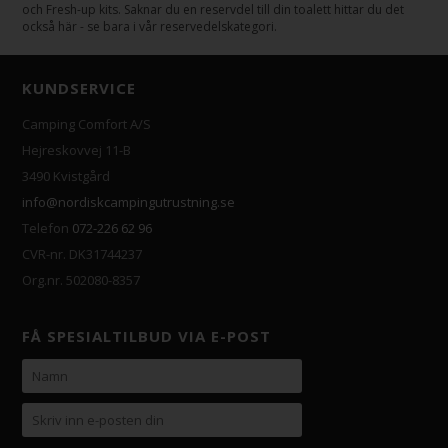
och Fresh-up kits. Saknar du en reservdel till din toalett hittar du det
också här - se bara i vår reservedelskategori.
KUNDSERVICE
Camping Comfort A/S
Hejreskovvej 11-B
3490 Kvistgård
info@nordiskcampingutrustning.se
Telefon
072-226 62 96
CVR-nr. DK31744237
Org.nr. 502080-8357
FÅ SPESIALTILBUD VIA E-POST