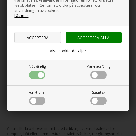
trafikmätning. Vi använder informationen för att förbättra
webbplatsen. Genom att klicka på accepterar du
användningen av cookies.
Läs mer
Toalettvätskor & Papper
Toalett, Reservdelar
Visa cookie-detaljer
Nödvändig
Marknadsföring
Funktionell
Statistisk
Div. Toalettartiklar
Vi har allt du behöver inom toalettartiklar, det vara toaletter för
camping, båt eller sommarstuga, toalettsvätskor, rengöringsartiklar