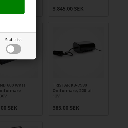
,00
SEK
3.845,00
SEK
Statistisk
ND 600 Watt,
TRISTAR KB-7980
omformare
Omformare, 220 till
230V
12V
,00
SEK
385,00
SEK