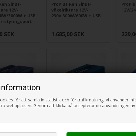
Ren Sinus-
ProPlus Ren Sinus-
ProPlu
tare 12V-
växelriktare 12V-
12V/2
00W/3000W + USB
230V 300W/600W + USB
järrstyringsport
0
SEK
1.685,00
SEK
229,0
information
ookies för att samla in statistik och för trafikmätning. Vi använder i
ttra webbplatsen. Genom att klicka på accepterar du användningen av
arbest
REIMO Carbest
REIMO
 12/230 Volt
Inverter 12/230V 200
Invert
tt
w med USB anslutning.
12/230
med US