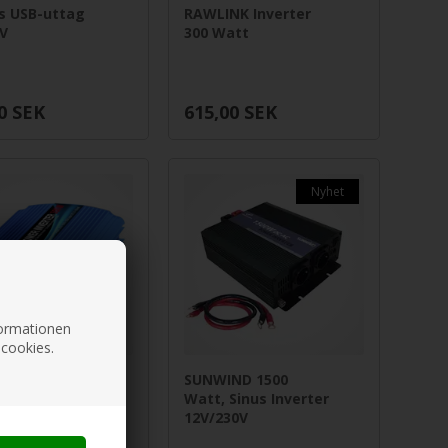
s USB-uttag
RAWLINK Inverter
4V
300 Watt
0
SEK
615,00
SEK
Nyhet
nformationen
 cookies.
 Carbest
SUNWIND 1500
er MS 600U
Watt, Sinus Inverter
 Volt 600 watt
12V/230V
B anslutning.