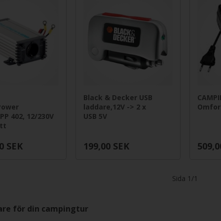
Black & Decker USB
CAMPI
Power
laddare,12V -> 2 x
Omfor
 PP 402, 12/230V
USB 5V
tt
0
SEK
199,00
SEK
509,0
Sida 1/1
re för din campingtur