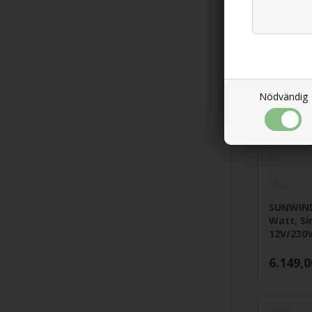
2.155,0
Nödvändig
SUNWIND
Watt, Si
12V/230
6.149,0