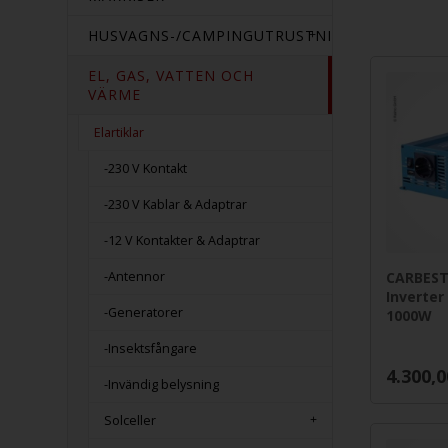
HUSVAGNS-/CAMPINGUTRUSTNING
EL, GAS, VATTEN OCH
VÄRME
Elartiklar
-230 V Kontakt
-230 V Kablar & Adaptrar
-12 V Kontakter & Adaptrar
-Antennor
CARBEST
Inverter
-Generatorer
1000W
-Insektsfångare
4.300,0
-Invändig belysning
Solceller