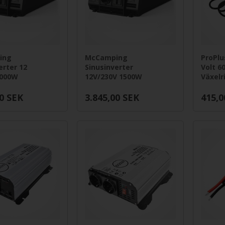
ing
McCamping
ProPlu
erter 12
Sinusinverter
Volt 6
2000W
12V/230V 1500W
Växelr
0
SEK
3.845,00
SEK
415,0