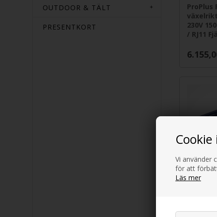
ProPlus 
OUTDOOR & TÄLT
växelrik
230V 15
PRESENTKORT
/ RJ11 F
6.155,0
Cookie 
Vi använder c
för att förbä
Läs mer
REIMO C
Inverter
1000 wa