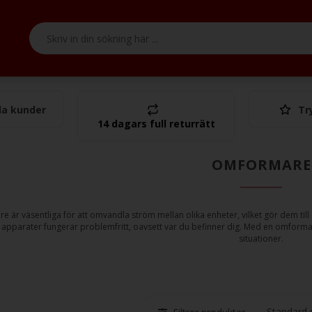
a kunder
Tr
Tota
14 dagars full returrätt
OMFORMARE
 är väsentliga för att omvandla ström mellan olika enheter, vilket gör dem till e
 apparater fungerar problemfritt, oavsett var du befinner dig. Med en omformare ä
situationer.