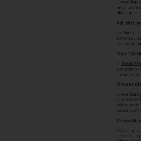
Omvandlare är
omvandlare ka
dina apparate
Välj rätt 
Det finns olik
12V om du beh
ska på campi
Från 12V ti
En
12V till 2
12V-system i 
använder omva
Omvandla
Omvandlare gö
En 12V till 23
många av de s
passar bäst f
Ström till
Med en omvand
elektriska ap