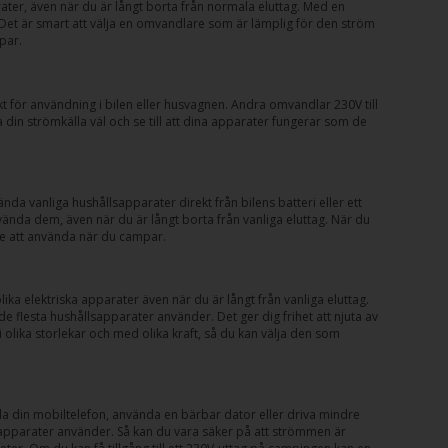
ater, även när du är långt borta från normala eluttag. Med en
Det är smart att välja en omvandlare som är lämplig för den ström
par.
skt för användning i bilen eller husvagnen. Andra omvandlar 230V till
in strömkälla väl och se till att dina apparater fungerar som de
da vanliga hushållsapparater direkt från bilens batteri eller ett
nda dem, även när du är långt borta från vanliga eluttag. När du
e att använda när du campar.
a elektriska apparater även när du är långt från vanliga eluttag.
de flesta hushållsapparater använder. Det ger dig frihet att njuta av
olika storlekar och med olika kraft, så du kan välja den som
 din mobiltelefon, använda en bärbar dator eller driva mindre
n apparater använder. Så kan du vara säker på att strömmen är