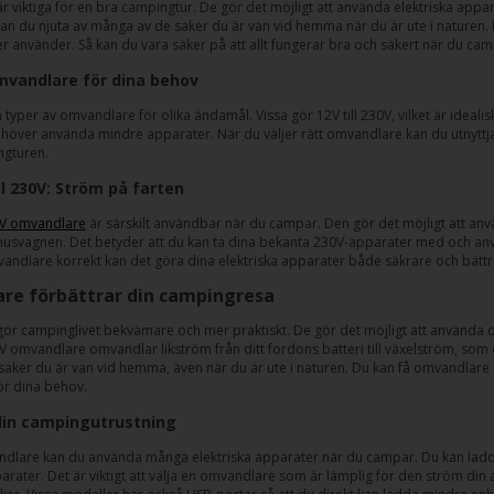
 viktiga för en bra campingtur. De gör det möjligt att använda elektriska appar
n du njuta av många av de saker du är van vid hemma när du är ute i naturen. 
r använder. Så kan du vara säker på att allt fungerar bra och säkert när du cam
omvandlare för dina behov
a typer av omvandlare för olika ändamål. Vissa gör 12V till 230V, vilket är ideali
över använda mindre apparater. När du väljer rätt omvandlare kan du utnyttja d
ngturen.
ll 230V: Ström på farten
30V omvandlare
är särskilt användbar när du campar. Den gör det möjligt att använ
husvagnen. Det betyder att du kan ta dina bekanta 230V-apparater med och anvä
ndlare korrekt kan det göra dina elektriska apparater både säkrare och bättr
re förbättrar din campingresa
r campinglivet bekvämare och mer praktiskt. De gör det möjligt att använda olik
0V omvandlare omvandlar likström från ditt fordons batteri till växelström, som 
aker du är van vid hemma, även när du är ute i naturen. Du kan få omvandlare i 
ör dina behov.
 din campingutrustning
lare kan du använda många elektriska apparater när du campar. Du kan ladda
parater. Det är viktigt att välja en omvandlare som är lämplig för den ström di