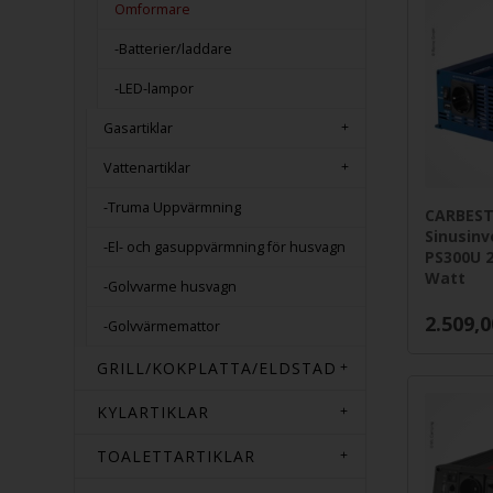
Omformare
-Batterier/laddare
-LED-lampor
Gasartiklar
Vattenartiklar
-Truma Uppvärmning
CARBES
Sinusinv
-El- och gasuppvärmning för husvagn
PS300U 2
Watt
-Golvvarme husvagn
2.509,0
-Golvvärmemattor
GRILL/KOKPLATTA/ELDSTAD
KYLARTIKLAR
TOALETTARTIKLAR