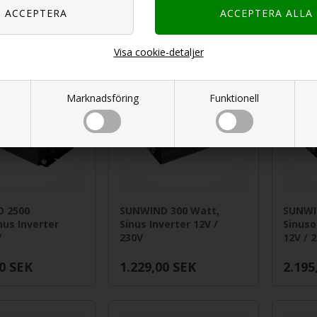
0
SEK
615,00
SEK
1.029
Visa cookie-detaljer
Nyhet
Marknadsföring
Funktionell
 2500
SUNWIND 300 Watt,
SUNWI
nus Inverter
Sinus Inverter 12V /
Sinus
V
230V
12V / 
0
SEK
1.229,00
SEK
2.195