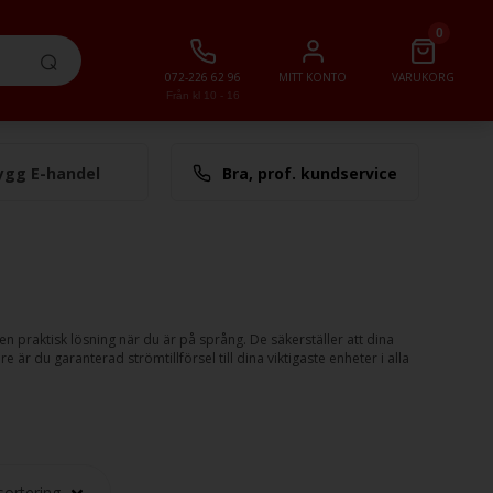
0
072-226 62 96
MITT KONTO
VARUKORG
Från kl 10 - 16
ygg E-handel
Bra, prof. kundservice
lt
0,00 SEK
n praktisk lösning när du är på språng. De säkerställer att dina
r du garanterad strömtillförsel till dina viktigaste enheter i alla