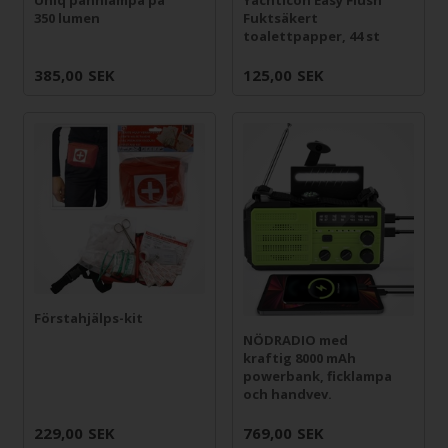
350 lumen
Fuktsäkert
toalettpapper, 44 st
385,00
SEK
125,00
SEK
Förstahjälps-kit
NÖDRADIO med
kraftig 8000 mAh
powerbank, ficklampa
och handvev.
229,00
SEK
769,00
SEK