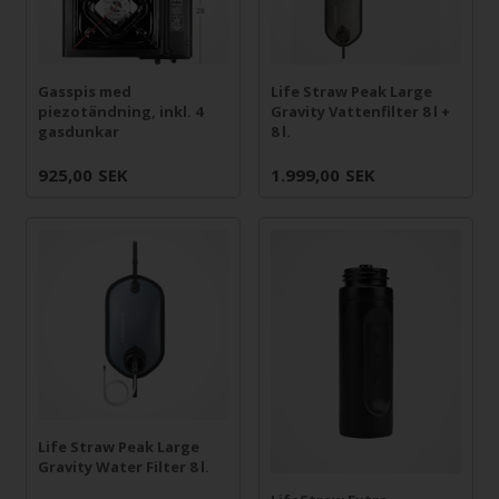
Gasspis med
Life Straw Peak Large
piezotändning, inkl. 4
Gravity Vattenfilter 8 l +
gasdunkar
8 l.
925,00
SEK
1.999,00
SEK
Life Straw Peak Large
Gravity Water Filter 8 l.