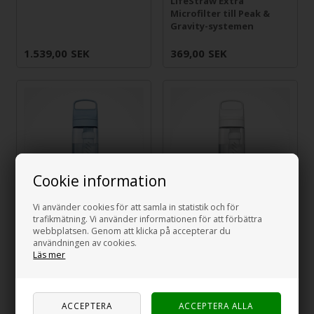
LifeStraw Extra
Microfilter till Peak &
Gravity-systemen
1.539,00
SEK
369,00
SEK
Cookie information
Vi använder cookies för att samla in statistik och för
trafikmätning. Vi använder informationen för att förbättra
LifeStraw Go 2.0
LifeStraw Go 2.0
webbplatsen. Genom att klicka på accepterar du
vattenfilterflaska -
vattenfilterflaska - klar
användningen av cookies.
Icelantic Blue
Läs mer
695,00
SEK
695,00
SEK