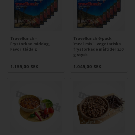
Travellunch -
Travellunch 6-pack
Frystorkad middag,
'meal-mix' - vegetariska
Favoritlåda 2
frystorkade måltider 250
g styck
1.155,00
SEK
1.045,00
SEK