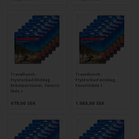
Travellunch -
Travellunch -
Frystorkad Middag
Frystorkad middag,
Enkelportioner, Favorit
Favoritlåda 1
låda 2
679,00
SEK
1.065,00
SEK