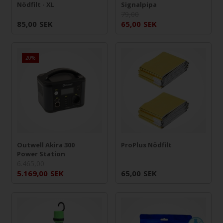
Nödfilt - XL
Signalpipa
79,00
85,00
SEK
65,00
SEK
20%
Outwell Akira 300
ProPlus Nödfilt
Power Station
6.465,00
5.169,00
SEK
65,00
SEK