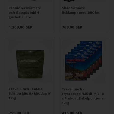
Rsonic Gasvärmare
Shadowhawk
och Gasspis inkl 4
ficklampa med 2000 lm.
gasbehållare
1.309,00
SEK
769,00
SEK
Travellunch - CAMO
Travellunch -
Edition Mix 6 x Middag A'
Frystorkad "Müsli-Mix" 6
125g
x Frukost Enkelportioner
125g
755,00
SEK
415,00
SEK