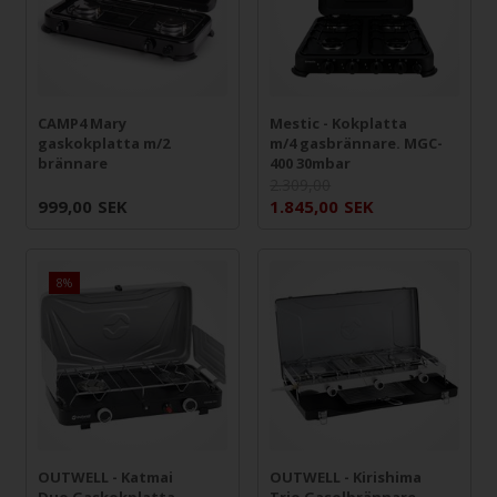
CAMP4 Mary
Mestic - Kokplatta
gaskokplatta m/2
m/4 gasbrännare. MGC-
brännare
400 30mbar
2.309,00
999,00
SEK
1.845,00
SEK
8%
OUTWELL - Katmai
OUTWELL - Kirishima
Duo Gaskokplatta
Trio Gasolbrännare