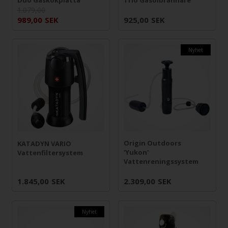
1.079,00
989,00
SEK
925,00
SEK
Nyhet
Origin Outdoors
KATADYN VARIO
'Yukon'
Vattenfiltersystem
Vattenreningssystem
1.845,00
SEK
2.309,00
SEK
Nyhet