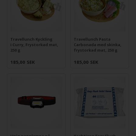
Travellunch Kyckling
Travellunch Pasta
i Curry, Frystorkad mat,
Carbonada med skinka,
250 g
frystorkad mat, 250 g
185,00
SEK
185,00
SEK
Uniq pannlampa på
Yachticon Easy Flush