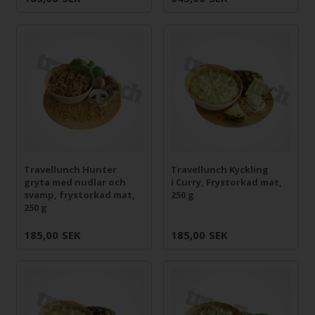
Travellunch Hunter
Travellunch Kyckling
gryta med nudlar och
i Curry, Frystorkad mat,
svamp, frystorkad mat,
250 g
250 g
185,00
SEK
185,00
SEK