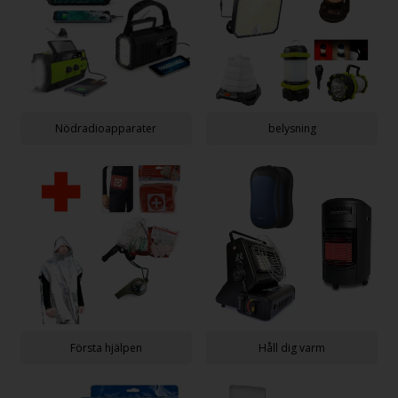
Nödradioapparater
belysning
Första hjälpen
Håll dig varm