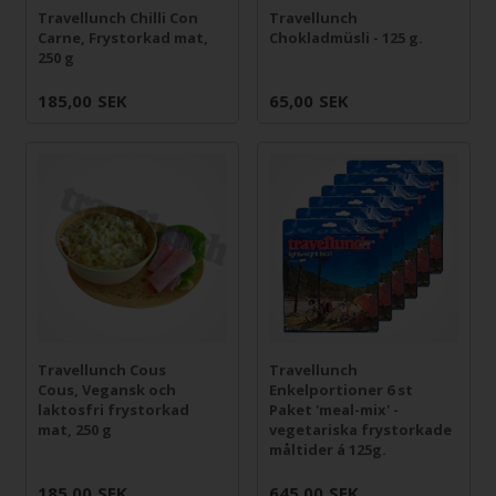
Travellunch Chilli Con
Travellunch
Carne, Frystorkad mat,
Chokladmüsli - 125 g.
250 g
185,00
SEK
65,00
SEK
Travellunch Cous
Travellunch
Cous, Vegansk och
Enkelportioner 6 st
laktosfri frystorkad
Paket 'meal-mix' -
mat, 250 g
vegetariska frystorkade
måltider á 125g.
185,00
SEK
645,00
SEK