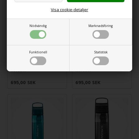
Visa cookie-detaljer
Nödvändig
Marknadsföring
Funktionell
Statistisk
LifeStraw Go 2.0
LifeStraw Go 2.0
vattenfilterflaska -
vattenfilterflaska -
körsbär
körsbär
695,00
SEK
695,00
SEK