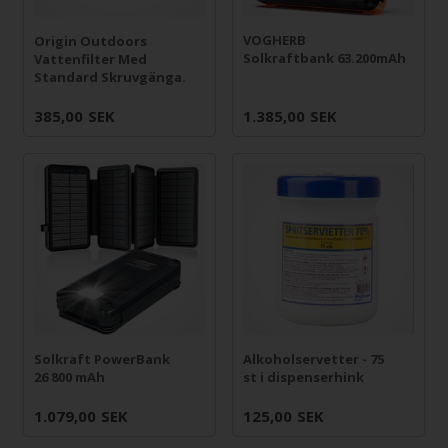
VOGHERB
Origin Outdoors
Solkraftbank 63.200mAh
Vattenfilter Med
Standard Skruvgänga.
385,00
SEK
1.385,00
SEK
Solkraft PowerBank
Alkoholservetter - 75
26 800 mAh
st i dispenserhink
1.079,00
SEK
125,00
SEK