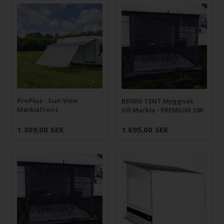
ProPlus - Sun View
REIMO TENT Myggnät
Markisfront
till Markis - PREMIUM 240
1.309,00
SEK
1.695,00
SEK