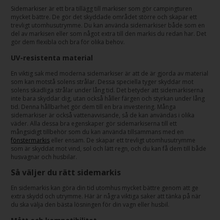
Sidemarkiser är ett bra tillägg till markiser som gör campingturen
mycket bättre. De gör det skyddade området större och skapar ett
trevligt utomhusutrymme. Du kan använda sidemarkiser både som en
del av markisen eller som något extra till den markis du redan har. Det
gör dem flexibla och bra för olika behov.
UV-resistenta material
En viktig sak med moderna sidemarkiser är att de är gjorda av material
som kan motstå solens strålar. Dessa speciella tyger skyddar mot
solens skadliga strålar under lång tid. Det betyder att sidemarkiserna
inte bara skyddar dig, utan också håller färgen och styrkan under lång
tid. Denna hållbarhet gör dem till en bra investering. Många
sidemarkiser är också vattenavvisande, så de kan användas i olika
väder. Alla dessa bra egenskaper gör sidemarkiserna till ett
mångsidigt tillbehör som du kan använda tillsammans med en
fönstermarkis
eller ensam. De skapar ett trevligt utomhusutrymme
som är skyddat mot vind, sol och lätt regn, och du kan få dem till både
husvagnar och husbilar.
Så väljer du rätt sidemarkis
En sidemarkis kan göra din tid utomhus mycket bättre genom att ge
extra skydd och utrymme. Här är några viktiga saker att tänka på när
du ska välja den bästa lösningen för din vagn eller husbil.