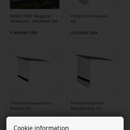
REIMO TENT Myggnät
THULE Rain Blocker
till Markis - PREMIUM 300
G2
1.999,00
SEK
3.539,00
SEK
THULE Sidopanel Sun
THULE Sidopanel
Blocker G2
View Blocker G2
3.615,00
SEK
3.079,00
SEK
Cookie information