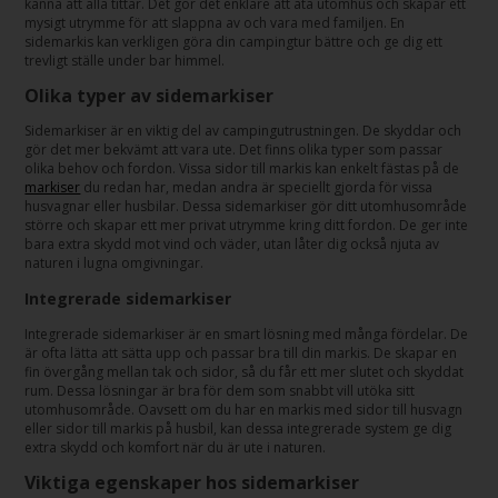
känna att alla tittar. Det gör det enklare att äta utomhus och skapar ett
mysigt utrymme för att slappna av och vara med familjen. En
sidemarkis kan verkligen göra din campingtur bättre och ge dig ett
trevligt ställe under bar himmel.
Olika typer av sidemarkiser
Sidemarkiser är en viktig del av campingutrustningen. De skyddar och
gör det mer bekvämt att vara ute. Det finns olika typer som passar
olika behov och fordon. Vissa sidor till markis kan enkelt fästas på de
markiser
du redan har, medan andra är speciellt gjorda för vissa
husvagnar eller husbilar. Dessa sidemarkiser gör ditt utomhusområde
större och skapar ett mer privat utrymme kring ditt fordon. De ger inte
bara extra skydd mot vind och väder, utan låter dig också njuta av
naturen i lugna omgivningar.
Integrerade sidemarkiser
Integrerade sidemarkiser är en smart lösning med många fördelar. De
är ofta lätta att sätta upp och passar bra till din markis. De skapar en
fin övergång mellan tak och sidor, så du får ett mer slutet och skyddat
rum. Dessa lösningar är bra för dem som snabbt vill utöka sitt
utomhusområde. Oavsett om du har en markis med sidor till husvagn
eller sidor till markis på husbil, kan dessa integrerade system ge dig
extra skydd och komfort när du är ute i naturen.
Viktiga egenskaper hos sidemarkiser