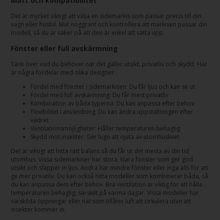
Mått och kompatibilitet
Det är mycket viktigt att välja en sidemarkis som passar precis till din
vagn eller husbil. Mät noggrant och kontrollera att markisen passar din
modell, så du är säker på att den är enkel att sätta upp.
Fönster eller full avskärmning
Tänk över vad du behöver när det gäller utsikt, privatliv och skydd. Här
är några fördelar med olika designer:
Fördel med fönster i sidemarkisen: Du får ljus och kan se ut
Fördel med full avskärmning: Du får mest privatliv
Kombination av båda typerna: Du kan anpassa efter behov
Flexibilitet i användning: Du kan ändra uppställningen efter
vädret
Ventilationsmöjligheter: Håller temperaturen behaglig
Skydd mot insekter: Ger lugn att njuta av utomhuslivet
Det är viktigt att hitta rätt balans så du får ut det mesta av din tid
utomhus. Vissa sidemarkiser har stora, klara fönster som ger god
utsikt och släpper in ljus. Andra har mindre fönster eller inga alls för att
ge mer privatliv. Du kan också hitta modeller som kombinerar båda, så
du kan anpassa dem efter behov. Bra ventilation är viktig för att hålla
temperaturen behaglig, särskilt på varma dagar. Vissa modeller har
särskilda öppningar eller nät som tillåter luft att cirkulera utan att
insekter kommer in.