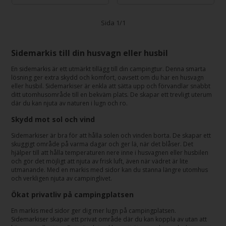
Sida 1/1
Sidemarkis till din husvagn eller husbil
En sidemarkis är ett utmärkt tillägg till din campingtur. Denna smarta
lösning ger extra skydd och komfort, oavsett om du har en husvagn
eller husbil. Sidemarkiser är enkla att sätta upp och förvandlar snabbt
ditt utomhusområde till en bekväm plats. De skapar ett trevligt uterum
där du kan njuta av naturen i lugn och ro.
Skydd mot sol och vind
Sidemarkiser är bra för att hålla solen och vinden borta. De skapar ett
skuggigt område på varma dagar och ger lä, när det blåser. Det
hjälper till att hålla temperaturen nere inne i husvagnen eller husbilen
och gör det möjligt att njuta av frisk luft, även när vädret är lite
utmanande. Med en markis med sidor kan du stanna längre utomhus
och verkligen njuta av campinglivet.
Ökat privatliv på campingplatsen
En markis med sidor ger dig mer lugn på campingplatsen.
Sidemarkiser skapar ett privat område där du kan koppla av utan att