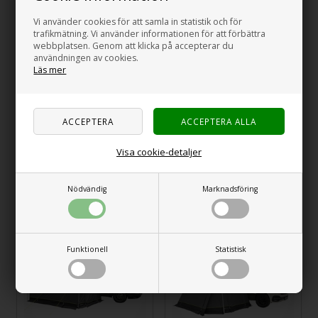
Vi använder cookies för att samla in statistik och för
trafikmätning. Vi använder informationen för att förbättra
webbplatsen. Genom att klicka på accepterar du
användningen av cookies.
Läs mer
THULE Sun Blocker
THULE View Blocker
Visa cookie-detaljer
G2
G2
1.665,00
SEK
1.785,00
SEK
Nödvändig
Marknadsföring
Nyhet
Nyhet
15%
15%
Funktionell
Statistisk