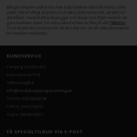
Många campare undrar hur man bäst hanterar sidor till markis i olika
väder. Det är viktigt att justera och säkra sidorna korrekt, särskilt när
det blåser. Använd alltid de pluggar och stavar som följer med för att
göra markisen stabil. För extra säkerhet kan du titta på vårt
Tillbehör
.
Ta en titt på vårt sortiment för att lära dig mer om de olika alternativen
för markiser med sidor.
KUNDSERVICE
Camping Comfort A/S
Hejreskovvej 11-B
3490 Kvistgård
info@nordiskcampingutrustning.se
Telefon
072-226 62 96
CVR-nr. DK31744237
Org.nr. 502080-8357
FÅ SPESIALTILBUD VIA E-POST