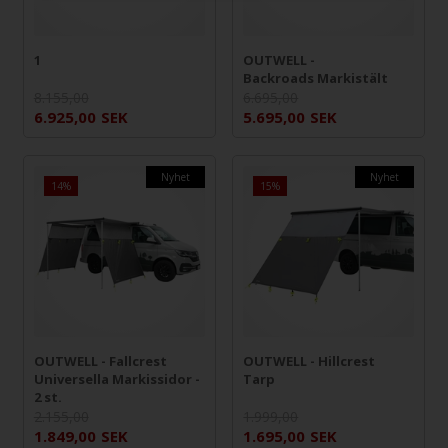
1
OUTWELL -
Backroads Markistält
8.155,00
6.695,00
6.925,00
SEK
5.695,00
SEK
Nyhet
Nyhet
14%
15%
OUTWELL - Fallcrest
OUTWELL - Hillcrest
Universella Markissidor -
Tarp
2 st.
2.155,00
1.999,00
1.849,00
SEK
1.695,00
SEK