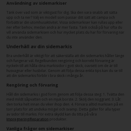
Användning av sidemarkiser
Tänk över vad som är viktigast för dig. Ska den vara snabb att sätta
upp och ta ner? Välj en modell som passar ditt sätt att campa och
förbättrar din utomhusaktivitet. Vissa sidemarkiser kan rullas upp eller
ner efter behov, medan andra är mer fasta. Tänk också på hur ofta du
vill använda sidemarkisen och hur mycket plats du har för förvaring när
du inte använder den.
Underhåll av din sidemarkis
Bra underhåll är viktigt för att säkerställa att din sidemarkis håller länge
och fungerar väl. Regelbunden rengöring och korrekt förvaring är
nyckeln till att hålla dina markisidor i gott skick, oavsett om de är till
husvagnar eller husbilar. Genom att följa dessa enkla tips kan du se till
att din sidemarkis förblir i bra skick i många år.
Rengöring och förvaring
Håll din sidemarkis i god form genom att följa dessa steg: 1. Tvätta den
med mildt såpvatten och en mjuk borste. 2. Skölj den noggrant. 3. Låt
den torka helt innan du viker ihop den. 4. Förvara alltid markisen på en
torr plats för att undvika mögel och svamp. Detta gäller för alla typer
av sidor till markis. För extra skydd kan du titta på våra
Impregnering/Reparation
produkter.
Vanliga frågor om sidemarkiser