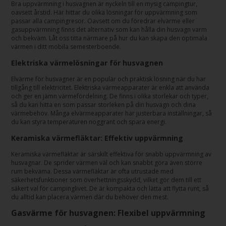
Bra uppvärmning i husvagnen är nyckeln till en mysig campingtur,
oavsett årstid. Här hittar du olika lösningar för uppvärmning som
passar alla campingresor. Oavsett om du föredrar elvärme eller
gasuppvärmning finns det alternativ som kan hålla din husvagn varm
och bekväm. Låt oss titta närmare på hur du kan skapa den optimala
värmen i ditt mobila semesterboende.
Elektriska värmelösningar för husvagnen
Elvärme för husvagner är en populär och praktisk lösning när du har
tillgång till elektricitet. Elektriska värmeapparater är enkla att använda
och ger en jämn värmefördelning. De finns i olika storlekar och typer,
så du kan hitta en som passar storleken på din husvagn och dina
värmebehov. Många elvärmeapparater har justerbara inställningar, så
du kan styra temperaturen noggrant och spara energi.
Keramiska värmefläktar: Effektiv uppvärmning
Keramiska värmefläktar är särskilt effektiva för snabb uppvärmning av
husvagnar. De sprider värmen väl och kan snabbt göra även större
rum bekväma. Dessa värmefläktar är ofta utrustade med
säkerhetsfunktioner som överhettningsskydd, vilket gör dem till ett
säkert val för campinglivet. De är kompakta och lätta att flytta runt, så
du alltid kan placera värmen där du behöver den mest.
Gasvärme för husvagnen: Flexibel uppvärmning