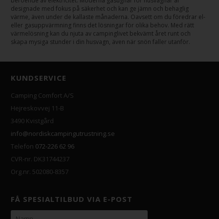
beroende av elektricitet. Moderna gasugnar för husvagnar är
designade med fokus på säkerhet och kan ge jämn och behaglig
värme, även under de kallaste månaderna. Oavsett om du föredrar el-
eller gasuppvärmning finns det lösningar för olika behov. Med rätt
värmelösning kan du njuta av campinglivet bekvämt året runt och
skapa mysiga stunder i din husvagn, även när snön faller utanför.
KUNDSERVICE
Camping Comfort A/S
Hejreskovvej 11-B
3490 Kvistgård
info@nordiskcampingutrustning.se
Telefon
072-226 62 96
CVR-nr. DK31744237
Org.nr. 502080-8357
FÅ SPESIALTILBUD VIA E-POST