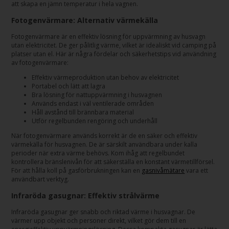
att skapa en jämn temperatur i hela vagnen.
Fotogenvärmare: Alternativ värmekälla
Fotogenvärmare är en effektiv lösning för uppvärmning av husvagn
utan elektricitet. De ger pålitlig värme, vilket är idealiskt vid camping på
platser utan el. Här är några fördelar och säkerhetstips vid användning
av fotogenvärmare:
Effektiv värmeproduktion utan behov av elektricitet
Portabel och lätt att lagra
Bra lösning för nattuppvärmning i husvagnen
Används endast i väl ventilerade områden
Håll avstånd till brännbara material
Utför regelbunden rengöring och underhåll
När fotogenvärmare används korrekt är de en säker och effektiv
värmekälla för husvagnen. De är särskilt användbara under kalla
perioder när extra värme behövs. Kom ihåg att regelbundet
kontrollera bränslenivån för att säkerställa en konstant värmetillförsel.
För att hålla koll på gasförbrukningen kan en
gasnivåmätare
vara ett
användbart verktyg.
Infraröda gasugnar: Effektiv strålvärme
Infraröda gasugnar ger snabb och riktad värme i husvagnar. De
värmer upp objekt och personer direkt, vilket gör dem till en