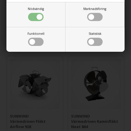
Nödvändig
Marknadsföring
SUNWIND
SUNWIND
Värmedriven Fläkt
Värmedriven Fläkt
Airflow 908
Airflow 909
Funktionell
Statistisk
1.079,00
SEK
999,00
SEK
SUNWIND
SUNWIND
Värmedriven Fläkt
Värmedriven Kaminfläkt
Airflow 928
Neat 864