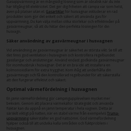
Gasuppvärmning är en mångsidig lösning som är idealisk när du inte
har tillgång till elektricitet. Det ger dig friheten att campa var som helst,
även på platser utan el.
Gasartiklar
för husvagnar inkluderar en rad
produkter som gör det enkelt och säkert att använda gas för
uppvärmning. Du kan välja mellan olika storlekar och effektnivåer på
gasvärmeugnar, så att du hittar den perfekta lösningen för din
husvagn.
Säker användning av gasvärmeugnar i husvagnen
Vid användning av gasvärmeugnar är säkerhet av största vikt. Se till att
det finns god ventilation i husvagnen och kontrollera regelbundet
gasslangar och anslutningar. Använd endast godkända gasvärmeugnar
för inomhusbruk i husvagnar. Det är en bra idé att installera en
kolmonoxidlarm för extra trygghet. Kom ihåg att underhålla din
gasvärmeugn och få den kontrollerad regelbundet för att säkerställa
att den fungerar effektivt och säkert.
Optimal värmefördelning i husvagnen
En jämn värmefördelning gör campingupplevelsen mycket mer
bekväm. Genom att placera värmekällor strategiskt och använda
fläktar kan du uppnå en jämn temperatur i hela vagnen. Detta är
särskilt viktigt på natten, när en stabil värme från exempelvis
Truma-
uppvärmning
säkerställer en god nattsömn. God värmefördelning
hjälper också till att undvika kalla områden och fuktproblem i
husvagnen.