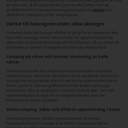
energieffektiv uppvärmningslösning. Dessa kompakta gasugnar är lätta
att flytta runt, så att du kan fördela värmen efter behov. Som ett
praktiskt tillskott till din uppvärmningslösning kan ett
gasspis
vara
idealiskt för matlagning under campingturen.
Värme till husvagnen under olika säsonger
Att kunna värma din husvagn effektivt är viktigt för en bekväm tid året
runt. Olika säsonger kräver olika metoder för uppvärmning för att
säkerställa optimal komfort under alla förhållanden. Låt oss se hur du
bäst hanterar värmen i husvagnen vid olika tidpunkter på året.
Camping på våren och hösten: Hantering av kalla
nätter
På våren och hösten kan temperaturen variera mycket. En flexibel
värmelösning är idealisk för att hantera dessa variationer. Elvärme för
husvagn kan vara praktiskt eftersom det lätt kan justeras efter behov.
Dessa system är ofta energieffektiva och kan snabbt värma upp
mindre rum, vilket är lämpligt för svala våroch höstnätter. Med rätt
uppvärmning kan du njuta av campinglivet bekvämt, även när
temperaturen sjunker på kvällen.
Vintercamping: Säker och effektiv uppvärmning i kylan
Vintercamping kräver särskild uppmärksamhet på värmen.
Gasuppvärmning för husvagn är en effektiv lösning som inte är