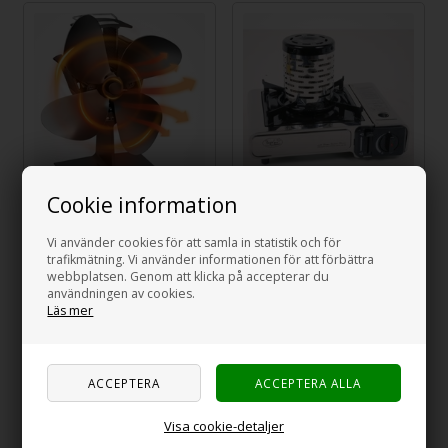
Cookie information
Ugnsfläkt med hög
Le Cosy BS150
prestanda och
Vämeadapter
Vi använder cookies för att samla in statistik och för
termoskydd
trafikmätning. Vi använder informationen för att förbättra
webbplatsen. Genom att klicka på accepterar du
495,00
SEK
465,00
SEK
användningen av cookies.
Läs mer
Visa cookie-detaljer