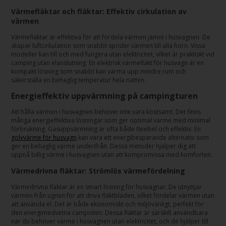
Värmefläktar och fläktar: Effektiv cirkulation av
värmen
Värmefläktar är effektiva för att fördela värmen jämnt i husvagnen. De
skapar luftcirkulation som snabbt sprider värmen till alla hörn. Vissa
modeller kan till och med fungera utan elektricitet, vilket är praktiskt vid
camping utan elanslutning. En elektrisk värmefläkt för husvagn är en
kompakt lösning som snabbt kan värma upp mindre rum och
säkerställa en behaglig temperatur hela natten.
Energieffektiv uppvärmning på campingturen
Att hålla värmen i husvagnen behöver inte vara kostsamt. Det finns
många energieffektiva lösningar som ger optimal värme med minimal
förbrukning. Gasuppvärmning är ofta både flexibel och effektiv. En
golvvärme för husvagn
kan vara ett energibesparande alternativ som
ger en behaglig värme underifrån. Dessa metoder hjälper dig att
uppnå billig värme i husvagnen utan att kompromissa med komforten.
Värmedrivna fläktar: Strömlös värmefördelning
Värmedrivna fläktar är en smart lösning för husvagnar. De utnyttjar
värmen från ugnen för att driva fläktbladen, vilket fördelar värmen utan
att använda el. Det är både ekonomiskt och miljövänligt, perfekt för
den energimedvetna campisten. Dessa fläktar är särskilt användbara
när du behöver värme i husvagnen utan elektricitet, och de hjälper till