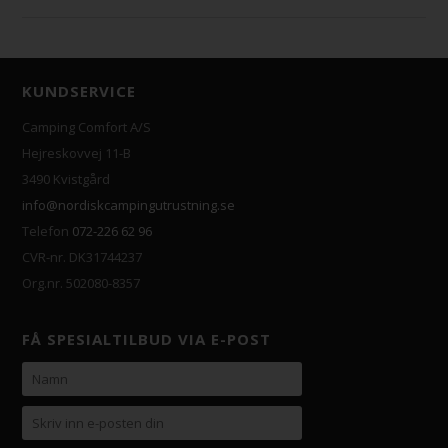
KUNDSERVICE
Camping Comfort A/S
Hejreskovvej 11-B
3490 Kvistgård
info@nordiskcampingutrustning.se
Telefon
072-226 62 96
CVR-nr. DK31744237
Org.nr. 502080-8357
FÅ SPESIALTILBUD VIA E-POST