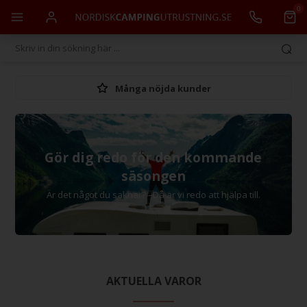
0
Många nöjda kunder
Gör dig redo för den kommande
säsongen
Är det något du saknar? –Då är vi redo att hjälpa till.
AKTUELLA VAROR