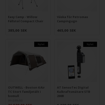
Easy Camp - Willow
Väska för Petromax
Fällstol Compact Chair
Campingugn
385,00
SEK
465,00
SEK
Nyhet
Nyhet
OUTWELL - Boston 6 Air
AT SensoTec Digital
TC Stort familjetält i
Kulkraftsmätare STB
bomull
200B
31.235,00
26.539,00
SEK
1.229,00
SEK