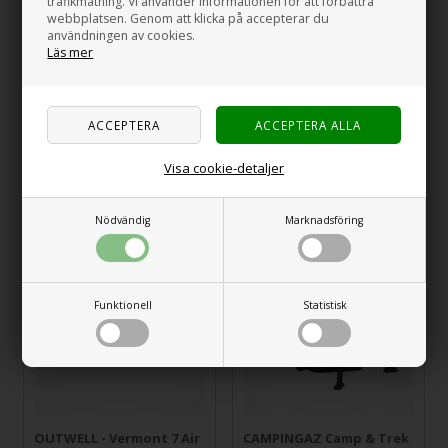
trafikmätning. Vi använder informationen för att förbättra
webbplatsen. Genom att klicka på accepterar du
användningen av cookies.
Läs mer
OUTWELL - Touring
OUTWELL - Solsegel -
Canopy
Canopy Tarp L
Visa cookie-detaljer
4.619,00
1.999,00
3.999,00
SEK
1.845,00
SEK
Nödvändig
Marknadsföring
Nyhet
Nyhet
Funktionell
Statistisk
OUTWELL - Vermont 7 Air
CAMPINGAZ Camp & Trek