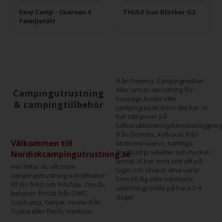
Easy Camp - Skarvan 4
THULE Sun Blocker G2
Familjetält
från Fiamma. Campingmöbler
eller annan utrustning för
Campingutrustning
husvagn,husbil eller
& campingtillbehör
campingresan finns det här. Vi
har rätt priser på
luftkonditionering/klimatanläggnin
från Dometic, kylboxar från
Välkommen till
Mobicool waeco, samtliga
Thetford produkter och mycket
Nordiskcampingutrustning.se
annat. Vi har stort sett allt på
Här hittar du allt inom
lager och skickar dina varor
campingutrustning och tillbehör
hem till dig eller närmaste
till din fritid och frilufsliv. Om du
utlämningsställe på bara 2-4
behöver förtält från DWT,
dagar.
Goldcamp, Gerjak, mover från
Truma eller Reich, markiser