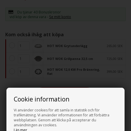
Du tjänar
40 Bonuskronor
vid köp av denna vara -
Se mitt konto
Kom också ihåg att köpa
HOT WOK Grytunderlägg
265,00 SEK
HOT WOK Grillpanna 32,5 cm
725,00 SEK
HOT WOK 12,0 KW Pro Brännring,
399,00 SEK
flat
-
+
Cookie information
Vi använder cookies för att samla in statistik och för
trafikmätning. Vi använder informationen för att förbättra
Beskrivning
Recensioner
webbplatsen. Genom att klicka på accepterar du
användningen av cookies.
Läs mer