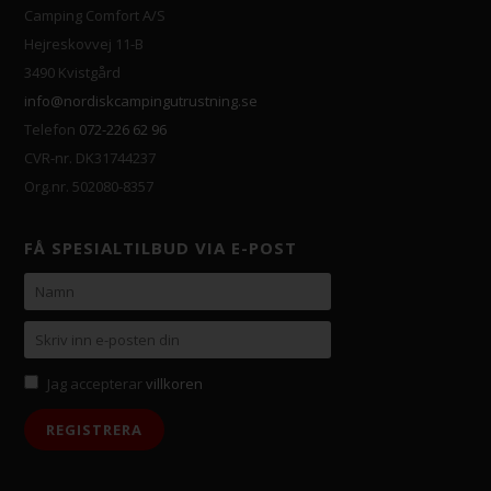
Camping Comfort A/S
Hejreskovvej 11-B
3490 Kvistgård
info@nordiskcampingutrustning.se
Telefon
072-226 62 96
CVR-nr. DK31744237
Org.nr. 502080-8357
FÅ SPESIALTILBUD VIA E-POST
Jag accepterar
villkoren