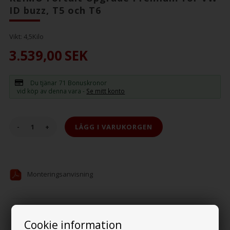
ID buzz, T5 och T6
Vikt:
4,5
Kilo
3.539,00
SEK
Du tjänar
71 Bonuskronor
vid köp av denna vara -
Se mitt konto
-
+
Monteringsanvisning
Beskrivning
Recensioner
Cookie information