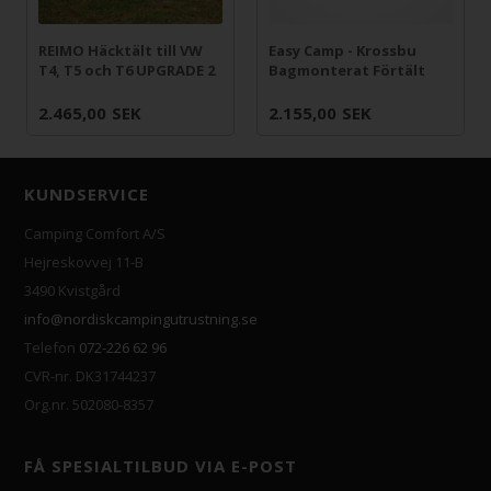
REIMO Häcktält till VW
Easy Camp - Krossbu
T4, T5 och T6 UPGRADE 2
Bagmonterat Förtält
2.465,00
SEK
2.155,00
SEK
KUNDSERVICE
Camping Comfort A/S
Hejreskovvej 11-B
3490 Kvistgård
info@nordiskcampingutrustning.se
Telefon
072-226 62 96
CVR-nr. DK31744237
Org.nr. 502080-8357
FÅ SPESIALTILBUD VIA E-POST