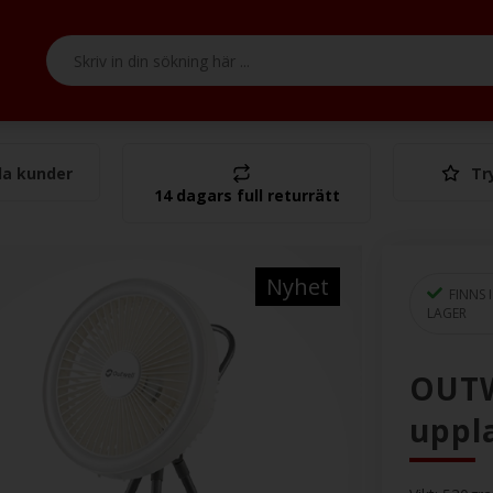
a kunder
Tr
Tota
14 dagars full returrätt
Nyhet
FINNS I
LAGER
OUTW
uppl