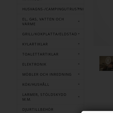
HUSVAGNS-/CAMPINGUTRUSTNING
EL, GAS, VATTEN OCH
VÄRME
GRILL/KOKPLATTA/ELDSTAD
KYLARTIKLAR
TOALETTARTIKLAR
ELEKTRONIK
MÖBLER OCH INREDNING
KÖK/HUSHÅLL
LARMER, STÖLDSKYDD
M.M.
DJURTILLBEHÖR