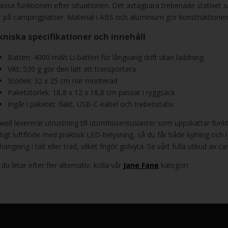
assa funktionen efter situationen. Det avtagbara trebenade stativet säk
er på campingplatser. Material i ABS och aluminium gör konstruktione
kniska specifikationer och innehåll
Batteri: 4000 mAh Li-batteri för långvarig drift utan laddning
Vikt: 530 g gör den lätt att transportera
Storlek: 32 x 25 cm när monterad
Paketstorlek: 18,8 x 12 x 18,8 cm passar i ryggsäck
Ingår i paketet: fläkt, USB-C-kabel och trebenstativ
well levererar utrustning till utomhusentusiaster som uppskattar funkt
ftigt luftflöde med praktisk LED-belysning, så du får både kylning och
ängning i tält eller träd, vilket frigör golvyta. Se vårt fulla utbud av 
u letar efter fler alternativ, kolla vår
Jane Fane
kategori.