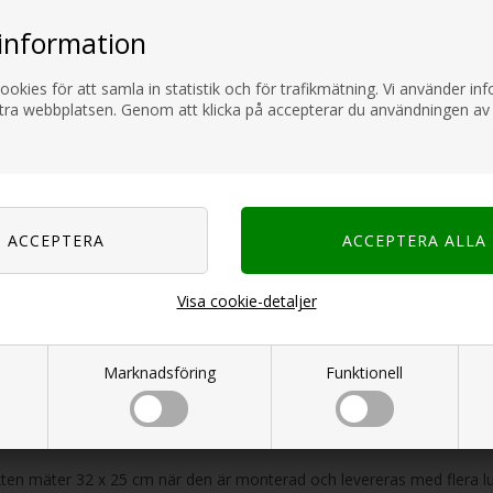
information
BESKRIVNING
RECEN
ookies för att samla in statistik och för trafikmätning. Vi använder i
ttra webbplatsen. Genom att klicka på accepterar du användningen av
TWELL - Eryon Ventilator, uppladdningsbar
du söker pålitlig kylning och belysning på campingturen är denna upp
 4000 mAh Li-batteri kan fläkten gå hela natten i varma tält utan strömt
8 x 12 x 18,8 cm, så den ryms lätt i ryggsäcken vid vandringar. USB-C-
erbank när vägguttag inte är tillgängliga.
valda fokusområden
Visa cookie-detaljer
4000 mAh batteri säkerställer lång drift
Väger bara 530 g
USB-C-laddning med medföljande kabel
Marknadsföring
Funktionell
Inbyggd krok för upphängning
kt, storlek och vad som ingår
kten mäter 32 x 25 cm när den är monterad och levereras med flera lu