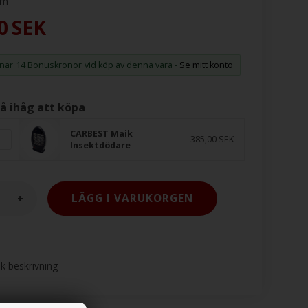
am
0
SEK
änar
14 Bonuskronor
vid köp av denna vara -
Se mitt konto
å ihåg att köpa
CARBEST Maik
385,00 SEK
Insektdödare
+
sk beskrivning