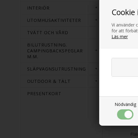
INTERIÖR
Cookie 
UTOMHUSAKTIVITETER
Vi använder c
för att förbä
OU
TVÄTT OCH VÅRD
Läs mer
Om 
BILUTRUSTNING.
ett
CAMPINGBACKSPEGLAR
M.M.
18,
pow
SLÄPVAGNSUTRUSTNING
Ut
OUTDOOR & TÄLT
PRESENTKORT
Nödvändig
Vi
Flä