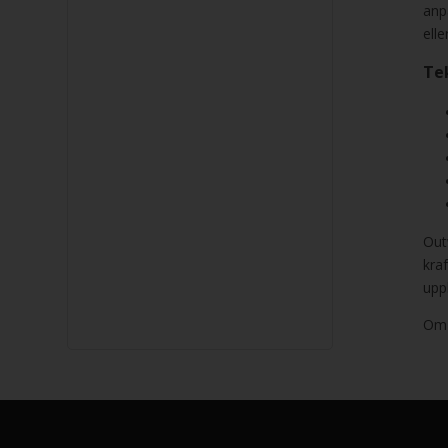
anp
ell
Te
Out
kra
upph
Om d