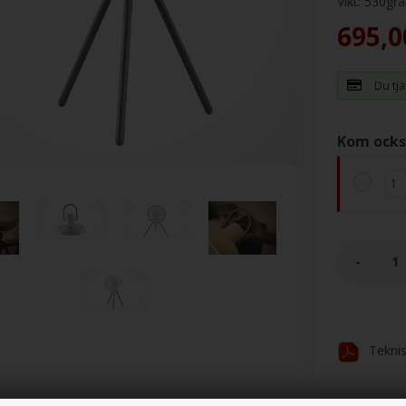
Vikt:
530
gr
695,0
Du tj
Kom ocks
-
Tekni