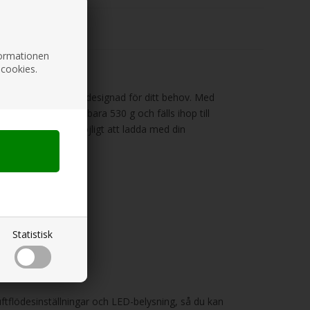
SIONER
nformationen
 cookies.
laddningsbara fläkt designad för ditt behov. Med
illgång. Den väger bara 530 g och fälls ihop till
laddning gör det möjligt att ladda med din
Statistisk
ftflödesinställningar och LED-belysning, så du kan