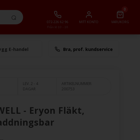
0
072-226 62 96
MITT KONTO
VARUKORG
Från kl 10 - 16
ygg E-handel
Bra, prof. kundservice
lt
0,00 SEK
LEV. 2 - 4
ARTIKELNUMMER:
DAGAR
200753
ELL - Eryon Fläkt,
addningsbar