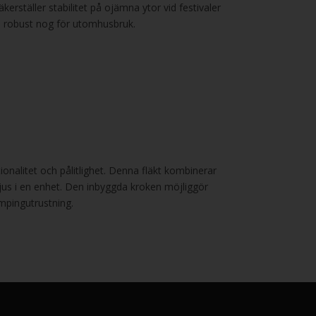
erställer stabilitet på ojämna ytor vid festivaler
n robust nog för utomhusbruk.
ionalitet och pålitlighet. Denna fläkt kombinerar
 ljus i en enhet. Den inbyggda kroken möjliggör
campingutrustning.