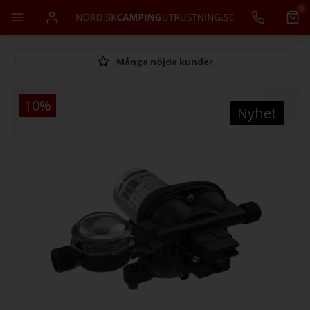
0
Många nöjda kunder
10%
Nyhet