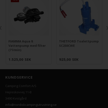
FIAMMA Aqua 8
THETFORD Toalettpump
Vattenpump med filter
SC250CWE
(7 l/min)
1.525,00
SEK
925,00
SEK
KUNDSERVICE
Camping Comfort A/S
Hejreskovvej 11-B
3490 Kvistgård
info@nordiskcampingutrustning.se