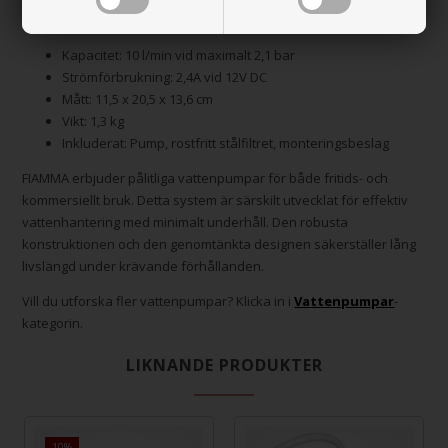
Specifikationer och tekniska detaljer
Kapacitet: 10 l/min vid maximalt 2,1 bar
Strömförbrukning: 2,4A vid 12V DC
Mått: 11,5 x 20,5 x 13,6 cm
Vikt: 1,3 kg
Inkluderat: Pump, rostfritt stålfiltret, monteringsbeslag
FIAMMA erbjuder pålitliga vattenpumpar för både fritids- och
kommersiellt bruk. Detta system är särskilt utvecklat för effektiv
vattenhantering med minimalt underhåll. Den robusta
konstruktionen och den genomtänkta designen säkerställer lång
livslängd under krävande förhållanden.
Vill du utforska fler vattenpumpar? Klicka in i
Vattenpumpar
-
kategorin.
LIKNANDE PRODUKTER
1.695,00
10%