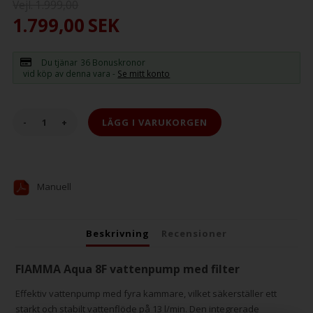
Vejl. 1.999,00
1.799,00
SEK
Du tjänar
36 Bonuskronor
vid köp av denna vara -
Se mitt konto
-
+
Manuell
Beskrivning
Recensioner
FIAMMA Aqua 8F vattenpump med filter
Effektiv vattenpump med fyra kammare, vilket säkerställer ett
starkt och stabilt vattenflöde på 13 l/min. Den integrerade