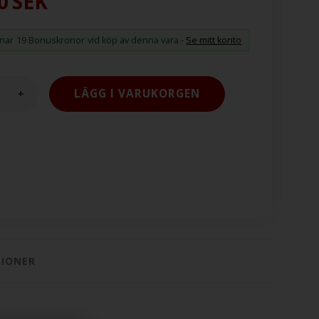
0
SEK
änar
19 Bonuskronor
vid köp av denna vara -
Se mitt konto
+
SIONER