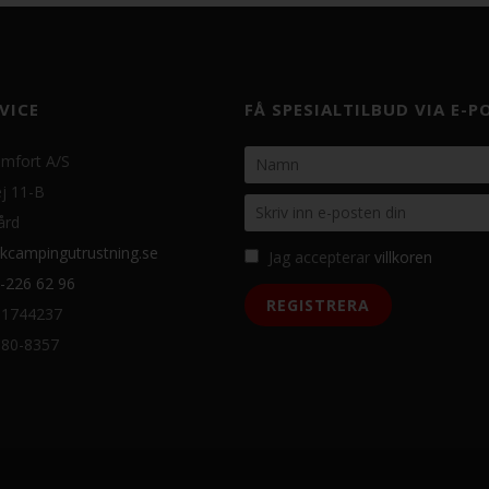
VICE
FÅ SPESIALTILBUD VIA E-P
mfort A/S
j 11-B
ård
kcampingutrustning.se
Jag accepterar
villkoren
-226 62 96
31744237
080-8357