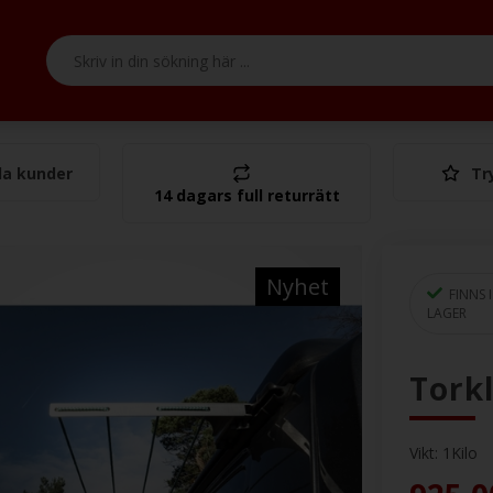
a kunder
Tr
Tota
14 dagars full returrätt
Nyhet
FINNS I
LAGER
Torkl
Vikt:
1
Kilo