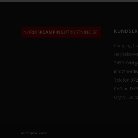
KUNDSER
Camping Co
Hejreskovve
3490 Kvistg
info@nordis
Telefon
072
CVR-nr. DK
Org.nr. 502
Webshop fra Bewise