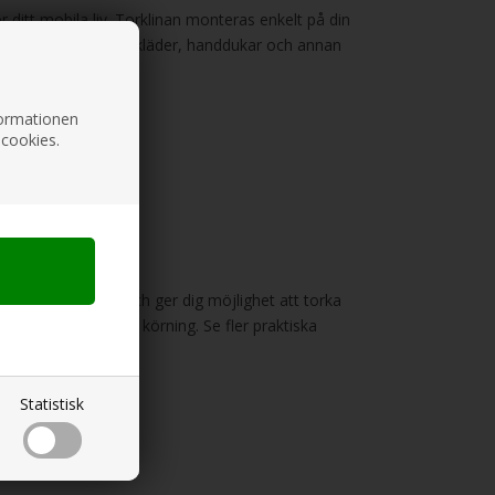
r ditt mobila liv. Torklinan monteras enkelt på din
tabil upphängning av kläder, handdukar och annan
nformationen
 cookies.
llverkad i Europa och ger dig möjlighet att torka
era torklinan före körning. Se fler praktiska
Statistisk