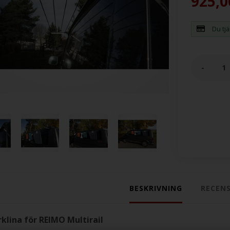
925,0
Du tj
-
BESKRIVNING
RECEN
klina för REIMO Multirail