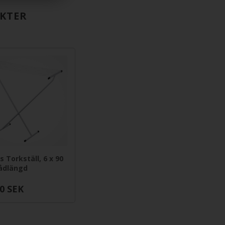
KTER
s Torkställ, 6 x 90
ådlängd
0
SEK