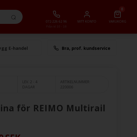
0
072-226 62 96
MITT KONTO
VARUKORG
Från kl 10 - 16
ygg E-handel
Bra, prof. kundservice
lt
0,00 SEK
LEV. 2 - 4
ARTIKELNUMMER:
DAGAR
220006
ina för REIMO Multirail