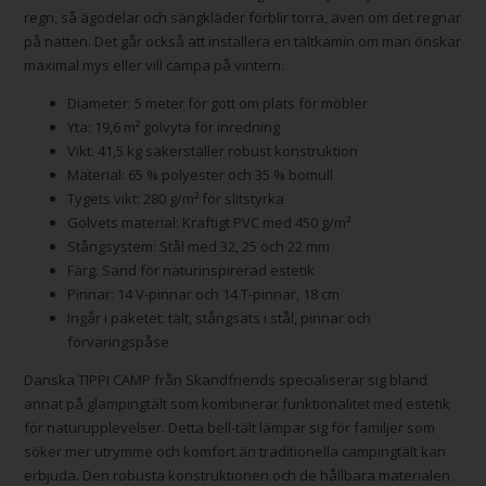
regn, så ägodelar och sängkläder förblir torra, även om det regnar
på natten. Det går också att installera en tältkamin om man önskar
maximal mys eller vill campa på vintern.
Diameter: 5 meter för gott om plats för möbler
Yta: 19,6 m² golvyta för inredning
Vikt: 41,5 kg säkerställer robust konstruktion
Material: 65 % polyester och 35 % bomull
Tygets vikt: 280 g/m² för slitstyrka
Golvets material: Kraftigt PVC med 450 g/m²
Stångsystem: Stål med 32, 25 och 22 mm
Färg: Sand för naturinspirerad estetik
Pinnar: 14 V-pinnar och 14 T-pinnar, 18 cm
Ingår i paketet: tält, stångsats i stål, pinnar och
förvaringspåse
Danska TIPPI CAMP från Skandfriends specialiserar sig bland
annat på glampingtält som kombinerar funktionalitet med estetik
för naturupplevelser. Detta bell-tält lämpar sig för familjer som
söker mer utrymme och komfort än traditionella campingtält kan
erbjuda. Den robusta konstruktionen och de hållbara materialen