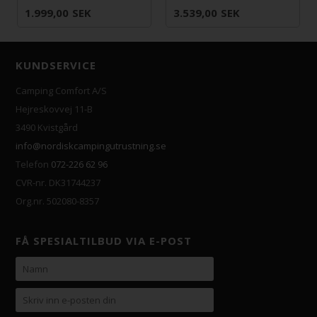
1.999,00
SEK
3.539,00
SEK
KUNDSERVICE
Camping Comfort A/S
Hejreskovvej 11-B
3490 Kvistgård
info@nordiskcampingutrustning.se
Telefon
072-226 62 96
CVR-nr. DK31744237
Org.nr. 502080-8357
FÅ SPESIALTILBUD VIA E-POST