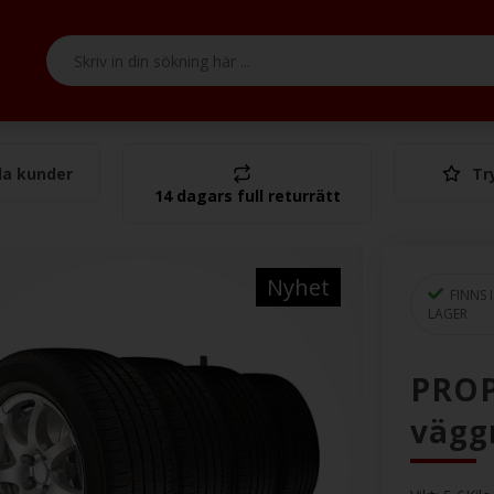
a kunder
Tr
Tota
14 dagars full returrätt
Nyhet
FINNS I
LAGER
PROP
vägg