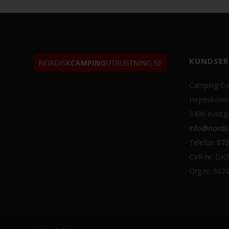
KUNDSER
Camping Co
Hejreskovve
3490 Kvistg
info@nordis
Telefon
072
CVR-nr. DK
Org.nr. 502