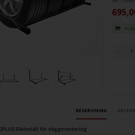
Vikt:
5,6
Kilo
695,0
Du tj
-
BESKRIVNING
RECEN
OPLUS Däckställ för väggmontering