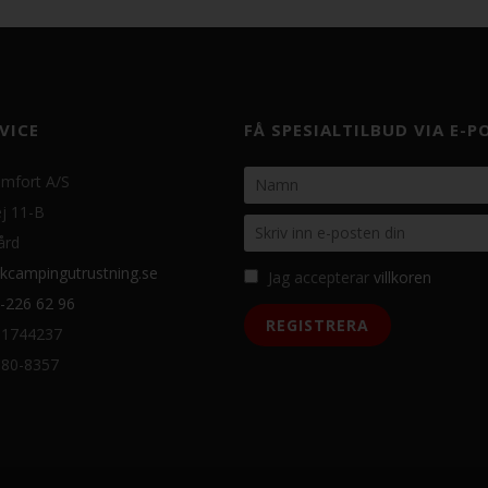
VICE
FÅ SPESIALTILBUD VIA E-P
mfort A/S
j 11-B
ård
kcampingutrustning.se
Jag accepterar
villkoren
-226 62 96
31744237
080-8357