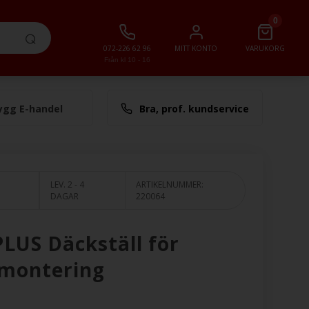
0
072-226 62 96
MITT KONTO
VARUKORG
Från kl 10 - 16
ygg E-handel
Bra, prof. kundservice
lt
0,00 SEK
LEV. 2 - 4
ARTIKELNUMMER:
DAGAR
220064
LUS Däckställ för
montering