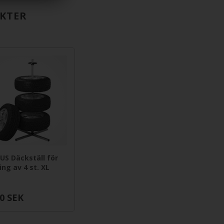
KTER
S Däckställ för
ing av 4 st. XL
0
SEK