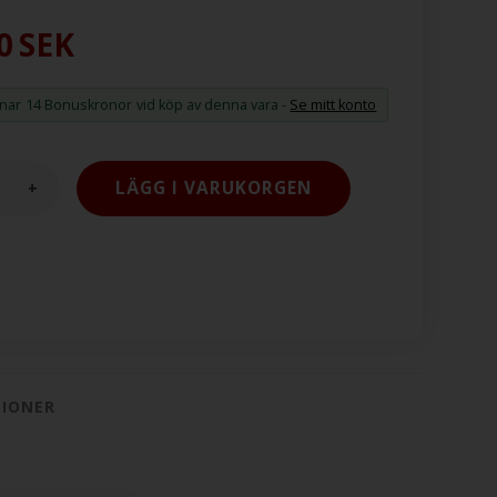
0
SEK
änar
14 Bonuskronor
vid köp av denna vara -
Se mitt konto
+
SIONER